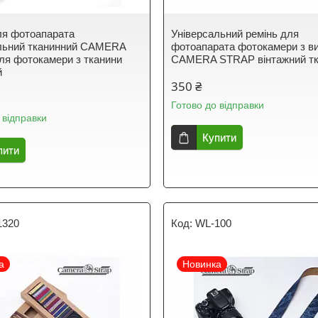
ля фотоапарата
Універсальний ремінь для
льний тканинний CAMERA
фотоапарата фотокамери з 
я фотокамери з тканини
CAMERA STRAP вінтажний тк
й
350 ₴
Готово до відправки
 відправки
Купити
пити
1320
WL-100
а
Новинка