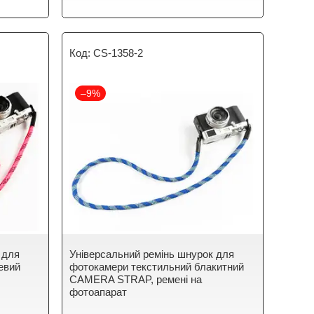
CS-1358-2
–9%
 для
Універсальний ремінь шнурок для
евий
фотокамери текстильний блакитний
CAMERA STRAP, ремені на
фотоапарат