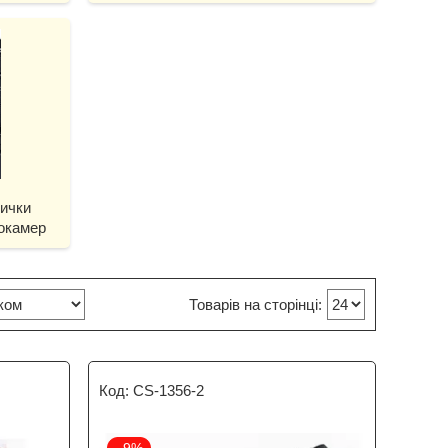
вички
окамер
CS-1356-2