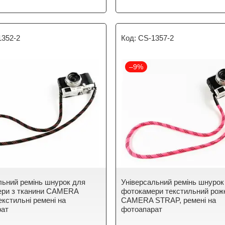
1352-2
CS-1357-2
–9%
льний ремінь шнурок для
Універсальний ремінь шнурок
ери з тканини CAMERA
фотокамери текстильний рож
кстильні ремені на
CAMERA STRAP, ремені на
рат
фотоапарат