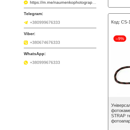
https://m.me/naumenkophotographer
CS-
+380999676333
–9%
+380674676333
+380999676333
Універса
фотокам
STRAP те
фотоапа