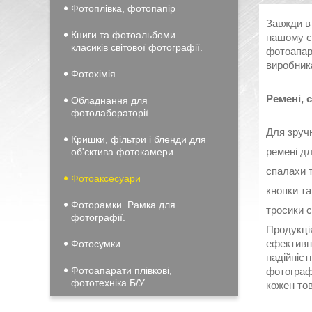
Фотоплівка, фотопапір
Завжди в
Книги та фотоальбоми
нашому са
класиків світової фотографії.
фотоапар
виробник
Фотохімія
Ремені, 
Обладнання для
фотолабораторії
Для зручн
Кришки, фільтри і бленди для
ремені д
об'єктива фотокамери.
спалахи 
Фотоаксесуари
кнопки та
Фоторамки. Рамка для
тросики с
фотографії.
Продукці
ефективн
Фотосумки
надійніст
Фотоапарати плівкові,
фотограф
фототехніка Б/У
кожен тов