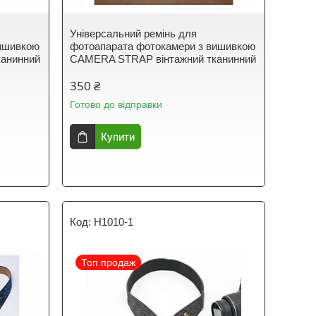
Універсальний ремінь для
вишивкою
фотоапарата фотокамери з вишивкою
анинний
CAMERA STRAP вінтажний тканинний
350 ₴
Готово до відправки
Купити
H1010-1
Топ продаж