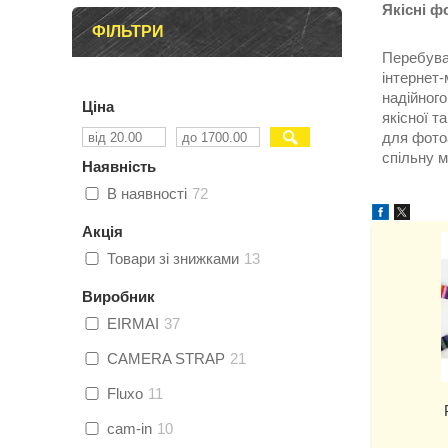
Якісні ф
ФІЛЬТРИ
Перебува
інтернет-
надійного
Ціна
якісної т
для фото
спільну м
Наявність
В наявності
72
Акція
Товари зі знижками
13
Виробник
EIRMAI
37
CAMERA STRAP
21
Fluxo
11
cam-in
10