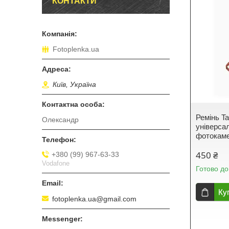
КОНТАКТИ
Fotoplenka.ua
Київ, Україна
Ремінь T
Олександр
універса
фотокаме
450 ₴
+380 (99) 967-63-33
Vodafone
Готово до
Ку
fotoplenka.ua@gmail.com