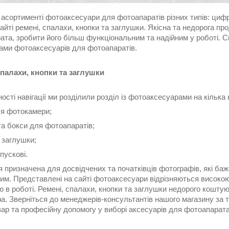
 асортименті фотоаксесуари для фотоапаратів різних типів: циф
йті ремені, спалахи, кнопки та заглушки. Якісна та недорога пр
ата, зробити його більш функціональним та надійним у роботі. 
ами фотоаксесуарів для фотоапаратів.
спалахи, кнопки та заглушки
ості навігації ми розділили розділ із фотоаксесуарами на кілька 
ля фотокамери;
та бокси для фотоапаратів;
 заглушки;
пускові.
я призначена для досвідчених та початківців фотографів, які б
им. Представлені на сайті фотоаксесуари відрізняються високою
ю в роботі. Ремені, спалахи, кнопки та заглушки недорого кошт
а. Зверніться до менеджерів-консультантів нашого магазину за 
ар та професійну допомогу у виборі аксесуарів для фотоапарата