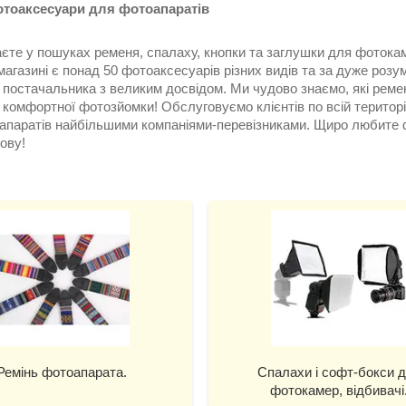
отоаксесуари для фотоапаратів
єте у пошуках ременя, спалаху, кнопки та заглушки для фотока
магазині є понад 50 фотоаксесуарів різних видів та за дуже ро
 постачальника з великим досвідом. Ми чудово знаємо, які реме
а комфортної фотозйомки! Обслуговуємо клієнтів по всій терито
апаратів найбільшими компаніями-перевізниками. Щиро любите 
ову!
Ремінь фотоапарата.
Спалахи і софт-бокси 
фотокамер, відбивачі