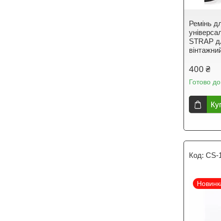
Ремінь д
універса
STRAP дл
вінтажни
400 ₴
Готово до
Ку
CS-
Новинк