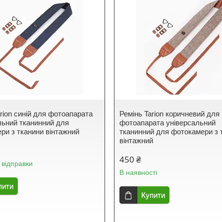
arion синій для фотоапарата
Ремінь Tarion коричневий для
льний тканинний для
фотоапарата універсальний
ри з тканини вінтажний
тканинний для фотокамери з 
вінтажний
450 ₴
 відправки
В наявності
пити
Купити