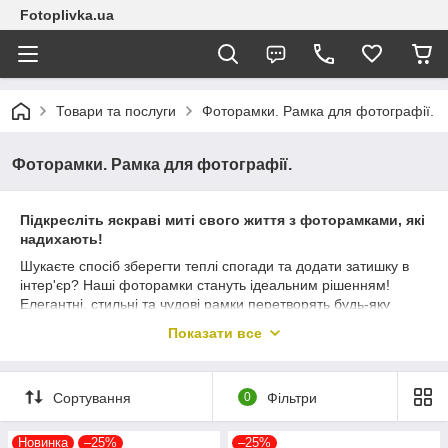
Fotoplivka.ua
Товари та послуги
Фоторамки. Рамка для фотографії.
Фоторамки. Рамка для фотографії.
Підкресліть яскраві миті свого життя з фоторамками, які
надихають!
Шукаєте спосіб зберегти теплі спогади та додати затишку в
інтер'єр? Наші фоторамки стануть ідеальним рішенням!
Елегантні, стильні та чудові рамки перетворять будь-яку
фотографію на справжній витвір мистецтва. Подаруйте собі
Показати все
та своїм близьким частинку тепла і натхнення!
Замовляйте прямо зараз і створіть затишний куточок в своєму
будинку або подаруйте радість дорогим людям! 🌟
Сортування
0
Фільтри
Новинка
–25%
–25%