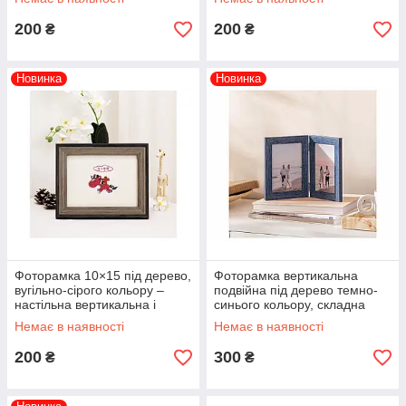
200
200
₴
₴
Новинка
Новинка
Фоторамка 10×15 під дерево,
Фоторамка вертикальна
вугільно-сірого кольору –
подвійна під дерево темно-
настільна вертикальна і
синього кольору, складна
горизонтальна рамка
10х15 см.
Немає в наявності
Немає в наявності
200
300
₴
₴