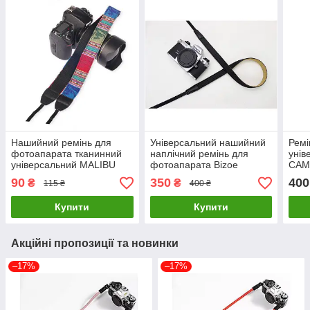
Нашийний ремінь для
Універсальний нашийний
Ремі
фотоапарата тканинний
наплічний ремінь для
унів
універсальний MALIBU
фотоапарата Bizoe
CAM
вінтажний на шию для
текстильний тканинний
фото
90
350
400
₴
₴
115 ₴
400 ₴
фотокамери
чорний для фотокамери
вінт
Купити
Купити
Акційні пропозиції та новинки
–17%
–17%