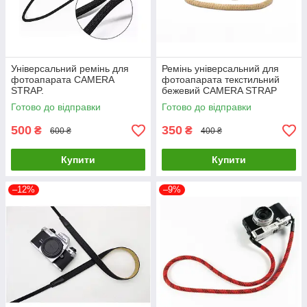
Універсальний ремінь для
Ремінь універсальний для
фотоапарата CAMERA
фотоапарата текстильний
STRAP.
бежевий CAMERA STRAP
ремені для фотокамери з
Готово до відправки
Готово до відправки
тканини
500
350
₴
₴
600 ₴
400 ₴
Купити
Купити
–12%
–9%