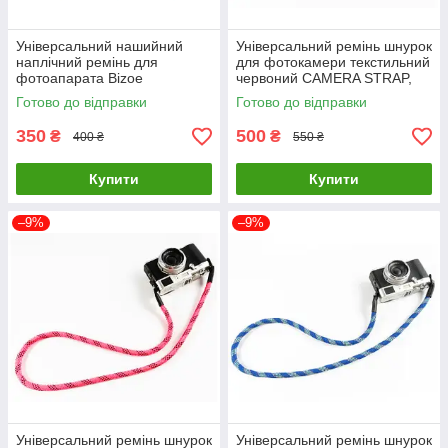
Універсальний нашийний
Універсальний ремінь шнурок
наплічний ремінь для
для фотокамери текстильний
фотоапарата Bizoe
червоний CAMERA STRAP,
текстильний тканинний
ремені на фотоапарат
Готово до відправки
Готово до відправки
чорний для фотокамери
350
500
₴
₴
400 ₴
550 ₴
Купити
Купити
–9%
–9%
Універсальний ремінь шнурок
Універсальний ремінь шнурок