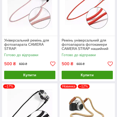
Універсальний ремінь для
Ремінь універсальний для
фотоапарата CAMERA
фотоапарата фотокамери
STRAP.
CAMERA STRAP нашийний
плечовий з тканини червоний
Готово до відправки
Готово до відправки
500
500
₴
₴
600 ₴
600 ₴
Купити
Купити
–17%
Новинка
–12%