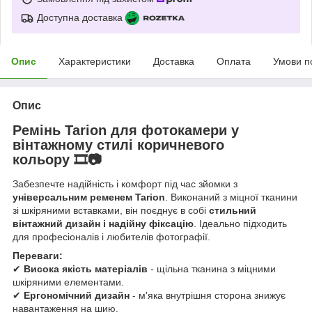
Доступна доставка
Опис
Характеристики
Доставка
Оплата
Умови п
Опис
Ремінь Tarion для фотокамери у
вінтажному стилі коричневого
кольору
🎞️📷
Забезпечте надійність і комфорт під час зйомки з
універсальним ременем
Tarion
. Виконаний з міцної тканини
зі шкіряними вставками, він поєднує в собі
стильний
вінтажний дизайн і надійну фіксацію
. Ідеально підходить
для професіоналів і любителів фотографії.
Переваги:
✔
Висока якість матеріалів
- щільна тканина з міцними
шкіряними елементами.
✔
Ергономічний дизайн
- м'яка внутрішня сторона знижує
навантаження на шию.