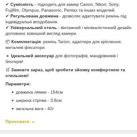
✔
Сумісність
- підходить для камер Canon, Nikon, Sony,
Fujifilm, Olympus, Panasonic, Pentax та інших моделей.
✔
Регульована довжина
- дозволяє адаптувати ремінь під
індивідуальні вподобання.
✔
Універсальний стиль
- вінтажний і мінімалістичний дизайн
доповнює зовнішній вигляд камери.
📦
Комплектація
: ремінь Tarion, адаптери для кріплення,
металеві фіксатори.
🔹
Ідеальний аксесуар
для фотографів, мандрівників і
блогерів!
🛒
Замовте зараз, щоб зробити зйомку комфортною та
стильною!
Параметри:
довжина лямки - 154см
ширина стрічки - 3.8см
загальна вага - 42г
Приховати