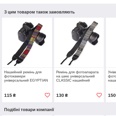
З цим товаром також замовляють
Нашийний ремінь для
Ремінь для фотоапарата
Унів
фотокамери
на шию універсальний
фото
універсальний EGYPTIAN
CLASSIC нашийний
наш
ремінець на шию для
текстильний тканинний
текс
фотоапарата тканинний
для фотокамери
фото
вінтажний
Son
115
130
150
₴
₴
Подібні товари компанії