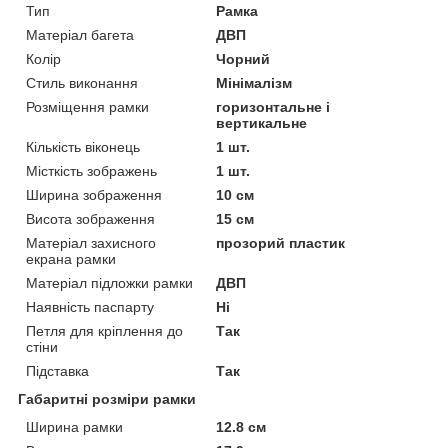
Тип
Рамка
Матеріал багета
ДВП
Колір
Чорний
Стиль виконання
Мінімалізм
Розміщення рамки
горизонтальне і
вертикальне
Кількість віконець
1 шт.
Місткість зображень
1 шт.
Ширина зображення
10 см
Висота зображення
15 см
Матеріал захисного
прозорий пластик
екрана рамки
Матеріал підложки рамки
ДВП
Наявність паспарту
Ні
Петля для кріплення до
Так
стіни
Підставка
Так
Габаритні розміри рамки
Ширина рамки
12.8 см