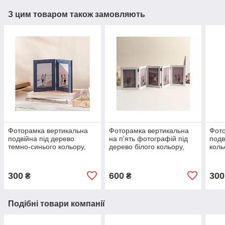
З цим товаром також замовляють
Фоторамка вертикальна
Фоторамка вертикальна
Фото
подвійна під дерево
на п'ять фотографій під
подв
темно-синього кольору,
дерево білого кольору,
коль
складна 10х15 см.
складна 10х15 см.
см.
300
600
300
₴
₴
Подібні товари компанії