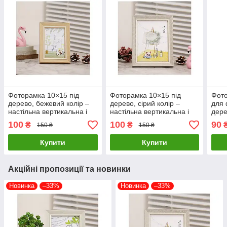
Фоторамка 10×15 під
Фоторамка 10×15 під
Фото
дерево, бежевий колір –
дерево, сірий колір –
для 
настільна вертикальна і
настільна вертикальна і
дере
горизонтальна рамка
горизонтальна рамка
10х1
100
100
90
₴
₴
150 ₴
150 ₴
Купити
Купити
Акційні пропозиції та новинки
Новинка
–33%
Новинка
–33%