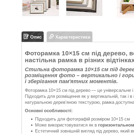
Опис
Характеристики
Фоторамка 10×15 см під дерево, 
настільна рамка в різних відтінка
Стильна фоторамка 10×15 см під дерев
розміщення фото – вертикально і гори
і зберігання пам'ятних моментів.
Фоторамка 10×15 см під дерево — це універсальне 
Підходить для розміщення як у вертикальній, так і в
натуральною дерев'яною текстурою, рамка доступна в
Основні особливості:
Підходить для фотографій розміром 10×15 см
Може використовуватися як в
горизонтально
Естетичний зовнішній вигляд під дерево, який в