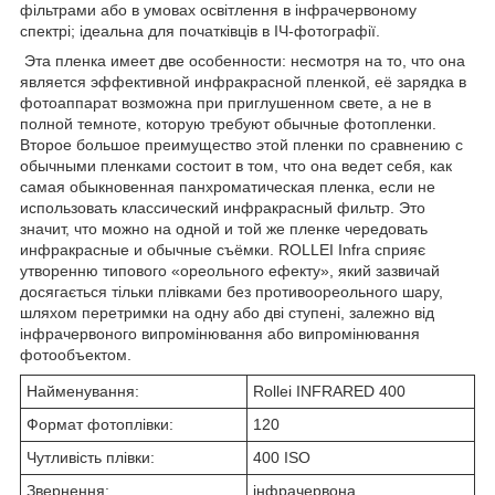
фільтрами або в умовах освітлення в інфрачервоному
спектрі; ідеальна для початківців в ІЧ-фотографії.
Эта пленка имеет две особенности: несмотря на то, что она
является эффективной инфракрасной пленкой, её зарядка в
фотоаппарат возможна при приглушенном свете, а не в
полной темноте, которую требуют обычные фотопленки.
Второе большое преимущество этой пленки по сравнению с
обычными пленками состоит в том, что она ведет себя, как
самая обыкновенная панхроматическая пленка, если не
использовать классический инфракрасный фильтр. Это
значит, что можно на одной и той же пленке чередовать
инфракрасные и обычные съёмки. ROLLEI Infra сприяє
утворенню типового «ореольного ефекту», який зазвичай
досягається тільки плівками без противоореольного шару,
шляхом перетримки на одну або дві ступені, залежно від
інфрачервоного випромінювання або випромінювання
фотообъектом.
Найменування:
Rollei INFRARED 400
Формат фотоплівки:
120
Чутливість плівки:
400 ISO
Звернення:
інфрачервона