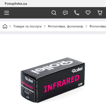
Fotoplivka.ua
Товари та послуги
Фотоплівка, фотопапір
Фотоплівк