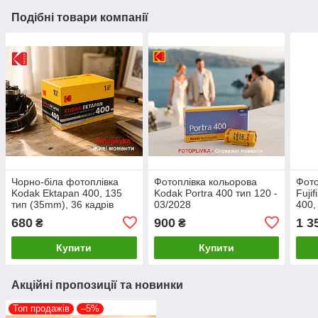
Подібні товари компанії
Чорно-біла фотоплівка
Фотоплівка кольорова
Фото
Kodak Ektapan 400, 135
Kodak Portra 400 тип 120 -
Fuji
тип (35mm), 36 кадрів
03/2028
400,
(04/2028)
кадр
680
900
1 3
₴
₴
Купити
Купити
Акційні пропозиції та новинки
Топ продажів
–5%