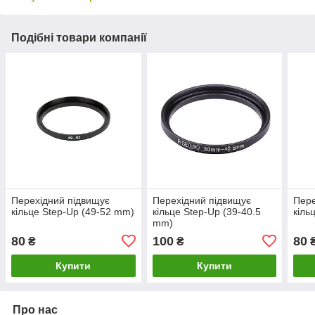
Подібні товари компанії
Перехідний підвищує
Перехідний підвищує
Пере
кільце Step-Up (49-52 mm)
кільце Step-Up (39-40.5
кіль
mm)
80
100
80
₴
₴
Купити
Купити
Про нас