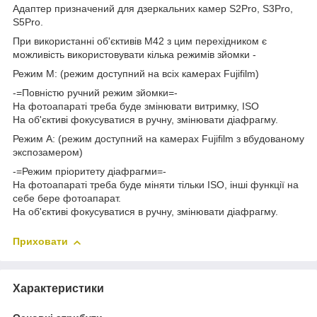
Адаптер призначений для дзеркальних камер S2Pro, S3Pro,
S5Pro.
При використанні об'єктивів М42 з цим перехідником є
можливість використовувати кілька режимів зйомки -
Режим М: (режим доступний на всіх камерах Fujifilm)
-=Повністю ручний режим зйомки=-
На фотоапараті треба буде змінювати витримку, ISO
На об'єктиві фокусуватися в ручну, змінювати діафрагму.
Режим А: (режим доступний на камерах Fujifilm з вбудованому
экспозамером)
-=Режим пріоритету діафрагми=-
На фотоапараті треба буде міняти тільки ISO, інші функції на
себе бере фотоапарат.
На об'єктиві фокусуватися в ручну, змінювати діафрагму.
Приховати
Характеристики