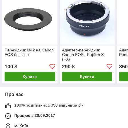
Перехідник М42 на Canon
Адаптер-перехідник
Адап
EOS без чіпа.
Canon EOS - Fujifilm X
Pent
(FX)
100
290
850
₴
₴
Купити
Купити
Про нас
100% позитивних з 350 відгуків за рік
Працює з 20.09.2017
м. Київ