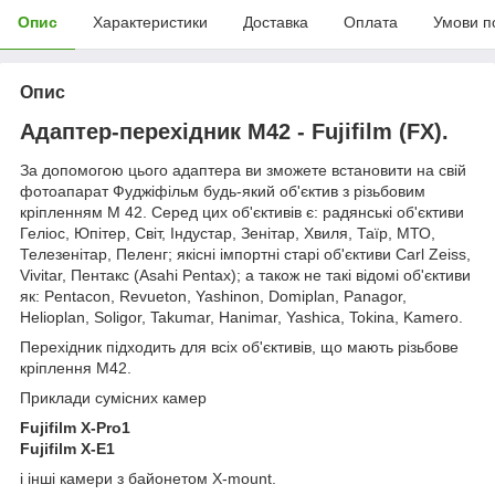
Опис
Характеристики
Доставка
Оплата
Умови п
Опис
Адаптер-перехідник М42 - Fujifilm (FX).
За допомогою цього адаптера ви зможете встановити на свій
фотоапарат Фуджіфільм будь-який об'єктив з різьбовим
кріпленням М 42. Серед цих об'єктивів є: радянські об'єктиви
Геліос, Юпітер, Світ, Індустар, Зенітар, Хвиля, Таїр, МТО,
Телезенітар, Пеленг; якісні імпортні старі об'єктиви Carl Zeiss,
Vivitar, Пентакс (Asahi Pentax); а також не такі відомі об'єктиви
як: Pentacon, Revueton, Yashinon, Domiplan, Panagor,
Helioplan, Soligor, Takumar, Hanimar, Yashica, Tokina, Kamero.
Перехідник підходить для всіх об'єктивів, що мають різьбове
кріплення М42.
Приклади сумісних камер
Fujifilm X-Pro1
Fujifilm X-E1
і інші камери з байонетом X-mount.