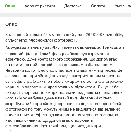
Опис
Характеристики
Доставка
Оплата
Умови п
Опис
Кольоровий фільтр 72 мм червоний для g26481087-svetofiltry-
dlya-cherno">чорно-білої фотографії.
За ступенем впливу найбільш яскраво вираженим і сильним є
червоний фільтр. Такий фільтр забезпечує отримання
ефектною, дуже контрастного зображення, що допомагає
створити певний настрій з експресивним забарвленням.
Червоний колір тісно сполучається з блакитним відтінком. Це
означає, що при зйомці пейзажу з використанням червоного
світлофільтра блакитне небо з хмарами стає на фотографіях
чорним, з вираженим драматичним підтекстом. Якщо небо
виходить чорним, то хмари, навпаки, виділяються, внаслідок
чого знімок набуває дуже цікавий вид. Червоний фільтр
затребуваний і при зйомці червоних квітів, які на чорно-білій
фотографії по тону можуть нічим не виділятися від зелених
рослин і листя. Ефект від використання червоного фільтра
настільки сильний, що допомагає створювати
фотозображення, ідентичні тим, що виходять при