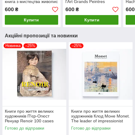
книга з мистецтва живопис
l'Art Grands Peintres
Hach
колекційне видання
французькою мовою
l'Ar
600
600
600
₴
₴
фра
Купити
Купити
Акційні пропозиції та новинки
Новинка
–25%
–25%
Книги про життя великих
Книги про життя великих
художників П'єр-Огюст
художників Клод Моне Monet.
Ренуар Renoir 100 cases
The leader of impressionist
classic selections Подарункові
Подарункові книги про
Готово до відправки
Готово до відправки
книги про мистецтво
мистецтво