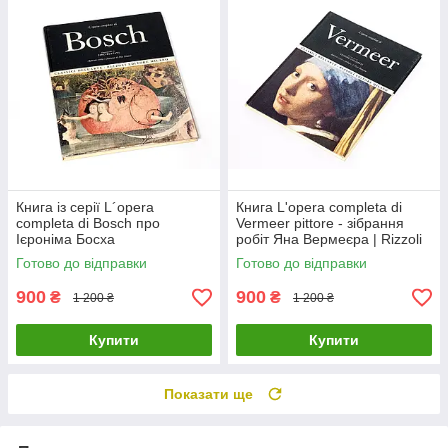
Книга із серії L´opera
Книга L'opera completa di
completa di Bosch про
Vermeer pittore - зібрання
Ієроніма Босха
робіт Яна Вермеєра | Rizzoli
нідерландського художника
Готово до відправки
Готово до відправки
900
900
₴
₴
1 200 ₴
1 200 ₴
Купити
Купити
Показати ще