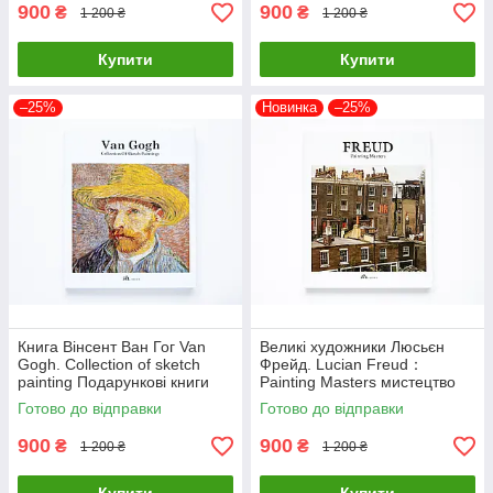
900
900
₴
₴
1 200 ₴
1 200 ₴
Купити
Купити
–25%
Новинка
–25%
Книга Вінсент Ван Гог Van
Великі художники Люсьєн
Gogh. Collection of sketch
Фрейд. Lucian Freud：
painting Подарункові книги
Painting Masters мистецтво
про мистецтво та живопис
живопис книги для
Готово до відправки
Готово до відправки
художників
900
900
₴
₴
1 200 ₴
1 200 ₴