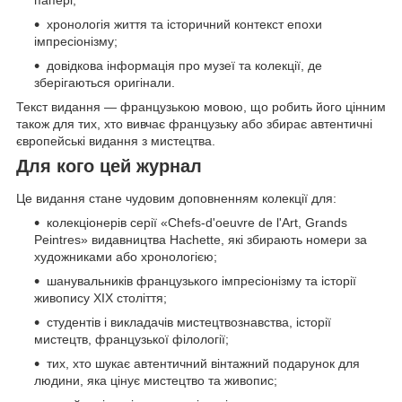
папері;
хронологія життя та історичний контекст епохи
імпресіонізму;
довідкова інформація про музеї та колекції, де
зберігаються оригінали.
Текст видання — французькою мовою, що робить його цінним
також для тих, хто вивчає французьку або збирає автентичні
європейські видання з мистецтва.
Для кого цей журнал
Це видання стане чудовим доповненням колекції для:
колекціонерів серії «Chefs-d'oeuvre de l'Art, Grands
Peintres» видавництва Hachette, які збирають номери за
художниками або хронологією;
шанувальників французького імпресіонізму та історії
живопису ХІХ століття;
студентів і викладачів мистецтвознавства, історії
мистецтв, французької філології;
тих, хто шукає автентичний вінтажний подарунок для
людини, яка цінує мистецтво та живопис;