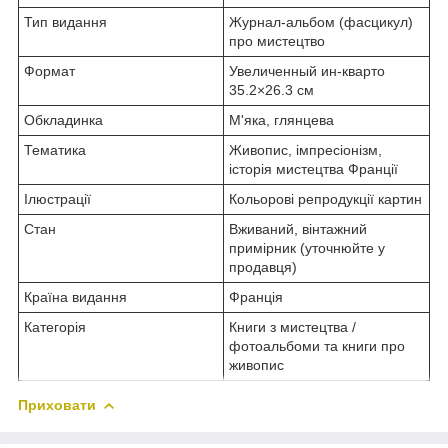
Тип видання
Журнал-альбом (фасцикул)
про мистецтво
Формат
Увеличенный ин-кварто
35.2×26.3 см
Обкладинка
М'яка, глянцева
Тематика
Живопис, імпресіонізм,
історія мистецтва Франції
Ілюстрації
Кольорові репродукції картин
Стан
Вживаний, вінтажний
примірник (уточнюйте у
продавця)
Країна видання
Франція
Категорія
Книги з мистецтва /
фотоальбоми та книги про
живопис
Приховати