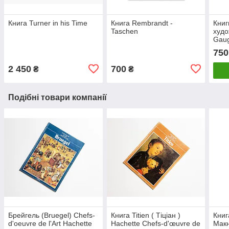
Книга Turner in his Time
Книга Rembrandt -
Книг
Taschen
худо
Gaug
Tasc
750
книг
2 450
700
₴
₴
Подібні товари компанії
Брейгель (Bruegel) Chefs-
Книга Titien ( Тіціан )
Книг
d'oeuvre de l'Art Hachette
Hachette Chefs-d'œuvre de
Макн