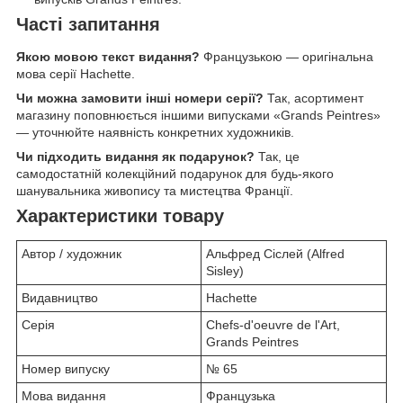
Часті запитання
Якою мовою текст видання?
Французькою — оригінальна
мова серії Hachette.
Чи можна замовити інші номери серії?
Так, асортимент
магазину поповнюється іншими випусками «Grands Peintres»
— уточнюйте наявність конкретних художників.
Чи підходить видання як подарунок?
Так, це
самодостатній колекційний подарунок для будь-якого
шанувальника живопису та мистецтва Франції.
Характеристики товару
Автор / художник
Альфред Сіслей (Alfred
Sisley)
Видавництво
Hachette
Серія
Chefs-d'oeuvre de l'Art,
Grands Peintres
Номер випуску
№ 65
Мова видання
Французька