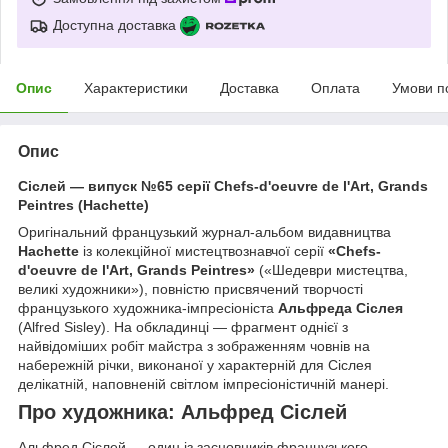
Доступна доставка
Опис
Характеристики
Доставка
Оплата
Умови п
Опис
Сіслей — випуск №65 серії Chefs-d'oeuvre de l'Art, Grands
Peintres (Hachette)
Оригінальний французький журнал-альбом видавництва
Hachette
із колекційної мистецтвознавчої серії
«Chefs-
d'oeuvre de l'Art, Grands Peintres»
(«Шедеври мистецтва,
великі художники»), повністю присвячений творчості
французького художника-імпресіоніста
Альфреда Сіслея
(Alfred Sisley). На обкладинці — фрагмент однієї з
найвідоміших робіт майстра з зображенням човнів на
набережній річки, виконаної у характерній для Сіслея
делікатній, наповненій світлом імпресіоністичній манері.
Про художника: Альфред Сіслей
Альфред Сіслей — один із засновників французького