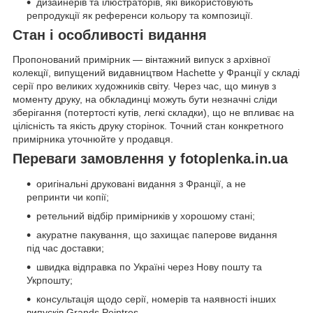
дизайнерів та ілюстраторів, які використовують
репродукції як референси кольору та композиції.
Стан і особливості видання
Пропонований примірник — вінтажний випуск з архівної
колекції, випущений видавництвом Hachette у Франції у складі
серії про великих художників світу. Через час, що минув з
моменту друку, на обкладинці можуть бути незначні сліди
зберігання (потертості кутів, легкі складки), що не впливає на
цілісність та якість друку сторінок. Точний стан конкретного
примірника уточнюйте у продавця.
Переваги замовлення у fotoplenka.in.ua
оригінальні друковані видання з Франції, а не
репринти чи копії;
ретельний відбір примірників у хорошому стані;
акуратне пакування, що захищає паперове видання
під час доставки;
швидка відправка по Україні через Нову пошту та
Укрпошту;
консультація щодо серії, номерів та наявності інших
випусків Grands Peintres.