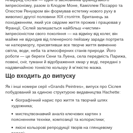
імпресіонізму, разом із Клодом Моне, Каміллем Піссарро та
Огюстом Ренуаром він формував естетику нового руху в
живописі другої половини ХІХ століття. Британець за
походженням, який усе свідоме життя прожив і працював у
Франції, Сіслей залишається найбільш «чистим»
імпресіоністом свого покоління — на відміну від колег, він
майже не відходив від пленерного пейзажу заради портрета
чи натюрморту, присвятивши все творче життя вивченню
світла, води, неба та атмосферних станів природи. Його
роботи — це береги Сени та Луена, села передмість Парижа,
повені, сніг, тумани й відображення хмар у воді, передані з
надзвичайною тонкістю кольору й м'якістю мазка.
Що входить до випуску
Як і інші номери серії «Grands Peintres», випуск про Сіслея
побудований за єдиною структурою видавництва Hachette:
біографічний нарис про життя та творчий шлях
художника;
мистецтвознавчий аналіз ключових картин з
поясненням техніки, композиції та колористики;
якісні кольорові репродукції творів на глянцевому