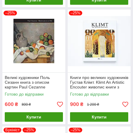
Купити
Купити
–25%
–25%
Великі художники Поль
Книги про великих художників
Сезанн книга з описом
Густав Клімт. Klimt An Artistic
картин Paul Cezanne
Encouter живопис книги з
Masterpieces of Art. Dr Julian
історії мистецтва
Готово до відправки
Готово до відправки
Beecroft
600
900
₴
₴
800 ₴
1 200 ₴
Купити
Купити
Букініст
–25%
–25%