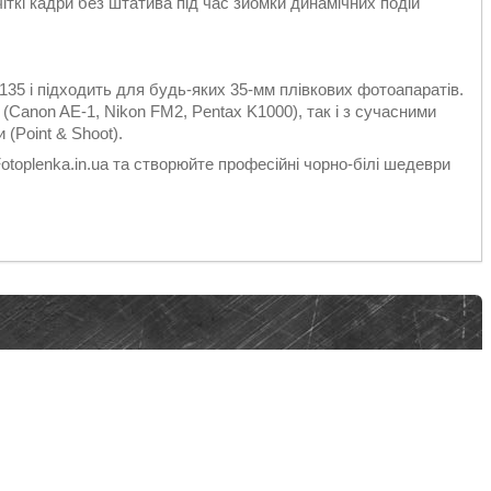
ткі кадри без штатива під час зйомки динамічних подій
35 і підходить для будь-яких 35-мм плівкових фотоапаратів.
(Canon AE-1, Nikon FM2, Pentax K1000), так і з сучасними
(Point & Shoot).
otoplenka.in.ua та створюйте професійні чорно-білі шедеври