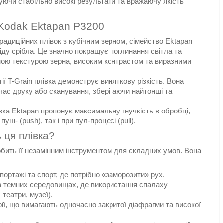
уючи стабільно високі результати та вражаючу якість
 Kodak Ektapan P3200
традиційних плівок з кубічним зерном, сімейство Ektapan
іду срібла. Це значно покращує поглинання світла та
ною текстурою зерна, високим контрастом та виразними
ї T-Grain плівка демонструє виняткову різкість. Вона
час друку або сканування, зберігаючи найтонші та
ка Ektapan пропонує максимальну гнучкість в обробці,
ш- (push), так і при пул-процесі (pull).
 ця плівка?
бить її незамінним інструментом для складних умов. Вона
портажі та спорт, де потрібно «заморозити» рух.
 темних середовищах, де використання спалаху
театри, музеї).
ї, що вимагають одночасно закритої діафрагми та високої