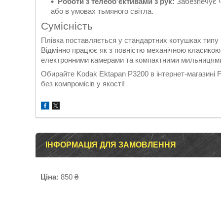
Роботи з телеоб'єктивами з рук:
Забезпечує чі
або в умовах тьмяного світла.
Сумісність
Плівка поставляється у стандартних котушках типу 1
Відмінно працює як з повністю механічною класикою 
електронними камерами та компактними мильницями 
Обирайте Kodak Ektapan P3200 в інтернет-магазині F
без компромісів у якості!
ІНФОРМАЦІЯ ДЛЯ ЗАМОВЛЕННЯ
Ціна:
850 ₴