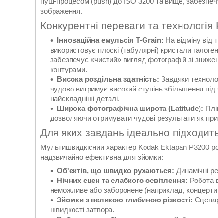
пуш-процесом (push) до ISO 3200 та вище, забезпеч
зображення.
Конкурентні переваги та технологія
Інноваційна емульсія T-Grain:
На відміну від 
використовує плоскі (табулярні) кристали галоген
забезпечує «чистий» вигляд фотографій зі зниже
контурами.
Висока роздільна здатність:
Завдяки технологі
чудово витримує високий ступінь збільшення під 
найскладніші деталі.
Широка фотографічна широта (Latitude):
Плів
дозволяючи отримувати чудові результати як при пу
Для яких завдань ідеально підходить
Мультишвидкісний характер Kodak Ektapan P3200 ро
надзвичайно ефективна для зйомки:
Об'єктів, що швидко рухаються:
Динамічні ре
Нічних сцен та слабкого освітлення:
Робота в
неможливе або заборонене (наприклад, концерти, 
Зйомки з великою глибиною різкості:
Сценарі
швидкості затвора.