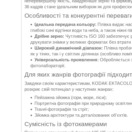
неперевершену якість, найдрібніше зерно та фірмов
36 кадрів стане ідеальним вибором як для професіона
Особливості та конкурентні переваги
Ідеальна передача кольору:
Плівка видає нас
глибокі сині відтінки води та неба, а також ніжні п
Дрібне зерно:
Чутливість ISO 160 забезпечує р
друкувати знімки у великих форматах без втрати 
Широкий динамічний діапазон:
Плівка пробач
як у тінях, так і у світлих ділянках (особливо пом
Універсальність проявлення:
Обробляється 
фотолабораторії.
Для яких жанрів фотографії підходи
Завдяки своїм характеристикам, KODAK EKTACOLOR
розкриє свій потенціал у наступних жанрах:
Пейзажна зйомка (гори, море, ліси);
Портретна фотографія при природному освітлен
Travel-фотографія та стріт;
Зйомка архітектури та деталізованих об'єктів.
Сумісність із фотокамерами