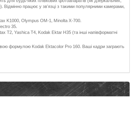
ить для будь-яких плівкових фотоапаратів (як дзеркальних,
). Відмінно працює у зв'язці з такими популярними камерами,
ax K1000, Olympus OM-1, Minolta X-700.
ectro 35.
ax T2, Yashica T4, Kodak Ektar H35 (та інші напівформатні
овою формулою Kodak Ektacolor Pro 160. Ваші кадри заграють