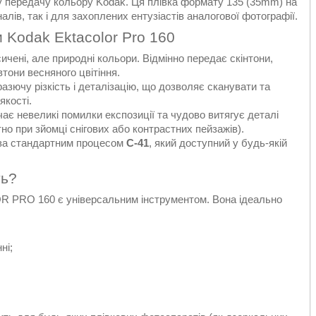
у передачу кольору Kodak. Ця плівка формату 135 (35mm) на
лів, так і для захоплених ентузіастів аналогової фотографії.
 Kodak Ektacolor Pro 160
ичені, але природні кольори. Відмінно передає скінтони,
івтони весняного цвітіння.
азючу різкість і деталізацію, що дозволяє сканувати та
якості.
ає невеликі помилки експозиції та чудово витягує деталі
ітно при зйомці снігових або контрастних пейзажів).
за стандартним процесом
C-41
, який доступний у будь-якій
ть?
 PRO 160 є універсальним інструментом. Вона ідеально
ні;