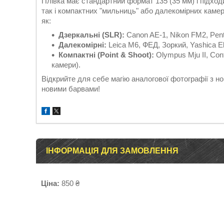
Плівка має стандартний формат 135 (35 мм) і підход
так і компактних "мильниць" або далекомірних камер
як:
Дзеркальні (SLR):
Canon AE-1, Nikon FM2, Pent
Далекомірні:
Leica M6, ФЕД, Зоркий, Yashica El
Компактні (Point & Shoot):
Olympus Mju II, Cont
камери).
Відкрийте для себе магію аналогової фотографії з н
новими барвами!
ІНФОРМАЦІЯ ДЛЯ ЗАМОВЛЕННЯ
Ціна:
850 ₴