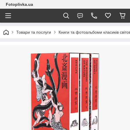
Fotoplivka.ua
Товари та послуги
Книги та фотоальбоми класиків світо