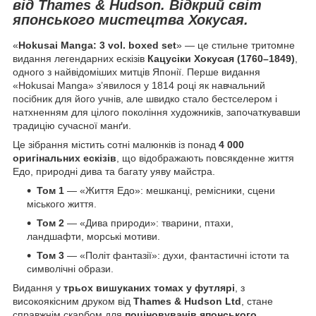
від Thames & Hudson. Відкрий світ
японського мистецтва Хокусая.
«
Hokusai Manga: 3 vol. boxed set
» — це стильне тритомне
видання легендарних ескізів
Кацусіки Хокусая (1760–1849)
,
одного з найвідоміших митців Японії. Перше видання
«Hokusai Manga» з’явилося у 1814 році як навчальний
посібник для його учнів, але швидко стало бестселером і
натхненням для цілого покоління художників, започаткувавши
традицію сучасної манґи.
Це зібрання містить сотні малюнків із понад
4 000
оригінальних ескізів
, що відображають повсякденне життя
Едо, природні дива та багату уяву майстра.
Том 1
— «Життя Едо»: мешканці, ремісники, сцени
міського життя.
Том 2
— «Дива природи»: тварини, птахи,
ландшафти, морські мотиви.
Том 3
— «Політ фантазії»: духи, фантастичні істоти та
символічні образи.
Видання у
трьох вишуканих томах у футлярі
, з
високоякісним друком від
Thames & Hudson Ltd
, стане
справжнім скарбом для
поціновувачів японського