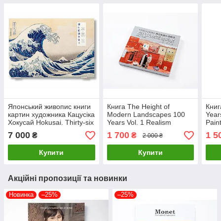
Японський живопис книги
Книга The Height of
Книг
картин художника Кацусіка
Modern Landscapes 100
Year
Хокусай Hokusai. Thirty-six
Years Vol. 1 Realism
Pain
Views of Mount
Пейзажний живопис 1910-
1910
7 000
1 700
1 5
₴
₴
2 000 ₴
Fuji,Taschen
2010
Купити
Купити
Акційні пропозиції та новинки
Новинка
–25%
–25%