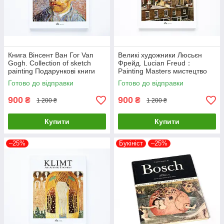
Книга Вінсент Ван Гог Van
Великі художники Люсьєн
Gogh. Collection of sketch
Фрейд. Lucian Freud：
painting Подарункові книги
Painting Masters мистецтво
про мистецтво та живопис
живопис книги для
Готово до відправки
Готово до відправки
художників
900
900
₴
₴
1 200 ₴
1 200 ₴
Купити
Купити
–25%
Букініст
–25%