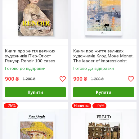
Книги про життя великих
Книги про життя великих
художників П'єр-Огюст
художників Клод Моне Monet.
Ренуар Renoir 100 cases
The leader of impressionist
classic selections Подарункові
Подарункові книги про
Готово до відправки
Готово до відправки
книги про мистецтво
мистецтво
900
900
₴
₴
1 200 ₴
1 200 ₴
Купити
Купити
–25%
Новинка
–25%