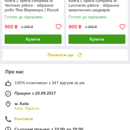
Книга L'opera completa di
Книга L'opera completa di
Vermeer pittore - зібрання
Leonardo pittore - зібрання
робіт Яна Вермеєра | Rizzoli
живописних шедеврів
Леонардо да Вінчі | Книга
Готово до відправки
Готово до відправки
Rizzoli
900
900
₴
₴
1 200 ₴
1 200 ₴
Купити
Купити
Показати ще
Про нас
100% позитивних з 347 відгуків за рік
Працює з 20.09.2017
м. Київ
Київ, Україна
Контакти
Сьогодні працює з 10:00 до 20:00