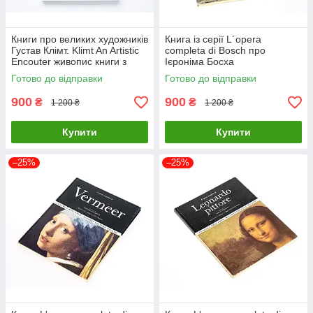
Книги про великих художників
Книга із серії L´opera
Густав Клімт. Klimt An Artistic
completa di Bosch про
Encouter живопис книги з
Ієроніма Босха
історії мистецтва
нідерландського художника
Готово до відправки
Готово до відправки
900
900
₴
₴
1 200 ₴
1 200 ₴
Купити
Купити
–25%
–25%