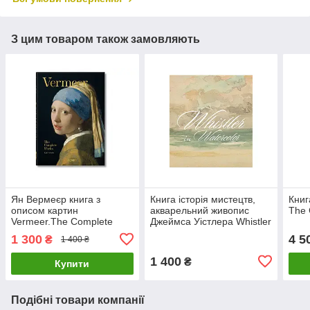
З цим товаром також замовляють
Ян Вермеєр книга з
Книга історія мистецтв,
Книг
описом картин
акварельний живопис
The 
Vermeer.The Complete
Джеймса Уістлера Whistler
Works. Karl Schutz Великі
in Watercolor Книги для
1 300
4 5
₴
1 400 ₴
художники книги про
художників
живопис
1 400
₴
Купити
Подібні товари компанії