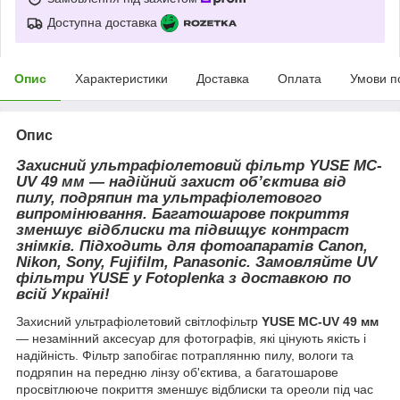
Доступна доставка
Опис
Характеристики
Доставка
Оплата
Умови п
Опис
Захисний ультрафіолетовий фільтр YUSE MC-
UV 49 мм — надійний захист об’єктива від
пилу, подряпин та ультрафіолетового
випромінювання. Багатошарове покриття
зменшує відблиски та підвищує контраст
знімків. Підходить для фотоапаратів Canon,
Nikon, Sony, Fujifilm, Panasonic. Замовляйте UV
фільтри YUSE у Fotoplenka з доставкою по
всій Україні!
Захисний ультрафіолетовий світлофільтр
YUSE MC-UV 49 мм
— незамінний аксесуар для фотографів, які цінують якість і
надійність. Фільтр запобігає потраплянню пилу, вологи та
подряпин на передню лінзу об'єктива, а багатошарове
просвітлююче покриття зменшує відблиски та ореоли під час