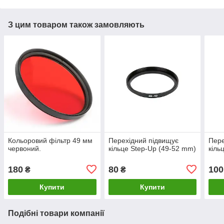
З цим товаром також замовляють
Кольоровий фільтр 49 мм
Перехідний підвищує
Пере
червоний.
кільце Step-Up (49-52 mm)
кіль
180
80
100
₴
₴
Купити
Купити
Подібні товари компанії