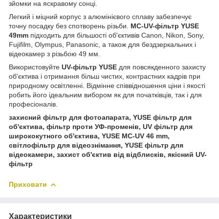
зйомки на яскравому сонці.
Легкий і міцний корпус з алюмінієвого сплаву забезпечує
точну посадку без спотворень різьби.
MC-UV-фільтр YUSE
49mm
підходить для більшості об'єктивів Canon, Nikon, Sony,
Fujifilm, Olympus, Panasonic, а також для бездзеркальних і
відеокамер з різьбою 49 мм.
Використовуйте
UV-фільтр YUSE
для повсякденного захисту
об'єктива і отримання більш чистих, контрастних кадрів при
природному освітленні. Відмінне співвідношення ціни і якості
робить його ідеальним вибором як для початківців, так і для
професіоналів.
захисний фільтр для фотоапарата, YUSE фільтр для
об'єктива, фільтр проти УФ-променів, UV фільтр для
ширококутного об'єктива, YUSE MC-UV 46 mm,
світлофільтр для відеознімання, YUSE фільтр для
відеокамери, захист об'єктив від відблисків, якісний UV-
фільтр
Приховати
Характеристики