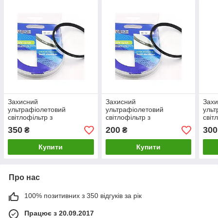
Захисний
Захисний
Зах
ультрафіолетовий
ультрафіолетовий
ульт
світлофільтр з
світлофільтр з
світ
багатошаровим покриттям
багатошаровим покриттям
бага
350
200
300
₴
₴
YUSE MC-UV для
YUSE MC-UV для
YUS
об'єктива фотокамери —
об'єктива фотокамери —
об'є
Купити
Купити
82 мм
40.5 мм
77 
Про нас
100% позитивних з 350 відгуків за рік
Працює з 20.09.2017