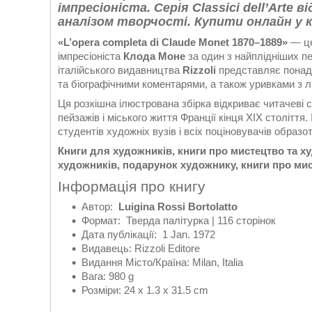
імпресіоніста. Серія Classici dell’Arte 
аналізом творчості. Купити онлайн у 
«L’opera completa di Claude Monet 1870–1889»
— це
імпресіоніста
Клода Моне
за один з найплідніших пер
італійського видавництва
Rizzoli
представляє понад 
та біографічними коментарями, а також уривками з л
Ця розкішна ілюстрована збірка відкриває читачеві св
пейзажів і міського життя Франції кінця XIX століття
студентів художніх вузів і всіх поціновувачів образ
Книги для художників, книги про мистецтво та х
художників, подарунок художнику, книги про мис
Інформація про книгу
Автор:
Luigina Rossi Bortolatto
Формат: Тверда палітурка | 116 сторінок
Дата публікації: 1 Jan. 1972
Видавець: Rizzoli Editore
Видання Місто/Країна: Milan, Italia
Вага: 980 g
Розміри: 24 x 1.3 x 31.5 cm