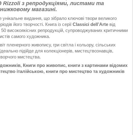
від Rizzoli з репродукціями, листами та
книжковому магазині.
 унікальне видання, що зібрало ключові твори великого
іодів його творчості. Книга із серії
Classici dell’Arte
від
50 високоякісних репродукцій, супроводжуваних критичними
истів самого художника.
іт пленерного живопису, гри світла і кольору, сільських
. Ідеально підійде для колекціонерів, мистецтвознавців,
отворчого мистецтва.
удожників, Книги про живопис, книги з картинами відомих
тецтво італійською, книги про мистецтво та художників