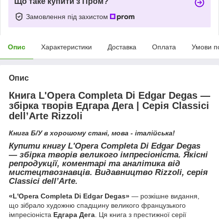
Що таке купити з Пром?
Замовлення під захистом
Опис
Характеристики
Доставка
Оплата
Умови п
Опис
Книга L'Opera Completa Di Edgar Degas —
збірка творів Едгара Дега | Серія Classici
dell’Arte Rizzoli
Книга Б/У в хорошому стані, мова - італійська!
Купити книгу L'Opera Completa Di Edgar Degas
— збірка творів великого імпресіоніста. Якісні
репродукції, коментарі та аналітика від
мистецтвознавців. Видавництво Rizzoli, серія
Classici dell’Arte.
«L'Opera Completa Di Edgar Degas»
— розкішне видання,
що зібрало художню спадщину великого французького
імпресіоніста
Едгара Дега
. Ця книга з престижної серії