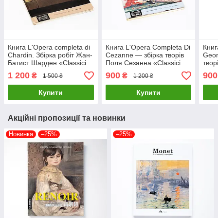
Книга L'Opera completa di
Книга L'Opera Completa Di
Книг
Chardin. Збірка робіт Жан-
Cezanne — збірка творів
Geor
Батист Шарден «Classici
Поля Сезанна «Classici
твор
dell'Arte» Rizzoli
dell’Arte» Rizzoli
«Clas
1 200
900
900
₴
₴
1 500 ₴
1 200 ₴
Купити
Купити
Акційні пропозиції та новинки
Новинка
–25%
–25%