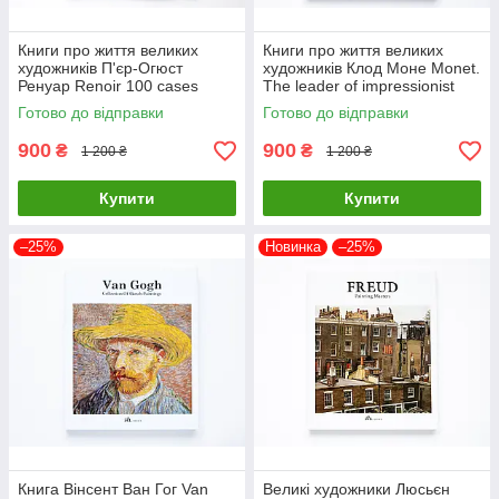
Книги про життя великих
Книги про життя великих
художників П'єр-Огюст
художників Клод Моне Monet.
Ренуар Renoir 100 cases
The leader of impressionist
classic selections Подарункові
Подарункові книги про
Готово до відправки
Готово до відправки
книги про мистецтво
мистецтво
900
900
₴
₴
1 200 ₴
1 200 ₴
Купити
Купити
–25%
Новинка
–25%
Книга Вінсент Ван Гог Van
Великі художники Люсьєн