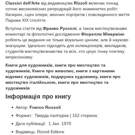
Classici dell'Arte
від видавництва
Rizzoli
включає понад
сотню високоякісних репродукцій його знаменитих робіт:
балерин, сцен опери, жіночих портретів і повсякденного життя
Парижа XIX століття.
Вступна стаття від
Франко Руссолі
, а також мистецтвознавчі
коментарі та філологічні дослідження
Фіорелли Мінервіно
роблять це видання не тільки візуально цінним, але й науково
значущим. Ідеально підходить для колекціонерів, викладачів,
студентів мистецтвознавства та всіх, хто цінує тонку поетику
імпресіонізму.
Книги для художників, книги про мистецтво та
художників, Книги про живопис, книги з картинами
відомих художників, подарунок художнику, книги про
мистецтво італійською, книги про мистецтво та
художників
Інформація про книгу
Автор:
Franco Russoli
Формат: Тверда палітурка | 152 сторінок
Дата публікації: 1 Jan. 1970
Видавець: Rizzoli Editore