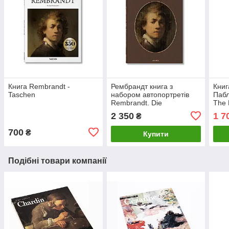
Книга Rembrandt -
Рембрандт книга з
Книг
Taschen
набором автопортретів
Пабл
Rembrandt. Die
The 
Selbstporträts. Marieke de
живо
2 350
1 7
₴
Winkel живопис книги
700
₴
Купити
Подібні товари компанії