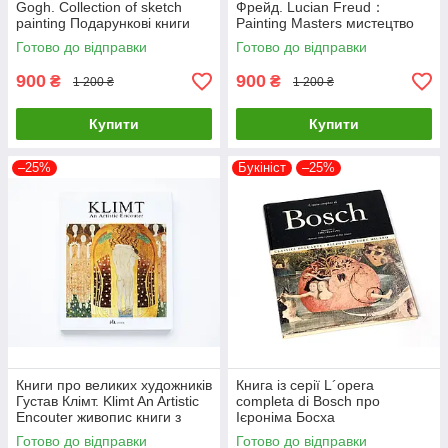
Gogh. Collection of sketch
Фрейд. Lucian Freud：
painting Подарункові книги
Painting Masters мистецтво
про мистецтво та живопис
живопис книги для
Готово до відправки
Готово до відправки
художників
900
900
₴
₴
1 200 ₴
1 200 ₴
Купити
Купити
–25%
Букініст
–25%
Книги про великих художників
Книга із серії L´opera
Густав Клімт. Klimt An Artistic
completa di Bosch про
Encouter живопис книги з
Ієроніма Босха
історії мистецтва
нідерландського художника
Готово до відправки
Готово до відправки