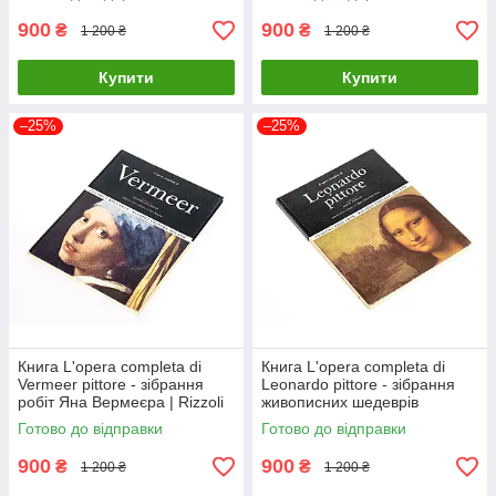
900
900
₴
₴
1 200 ₴
1 200 ₴
Купити
Купити
–25%
–25%
Книга L'opera completa di
Книга L'opera completa di
Vermeer pittore - зібрання
Leonardo pittore - зібрання
робіт Яна Вермеєра | Rizzoli
живописних шедеврів
Леонардо да Вінчі | Книга
Готово до відправки
Готово до відправки
Rizzoli
900
900
₴
₴
1 200 ₴
1 200 ₴