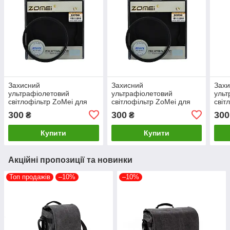
Захисний
Захисний
Зах
ультрафіолетовий
ультрафіолетовий
ульт
світлофільтр ZoMei для
світлофільтр ZoMei для
світ
об'єктива фотокамери - 62
об'єктива фотокамери - 37
об'є
300
300
300
₴
₴
мм
мм
мм
Купити
Купити
Акційні пропозиції та новинки
Топ продажів
–10%
–10%