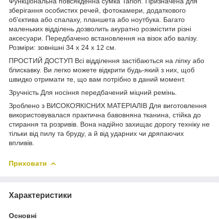
Функціональна повсякденна сумка Tarion. Призначена для
зберігання особистих речей, фотокамери, додаткового
об'єктива або спалаху, планшета або ноутбука. Багато
маленьких відділень дозволить акуратно розмістити різні
аксесуари. Передбачено встановлення на візок або валізу.
Розміри: зовнішні 34 х 24 х 12 см.
ПРОСТИЙ ДОСТУП Всі відділення застібаються на ліпку або
блискавку. Ви легко можете відкрити будь-який з них, щоб
швидко отримати те, що вам потрібно в даний момент.
Зручність Для носіння передбачений міцний ремінь.
Зроблено з ВИСОКОЯКІСНИХ МАТЕРІАЛІВ Для виготовлення
використовувалася практична бавовняна тканина, стійка до
стирання та розривів. Вона надійно захищає дорогу техніку не
тільки від пилу та бруду, а й від ударних чи дряпаючих
впливів.
Приховати
Характеристики
Основні