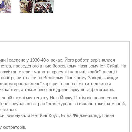
оди і саспенс у 1930-40-х роках. Його роботи вирізнялися
инства, проведеного в нью-йоркському Нижньому Іст-Сайді. На
жі: гангстери і магнати, красуні і черниці, ковбої, шевці і
 повітрі, чи то ліси на Великому Північному Заході, завжди
лядом прославленої кар'єри Теппера і містить десятки
 картин, а також рідкісні відривні аркуші та фотографії.
альній школі мистецтв у Нью-Йорку. Потім він почав свою
еалізовував ілюстрації для журналів і видань таких компаній,
e Texaco.
пісні виконували Нет Кінг Коул, Елла Фіцджеральд, Гленн
ілюстраторів.