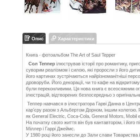
Опис
Характеристики
Книга - фотоальбом The Art of Saul Tepper
Сол Теппер
ілюстрував історії про романтику, приг
суворим реалізмом і силою, які проросли з його дит
його картинах зустрічаються найрізноманітніші персона
дроворуби. Його декорації, чи то кафе на відкритому
були переконливими. Ця нова книга є всеосяжним ог
ілюстрацій, відтворених безпосередньо з оригінальних
Теппер навчався в ілюстратора Гарві Данна в Центр
кар'єру разом з Альбертом Дорном, іншим колегою. Р
як General Electric, Coca-Cola, General Motors, Mobil 
На початку свого життя він був кантавтором, і його 
Міллер і Гаррі Джеймс.
У 1980 році його занесли до Зали слави Товариства 