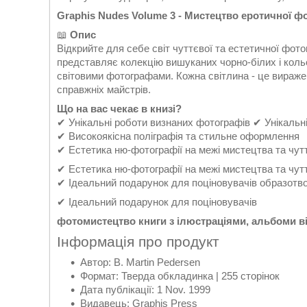
Graphis Nudes Volume 3 - Мистецтво еротичної ф
📖
Опис
Відкрийте для себе світ чуттєвої та естетичної фото
представляє колекцію вишуканих чорно-білих і коль
світовими фотографами. Кожна світлина - це вираже
справжніх майстрів.
Що на вас чекає в книзі?
✔ Унікальні роботи визнаних фотографів ✔ Унікальн
✔ Високоякісна поліграфія та стильне оформлення
✔ Естетика ню-фотографії на межі мистецтва та чут
✔ Естетика ню-фотографії на межі мистецтва та чут
✔ Ідеальний подарунок для поціновувачів образотво
✔ Ідеальний подарунок для поціновувачів
фотомистецтво книги з ілюстраціями, альбоми в
Інформація про продукт
Автор: B. Martin Pedersen
Формат: Тверда обкладинка | 255 сторінок
Дата публікації: 1 Nov. 1999
Видавець: Graphis Press