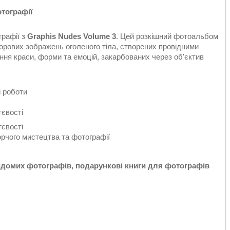
отографії
графії з
Graphis Nudes Volume 3
. Цей розкішний фотоальбом
орових зображень оголеного тіла, створених провідними
ння краси, форми та емоцій, закарбованих через об'єктив
і роботи
тєвості
тєвості
рчого мистецтва та фотографії
ідомих фотографів, подарункові книги для фотографів