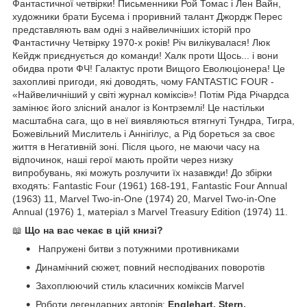
Фантастичної четвірки! Письменники Рой Томас і Лен Вайн,
художники брати Бусема і проривний талант Джордж Перес
представляють вам одні з найвеличніших історій про
Фантастичну Четвірку 1970-х років! Річ вилікувалася! Люк
Кейдж приєднується до команди! Халк проти Щось... і вони
обидва проти ФЧ! Галактус проти Вищого Еволюціонера! Це
захопливі пригоди, які доводять, чому FANTASTIC FOUR -
«Найвеличніший у світі журнал коміксів»! Потім Ріда Річардса
замінює його злісний аналог із Контрземлі! Це настільки
масштабна сага, що в неї виявляються втягнуті Тундра, Тигра,
Божевільний Мислитель і Аннігілус, а Рід бореться за своє
життя в Негативній зоні. Після цього, не маючи часу на
відпочинок, наші герої мають пройти через низку
випробувань, які можуть розлучити їх назавжди! До збірки
входять: Fantastic Four (1961) 168-191, Fantastic Four Annual
(1963) 11, Marvel Two-in-One (1974) 20, Marvel Two-in-One
Annual (1976) 1, матеріал з Marvel Treasury Edition (1974) 11.
📖
Що на вас чекає в цій книзі?
Напружені битви з потужними противниками
Динамічний сюжет, повний несподіваних поворотів
Захоплюючий стиль класичних коміксів Marvel
Роботи легендарних авторів:
Englehart, Stern,