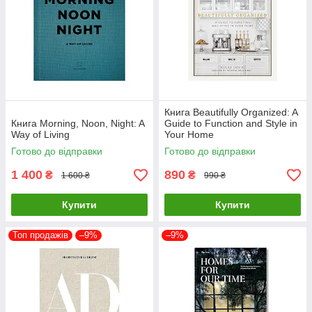
Книга Beautifully Organized: A
Книга Morning, Noon, Night: A
Guide to Function and Style in
Way of Living
Your Home
Готово до відправки
Готово до відправки
1 400
890
₴
₴
1 600 ₴
990 ₴
Купити
Купити
Топ продажів
–9%
–9%