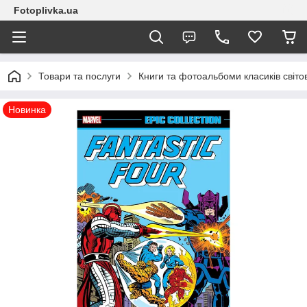
Fotoplivka.ua
Товари та послуги
Книги та фотоальбоми класиків світо
Новинка