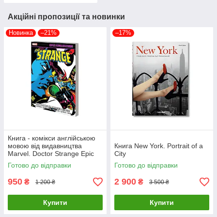
Акційні пропозиції та новинки
Новинка
–21%
–17%
Книга - комікси англійською
мовою від видавництва
Книга New York. Portrait of a
Marvel. Doctor Strange Epic
City
Collection: Nightmare On
Готово до відправки
Готово до відправки
Bleec
950
2 900
₴
₴
1 200 ₴
3 500 ₴
Купити
Купити