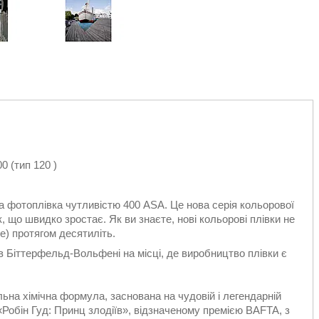
 (тип 120 )
фотоплівка чутливістю 400 ASA. Це нова серія кольорової
 що швидко зростає. Як ви знаєте, нові кольорові плівки не
) протягом десятиліть.
в Біттерфельд-Вольфені на місці, де виробництво плівки є
льна хімічна формула, заснована на чудовій і легендарній
«Робін Гуд: Принц злодіїв», відзначеному премією BAFTA, з