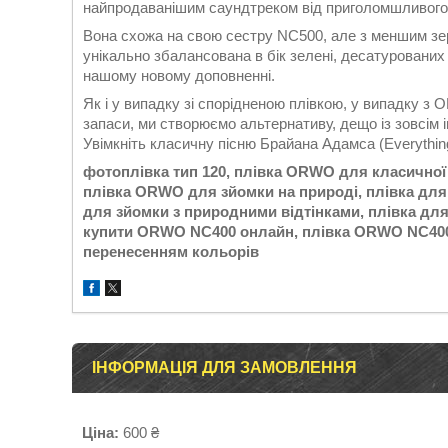
найпродаванішим саундтреком від приголомшливог
Вона схожа на свою сестру NC500, але з меншим зе
унікально збалансована в бік зелені, десатурованих т
нашому новому доповненні.
Як і у випадку зі спорідненою плівкою, у випадку з
запаси, ми створюємо альтернативу, дещо із зовсі
Увімкніть класичну пісню Брайана Адамса (Everything I
фотоплівка тип 120, плівка ORWO для класичної
плівка ORWO для зйомки на природі, плівка для
для зйомки з природними відтінками, плівка для
купити ORWO NC400 онлайн, плівка ORWO NC400
перенесенням кольорів
ІНФОРМАЦІЯ ДЛЯ ЗАМОВЛЕННЯ
Ціна:
600 ₴