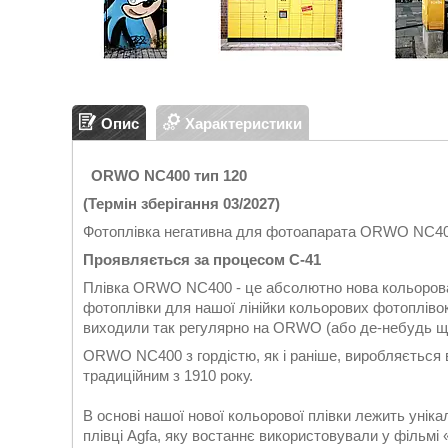
Опис
Характеристики
ORWO NC400 тип 120
(Термін зберігання 03/2027)
Фотоплівка негативна для фотоапарата ORWO NC400
Проявляється за процесом C-41
Плівка ORWO NC400 - це абсолютно нова кольорова 
фотоплівки для нашої лінійки кольорових фотоплівок,
виходили так регулярно на ORWO (або де-небудь ще
ORWO NC400 з гордістю, як і раніше, виробляється 
традиційним з 1910 року.
В основі нашої нової кольорової плівки лежить уніка
плівці Agfa, яку востаннє використовували у фільмі 