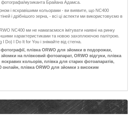
о фотографа/музиканта Брайана Адамса.
рном і яскравішими кольорами - ви виявите, що NC400
іней і дрібнішого зерна, - всі ці аспекти ми використовуємо в
 ORWO NC400 ми не намагаємося імітувати наявні на ринку
м іншими характеристиками та новою захоплюючою палітрою.
 Do) I Do It for You і знімайте від стегна.
 фотографії, плівка ORWO для зйомки в подорожах,
 зйомки на плівковий фотоапарат, ORWO відгуки, плівка
 яскравих кольорів, плівка для старих фотоапаратів,
 онлайн, плівка ORWO для зйомки з високим