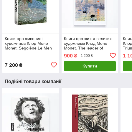
Книги про живопис і
Книги про життя великих
Книг
художників Клод Моне
художників Клод Моне
Клод
Monet. Ségolène Le Men
Monet. The leader of
Triu
книги про мистецтво
impressionist Подарункові
Dani
900
1 1
₴
1 200 ₴
французькою
книги про мистецтво
книг
7 200
₴
Купити
Подібні товари компанії