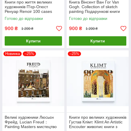
Книги про життя великих
Книга Вінсент Ван Гог Van
художників П'єр-Огюст
Gogh. Collection of sketch
Ренуар Renoir 100 cases
painting Подарункові книги
classic selections Подарункові
про мистецтво та живопис
Готово до відправки
Готово до відправки
книги про мистецтво
900
900
₴
₴
1 200 ₴
1 200 ₴
Купити
Купити
Новинка
–25%
–25%
Великі художники Люсьєн
Книги про великих художників
Фрейд. Lucian Freud：
Густав Клімт. Klimt An Artistic
Painting Masters мистецтво
Encouter живопис книги з