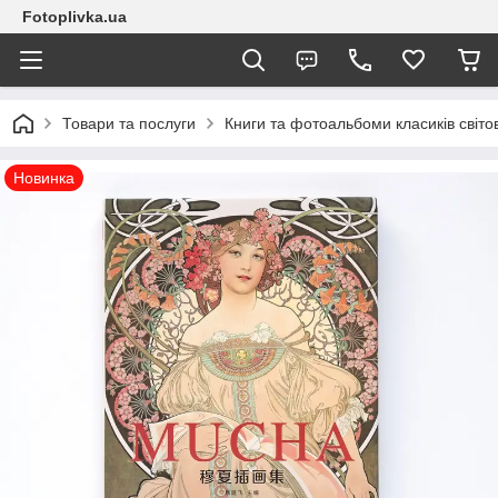
Fotoplivka.ua
Товари та послуги
Книги та фотоальбоми класиків світо
Новинка