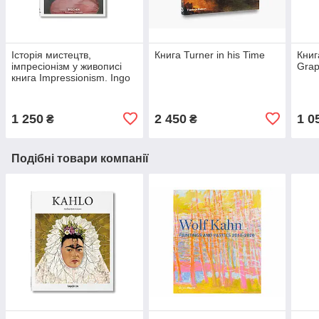
Історія мистецтв,
Книга Turner in his Time
Книг
імпресіонізм у живописі
Grap
книга Impressionism. Ingo
F. Walther альбом
імпресіоністів
1 250
2 450
1 0
₴
₴
Подібні товари компанії