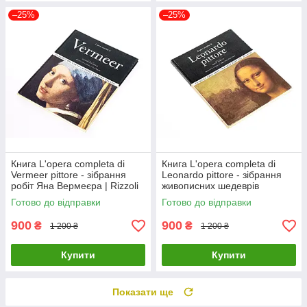
–25%
–25%
Книга L'opera completa di
Книга L'opera completa di
Vermeer pittore - зібрання
Leonardo pittore - зібрання
робіт Яна Вермеєра | Rizzoli
живописних шедеврів
Леонардо да Вінчі | Книга
Готово до відправки
Готово до відправки
Rizzoli
900
900
₴
₴
1 200 ₴
1 200 ₴
Купити
Купити
Показати ще