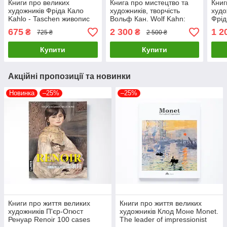
Книги про великих
Книга про мистецтво та
Книг
художників Фріда Кало
художників, творчість
худо
Kahlo - Taschen живопис
Вольф Кан. Wolf Kahn:
Фрід
книги з історії мистецтва
Painting and Pastels, 2010-
Frid
675
2 300
1 2
₴
₴
725 ₴
2 500 ₴
2020 про пейзажний
Rich
живопис
Купити
Купити
Акційні пропозиції та новинки
Новинка
–25%
–25%
Книги про життя великих
Книги про життя великих
художників П'єр-Огюст
художників Клод Моне Monet.
Ренуар Renoir 100 cases
The leader of impressionist