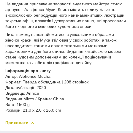
Це видання присвячене творчості видатного майстра стилю
ар-нуво - Альфонса Мухи. Книга містить велику кількість
високоякісних репродукцій його найзнаменитіших ілюстрацій,
зокрема афіш, плакатів і декоративних панно, які прославили
його як одного з ключових художників епохи.
Читачі зможуть познайомитися з унікальними образами
жіночої краси, які Муха втілював у своїх роботах, а також
насолодитися тонкими орнаментальними мотивами,
характерними для його стилю. Видання китайською мовою
стане чудовим доповненням до колекції поціновувачів
мистецтва та любителів графічного дизайну.
Інформація про книгу
Автор: Alphonse Mucha
Формат: Тверда обкладинка | 208 сторінок
Дата публікації: 2020
Видавець: Annice
Видання Місто / Країна: China
Вага: 1500 g
Розміри: 21.0 x 2.0 x 26.0 cm
Приховати