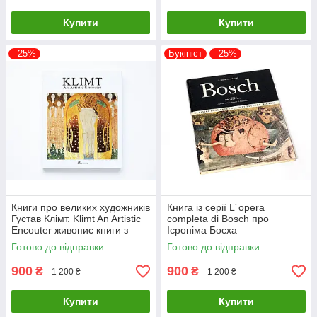
Купити
Купити
–25%
Букініст
–25%
Книги про великих художників
Книга із серії L´opera
Густав Клімт. Klimt An Artistic
completa di Bosch про
Encouter живопис книги з
Ієроніма Босха
історії мистецтва
нідерландського художника
Готово до відправки
Готово до відправки
900
900
₴
₴
1 200 ₴
1 200 ₴
Купити
Купити