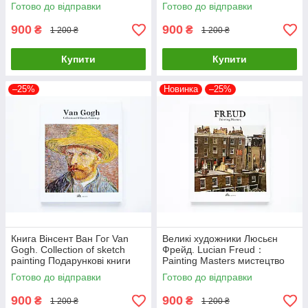
classic selections Подарункові
Подарункові книги про
Готово до відправки
Готово до відправки
книги про мистецтво
мистецтво
900
900
₴
₴
1 200 ₴
1 200 ₴
Купити
Купити
–25%
Новинка
–25%
Книга Вінсент Ван Гог Van
Великі художники Люсьєн
Gogh. Collection of sketch
Фрейд. Lucian Freud：
painting Подарункові книги
Painting Masters мистецтво
про мистецтво та живопис
живопис книги для
Готово до відправки
Готово до відправки
художників
900
900
₴
₴
1 200 ₴
1 200 ₴