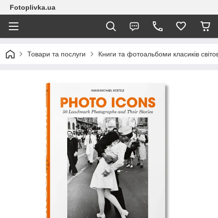
Fotoplivka.ua
Товари та послуги
Книги та фотоальбоми класиків світо