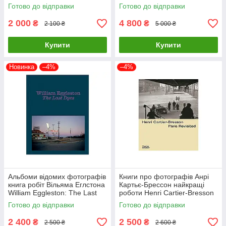
TOKYOO (М'яка палітурка)
книги про фешн світлини
Готово до відправки
Готово до відправки
2 000
4 800
₴
₴
2 100 ₴
5 000 ₴
Купити
Купити
Новинка
–4%
–4%
Альбоми відомих фотографів
Книги про фотографів Анрі
книга робіт Вільяма Еглстона
Картьє-Брессон найкращі
William Eggleston: The Last
роботи Henri Cartier-Bresson
Dyes книги про фотографію
" Paris Revisited "
Готово до відправки
Готово до відправки
фотомистецтво
2 400
2 500
₴
₴
2 500 ₴
2 600 ₴