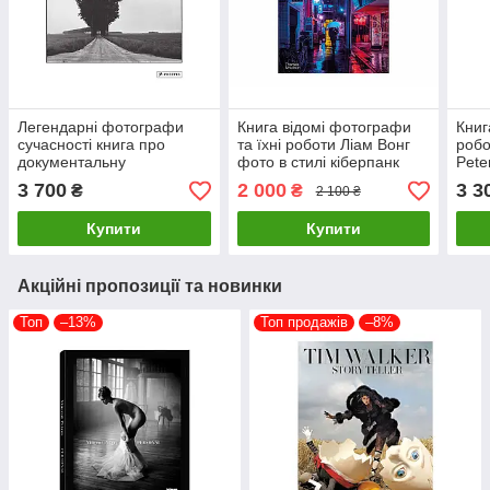
Легендарні фотографи
Книга відомі фотографи
Книг
сучасності книга про
та їхні роботи Ліам Вонг
робо
документальну
фото в стилі кіберпанк
Pete
фотографію Henri Cartier-
Liam Wong: TOKYOO
Stor
3 700
2 000
3 3
₴
₴
2 100 ₴
Bresson: Photographer
(М'яка палітурка)
порт
Купити
Купити
Акційні пропозиції та новинки
Топ
–13%
Топ продажів
–8%