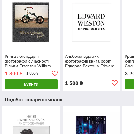
Книга легендарні
Альбоми відомих
Кращ
фотографи сучасності
фотографів книга робіт
книг
Вільям Егглстон William
Едварда Вестона Edward
Саль
Eggleston's Guide книги з
Weston: One Hundred
Seba
1 800
3 2
₴
1 950 ₴
фотографії
Twenty-five Photographs
книг
1 500
₴
Купити
Подібні товари компанії