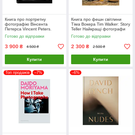
Книга про портретну
Книга про фешн світлини
фотографію Вінсента
Тіма Вокера Tim Walker: Story
Петерса Vincent Peters.
Teller Найкращі фотографи
Personal Фотоальбоми
світу книги для фотографів
Готово до відправки
Готово до відправки
відомих фотографів
3 900
2 300
₴
₴
4 500 ₴
2 500 ₴
Купити
Купити
Топ продажів
–7%
–6%