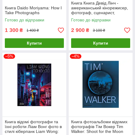
Книга Книга Девід Лінч -
Книга Daido Moriyama: How I
американський кінорежисер,
Take Photographs
фотограф, сценарист,
художник, актор. David Lynch.
Готово до відправки
Готово до відправки
Digital Nudes
1 300
2 900
₴
₴
1 400 ₴
3 100 ₴
Купити
Купити
–5%
–4%
Книга відомі фотографи та
Книга фотоальбоми відомих
їхні роботи Ліам Вонг фото в
фотографів Тім Вокер Tim
стилі кіберпанк Liam Wong:
Walker: Shoot for the Moon