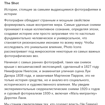
The Shot
Истории, стоящие за самыми выдающимися фотографиями в
истории
Фотографии обладают странным и мощным свойством
формировать наше восприятие мира. Самые удачные снимки
проникают в наше коллективное сознание, определяя эпохи,
создавая историю или просто затрагивая что-то настолько
фундаментально человеческое и универсальное, что
становятся резонансными иконами по всему миру. Чтобы
исследовать это уникальное влияние, Photo Icons
рассматривает под микроскопом некоторые из самых важных
фотографических вех.
Начиная с самых ранних фотографий, таких как снимок
крыши с восьмичасовой экспозицией, сделанный в 1827 году
Никифором Ниепсом, и знаменитая уличная сцена Луи
Дагера 1838 года, и заканчивая Мартином Парром, это не
только история средства, но и анализ его социального,
исторического и художественного влияния. Мы увидим
экспериментальные сюрреалистические снимки 1920-х годов
и суровый фотореализм 1930-х, включая «Мать-мигрантку»
Доротеи Ланж.
Мы станем свидетелями тех, кто создает власть (Че Гевара),