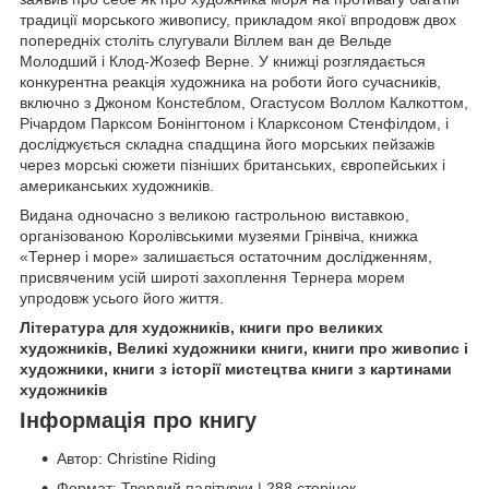
традиції морського живопису, прикладом якої впродовж двох
попередніх століть слугували Віллем ван де Вельде
Молодший і Клод-Жозеф Верне. У книжці розглядається
конкурентна реакція художника на роботи його сучасників,
включно з Джоном Констеблом, Огастусом Воллом Калкоттом,
Річардом Парксом Бонінгтоном і Кларксоном Стенфілдом, і
досліджується складна спадщина його морських пейзажів
через морські сюжети пізніших британських, європейських і
американських художників.
Видана одночасно з великою гастрольною виставкою,
організованою Королівськими музеями Грінвіча, книжка
«Тернер і море» залишається остаточним дослідженням,
присвяченим усій широті захоплення Тернера морем
упродовж усього його життя.
Література для художників, книги про великих
художників, Великі художники книги, книги про живопис і
художники, книги з історії мистецтва книги з картинами
художників
Інформація про книгу
Автор: Christine Riding
Формат: Твердий палітурки | 288 сторінок