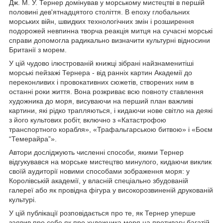
Дж. М. У. Тернер домінував у морському мистецтві в першій
половині дев'ятнадцятого століття. В епоху глобальних
морських війн, швидких технологічних змін і розширення
подорожей невпинна творча реакція митця на сучасні морські
справи допомогла радикально визначити культурні відносини
Британії з морем.
У цій чудово ілюстрованій книжці зібрані найзнаменитіші
морські пейзажі Тернера - від ранніх картин Академії до
переконливих і провокативних сюжетів, створених ним в
останні роки життя. Вона розкриває всю повноту ставлення
художника до моря, висуваючи на перший план важливі
картини, які рідко трапляються, і кидаючи нове світло на деякі
з його культових робіт, включно з «Катастрофою
транспортного корабля», «Трафальгарською битвою» і «Боєм
“Темерайра”».
Автори досліджують численні способи, якими Тернер
відгукувався на морське мистецтво минулого, кидаючи виклик
своїй аудиторії новими способами зображення моря: у
Королівській академії, у власній спеціально збудованій
галереї або як провідна фігура у високорозвиненій друкованій
культурі.
У цій публікації розповідається про те, як Тернер уперше
заявив про себе як про художника моря на противагу багатій