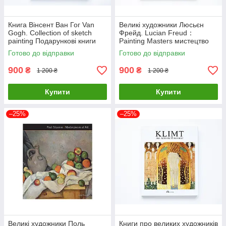
Книга Вінсент Ван Гог Van
Великі художники Люсьєн
Gogh. Collection of sketch
Фрейд. Lucian Freud：
painting Подарункові книги
Painting Masters мистецтво
про мистецтво та живопис
живопис книги для
Готово до відправки
Готово до відправки
художників
900
900
₴
₴
1 200 ₴
1 200 ₴
Купити
Купити
–25%
–25%
Великі художники Поль
Книги про великих художників