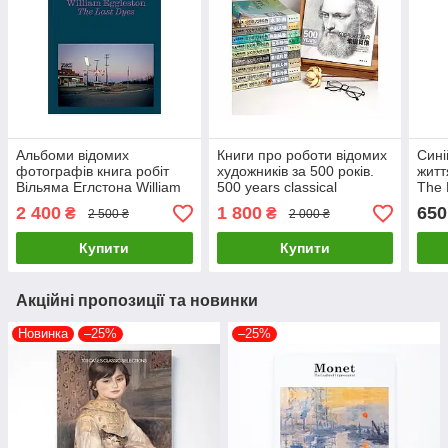
Альбоми відомих
Книги про роботи відомих
Сині
фотографів книга робіт
художників за 500 років.
житт
Вільяма Еглстона William
500 years classical
The 
Eggleston: The Last Dyes
masterpiece Подарункові
Пода
2 400
1 800
650
₴
₴
2 500 ₴
2 000 ₴
книги про фотографію
книги про мистецтво
мист
Купити
Купити
Акційні пропозиції та новинки
Новинка
–25%
–25%