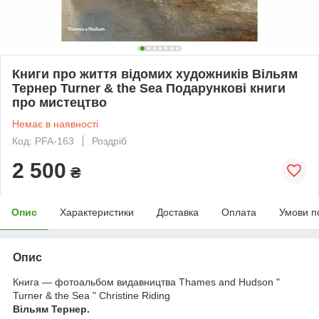
Книги про життя відомих художників Вільям
Тернер Turner & the Sea Подарункові книги
про мистецтво
Немає в наявності
Код: PFA-163
Роздріб
2 500
₴
Опис
Характеристики
Доставка
Оплата
Умови п
Опис
Книга — фотоальбом видавництва Thames and Hudson "
Turner & the Sea " Christine Riding
Вільям Тернер
.