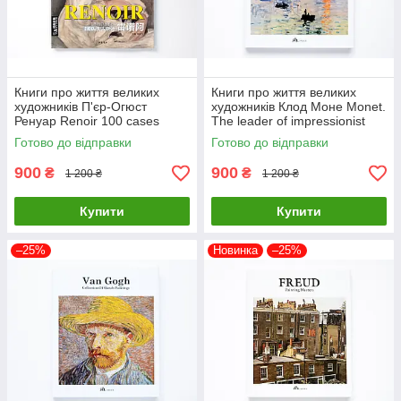
Книги про життя великих
Книги про життя великих
художників П'єр-Огюст
художників Клод Моне Monet.
Ренуар Renoir 100 cases
The leader of impressionist
classic selections Подарункові
Подарункові книги про
Готово до відправки
Готово до відправки
книги про мистецтво
мистецтво
900
900
₴
₴
1 200 ₴
1 200 ₴
Купити
Купити
–25%
Новинка
–25%