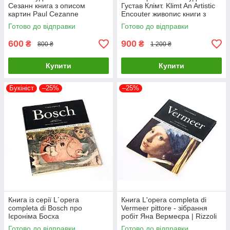
Сезанн книга з описом
Густав Клімт. Klimt An Artistic
картин Paul Cezanne
Encouter живопис книги з
Masterpieces of Art. Dr Julian
історії мистецтва
Готово до відправки
Готово до відправки
Beecroft
600
900
₴
₴
800 ₴
1 200 ₴
Купити
Купити
Букініст
–25%
–25%
Книга із серії L´opera
Книга L'opera completa di
completa di Bosch про
Vermeer pittore - зібрання
Ієроніма Босха
робіт Яна Вермеєра | Rizzoli
нідерландського художника
Готово до відправки
Готово до відправки