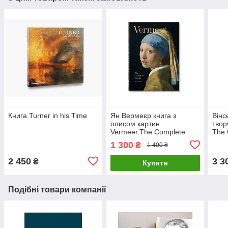
Книга Turner in his Time
Ян Вермеєр книга з
Вінс
описом картин
твор
Vermeer.The Complete
The 
Works. Karl Schutz Великі
XL. 
1 300
₴
1 400 ₴
художники книги про
про 
живопис
2 450
3 3
₴
Купити
Подібні товари компанії