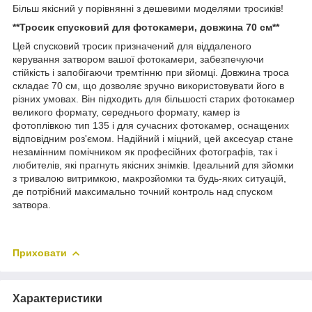
Більш якісний у порівнянні з дешевими моделями тросиків!
**Тросик спусковий для фотокамери, довжина 70 см**
Цей спусковий тросик призначений для віддаленого
керування затвором вашої фотокамери, забезпечуючи
стійкість і запобігаючи тремтінню при зйомці. Довжина троса
складає 70 см, що дозволяє зручно використовувати його в
різних умовах. Він підходить для більшості старих фотокамер
великого формату, середнього формату, камер із
фотоплівкою тип 135 і для сучасних фотокамер, оснащених
відповідним роз'ємом. Надійний і міцний, цей аксесуар стане
незамінним помічником як професійних фотографів, так і
любителів, які прагнуть якісних знімків. Ідеальний для зйомки
з тривалою витримкою, макрозйомки та будь-яких ситуацій,
де потрібний максимально точний контроль над спуском
затвора.
Приховати
Характеристики