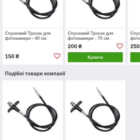
Спусковий Тросик для
Спусковий Тросик для
Спус
фотокамери - 40 см.
фотокамери - 70 см.
фото
200
250
₴
150
₴
Купити
Подібні товари компанії