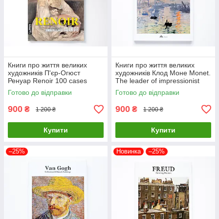
Книги про життя великих
Книги про життя великих
художників П'єр-Огюст
художників Клод Моне Monet.
Ренуар Renoir 100 cases
The leader of impressionist
classic selections Подарункові
Подарункові книги про
Готово до відправки
Готово до відправки
книги про мистецтво
мистецтво
900
900
₴
₴
1 200 ₴
1 200 ₴
Купити
Купити
–25%
Новинка
–25%