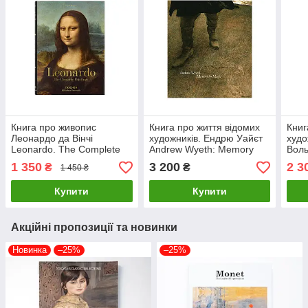
Книга про живопис
Книга про життя відомих
Книг
Леонардо да Вінчі
художників. Ендрю Уайєт
худо
Leonardo. The Complete
Andrew Wyeth: Memory
Воль
Paintings. Frank Zoellner
and Magic живопис книги
Pain
1 350
3 200
2 3
₴
₴
1 450 ₴
Великі художники книги
для художників
2020
жив
Купити
Купити
Акційні пропозиції та новинки
Новинка
–25%
–25%