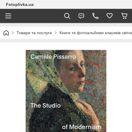
Fotoplivka.ua
Товари та послуги
Книги та фотоальбоми класиків світо