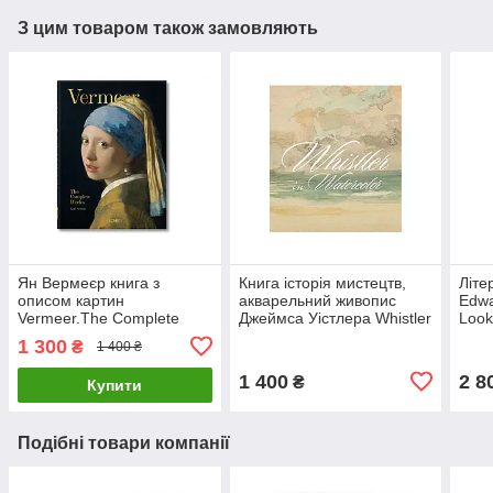
З цим товаром також замовляють
Ян Вермеєр книга з
Книга історія мистецтв,
Літе
описом картин
акварельний живопис
Edwa
Vermeer.The Complete
Джеймса Уістлера Whistler
Look
Works. Karl Schutz Великі
in Watercolor Книги для
карт
1 300
₴
1 400 ₴
художники книги про
художників
Едв
живопис
1 400
2 8
₴
Купити
Подібні товари компанії