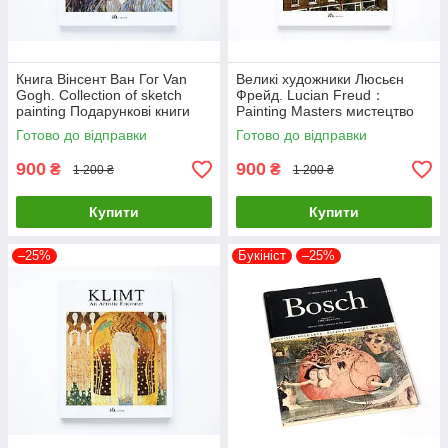
Книга Вінсент Ван Гог Van
Великі художники Люсьєн
Gogh. Collection of sketch
Фрейд. Lucian Freud：
painting Подарункові книги
Painting Masters мистецтво
про мистецтво та живопис
живопис книги для
Готово до відправки
Готово до відправки
художників
900
900
₴
₴
1 200 ₴
1 200 ₴
Купити
Купити
–25%
Букініст
–25%