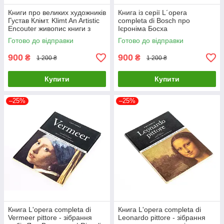
Книги про великих художників
Книга із серії L´opera
Густав Клімт. Klimt An Artistic
completa di Bosch про
Encouter живопис книги з
Ієроніма Босха
історії мистецтва
нідерландського художника
Готово до відправки
Готово до відправки
900
900
₴
₴
1 200 ₴
1 200 ₴
Купити
Купити
–25%
–25%
Книга L'opera completa di
Книга L'opera completa di
Vermeer pittore - зібрання
Leonardo pittore - зібрання