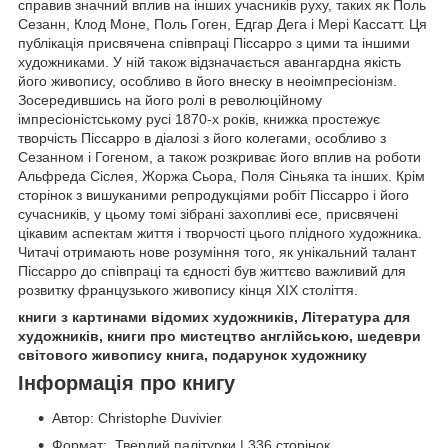
справив значний вплив на інших учасників руху, таких як Поль
Сезанн, Клод Моне, Поль Гоген, Едгар Дега і Мері Кассатт. Ця
публікація присвячена співпраці Піссарро з цими та іншими
художниками. У ній також відзначається авангардна якість
його живопису, особливо в його внеску в неоімпресіонізм.
Зосередившись на його ролі в революційному
імпресіоністському русі 1870-х років, книжка простежує
творчість Піссарро в діалозі з його колегами, особливо з
Сезанном і Гогеном, а також розкриває його вплив на роботи
Альфреда Сіслея, Жоржа Сьора, Поля Сіньяка та інших. Крім
сторінок з вишуканими репродукціями робіт Піссарро і його
сучасників, у цьому томі зібрані захопливі есе, присвячені
цікавим аспектам життя і творчості цього плідного художника.
Читачі отримають нове розуміння того, як унікальний талант
Піссарро до співпраці та єдності був життєво важливий для
розвитку французького живопису кінця XIX століття.
книги з картинами відомих художників, Література для
художників, книги про мистецтво англійською, шедеври
світового живопису книга, подарунок художнику
Інформація про книгу
Автор: Christophe Duvivier
Формат: Твердий палітурки | 336 сторінок