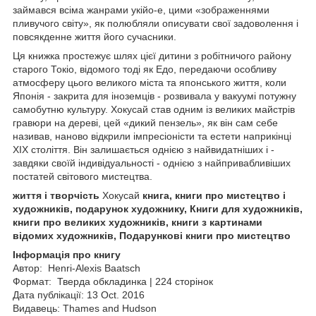
займався всіма жанрами укійо-е, цими «зображеннями
пливучого світу», як полюбляли описувати свої задоволення і
повсякденне життя його сучасники.
Ця книжка простежує шлях цієї дитини з робітничого району
старого Токіо, відомого тоді як Едо, передаючи особливу
атмосферу цього великого міста та японського життя, коли
Японія - закрита для іноземців - розвивала у вакуумі потужну
самобутню культуру. Хокусай став одним із великих майстрів
гравюри на дереві, цей «дикий пензель», як він сам себе
називав, наново відкрили імпресіоністи та естети наприкінці
XIX століття. Він залишається однією з найвидатніших і -
завдяки своїй індивідуальності - однією з найпривабливіших
постатей світового мистецтва.
життя і творчість
Хокусай
книга, книги про мистецтво і
художників, подарунок художнику, Книги для художників,
книги про великих художників, книги з картинами
відомих художників, Подарункові книги про мистецтво
Інформація про книгу
Автор: Henri-Alexis Baatsch
Формат: Тверда обкладинка | 224 сторінок
Дата публікації: 13 Oct. 2016
Видавець: Thames and Hudson