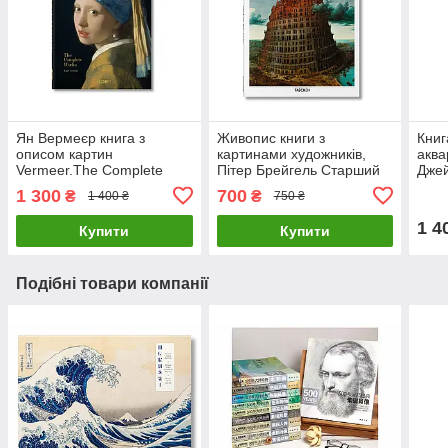
Ян Вермеєр книга з
Живопис книги з
Книг
описом картин
картинами художників,
аква
Vermeer.The Complete
Пітер Брейгель Старший
Джей
Works. Karl Schutz Великі
Bruegel. Rainer & Rose-
in W
1 300
700
₴
₴
1 400 ₴
750 ₴
художники книги про
Marie Hagen, Taschen
худо
живопис
1 4
Купити
Купити
Подібні товари компанії