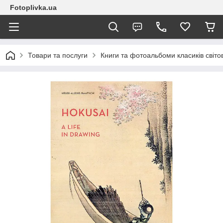
Fotoplivka.ua
Товари та послуги
Книги та фотоальбоми класиків світо