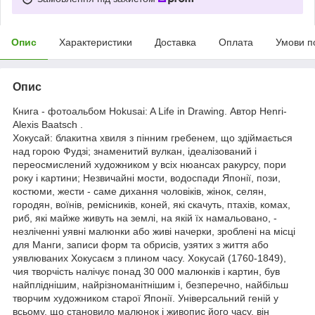
Опис
Характеристики
Доставка
Оплата
Умови п
Опис
Книга - фотоальбом Hokusai: A Life in Drawing. Автор Henri-
Alexis Baatsch .
Хокусай: блакитна хвиля з пінним гребенем, що здіймається
над горою Фудзі; знаменитий вулкан, ідеалізований і
переосмислений художником у всіх нюансах ракурсу, пори
року і картини; Незвичайні мости, водоспади Японії, пози,
костюми, жести - саме дихання чоловіків, жінок, селян,
городян, воїнів, ремісників, коней, які скачуть, птахів, комах,
риб, які майже живуть на землі, на якій їх намальовано, -
незліченні уявні малюнки або живі начерки, зроблені на місці
для Манги, записи форм та обрисів, узятих з життя або
уявлюваних Хокусаєм з плином часу. Хокусай (1760-1849),
чия творчість налічує понад 30 000 малюнків і картин, був
найпліднішим, найрізноманітнішим і, безперечно, найбільш
творчим художником старої Японії. Універсальний геній у
всьому, що становило малюнок і живопис його часу, він