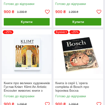
про мистецтво та живопис
живопис книги для
Готово до відправки
Готово до відправки
художників
900
900
₴
₴
1 200 ₴
1 200 ₴
Купити
Купити
–25%
Букініст
–25%
Книги про великих художників
Книга із серії L´opera
Густав Клімт. Klimt An Artistic
completa di Bosch про
Encouter живопис книги з
Ієроніма Босха
історії мистецтва
нідерландського художника
Готово до відправки
Готово до відправки
900
900
₴
₴
1 200 ₴
1 200 ₴