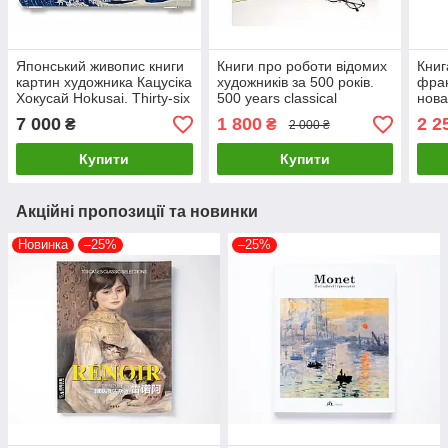
Японський живопис книги
Книги про роботи відомих
Книг
картин художника Кацусіка
художників за 500 років.
фран
Хокусай Hokusai. Thirty-six
500 years classical
нова
Views of Mount
masterpiece Подарункові
Stud
7 000
1 800
2 2
₴
₴
2 000 ₴
Fuji,Taschen
книги про мистецтво
про 
Купити
Купити
Акційні пропозиції та новинки
Новинка
–25%
–25%