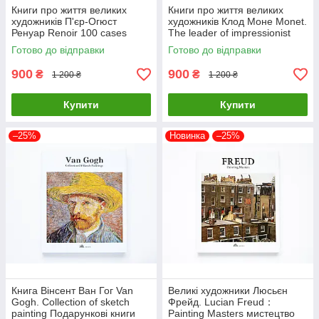
Книги про життя великих
Книги про життя великих
художників П'єр-Огюст
художників Клод Моне Monet.
Ренуар Renoir 100 cases
The leader of impressionist
classic selections Подарункові
Подарункові книги про
Готово до відправки
Готово до відправки
книги про мистецтво
мистецтво
900
900
₴
₴
1 200 ₴
1 200 ₴
Купити
Купити
–25%
Новинка
–25%
Книга Вінсент Ван Гог Van
Великі художники Люсьєн
Gogh. Collection of sketch
Фрейд. Lucian Freud：
painting Подарункові книги
Painting Masters мистецтво