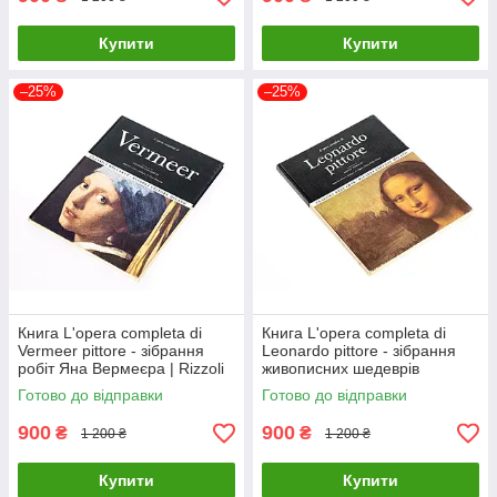
Купити
Купити
–25%
–25%
Книга L'opera completa di
Книга L'opera completa di
Vermeer pittore - зібрання
Leonardo pittore - зібрання
робіт Яна Вермеєра | Rizzoli
живописних шедеврів
Леонардо да Вінчі | Книга
Готово до відправки
Готово до відправки
Rizzoli
900
900
₴
₴
1 200 ₴
1 200 ₴
Купити
Купити