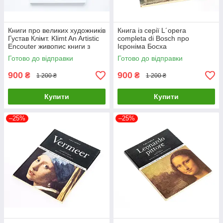
Книги про великих художників
Книга із серії L´opera
Густав Клімт. Klimt An Artistic
completa di Bosch про
Encouter живопис книги з
Ієроніма Босха
історії мистецтва
нідерландського художника
Готово до відправки
Готово до відправки
900
900
₴
₴
1 200 ₴
1 200 ₴
Купити
Купити
–25%
–25%