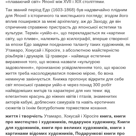
«плаваючий світ» Японії між XVII і XIX століттями.
Так званий період Едо (1603-1868) був надзвичайно плідним
для Японії з історичного та мистецького погляду; згодом його
вплив поширився за межі архіпелагу, аж до Заходу, де він
спричинив справжню пристрасть до японської естетики та
культури. Термін «укійо-е», що перекладається як «картини
світу, що пливе», належить до ксилографії, вперше створеної
за епохи Едо завдяки поєднанню таланту таких художників, як
Утамаро, Хокусай і Хіросіге, з абсолютною майстерністю
різьбярів і друкарів. Ці гравюри - найвище естетичне
вираження того, що можна назвати «культурою
задоволення», пронизаною усвідомленням того, що красою
життя треба насолоджуватися повною мірою, бо вона
неминуче закінчується. Книжка пропонує відкрити для себе
світ японської гравюри укійо-е через понад 300 робіт
найвідоміших митців та характерні для них теми: від
елегантних красунь до ніжних квітів і птахів, знаменитих
акторів кабукі, доблесних самураїв та навіть еротичних
сюжетів із їхнім безтурботним торжеством кохання.
життя і творчість
Утамаро, Хокусай і Хіросіге
книга, книги
про мистецтво і художників, подарунок художнику, Книги
для художників, книги про великих художників, книги з
картинами відомих художників, Подарункові книги про