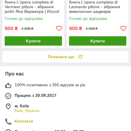
Книга L'opera completa di
Книга L'opera completa di
Vermeer pittore - зібрання
Leonardo pittore - зібрання
робіт Яна Вермеєра | Rizzoli
живописних шедеврів
Леонардо да Вінчі | Книга
Готово до відправки
Готово до відправки
Rizzoli
900
900
₴
₴
1 200 ₴
1 200 ₴
Купити
Купити
Показати ще
Про нас
100% позитивних з 350 відгуків за рік
Працює з 20.09.2017
м. Київ
Київ, Україна
Контакти