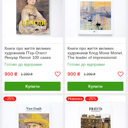
Книги про життя великих
Книги про життя великих
художників П'єр-Огюст
художників Клод Моне Monet.
Ренуар Renoir 100 cases
The leader of impressionist
classic selections Подарункові
Подарункові книги про
Готово до відправки
Готово до відправки
книги про мистецтво
мистецтво
900
900
₴
₴
1 200 ₴
1 200 ₴
Купити
Купити
–25%
Новинка
–25%