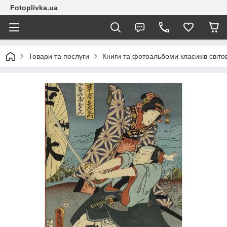
Fotoplivka.ua
Товари та послуги
Книги та фотоальбоми класиків світо