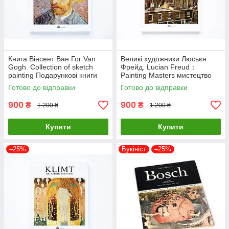
Книга Вінсент Ван Гог Van
Великі художники Люсьєн
Gogh. Collection of sketch
Фрейд. Lucian Freud：
painting Подарункові книги
Painting Masters мистецтво
про мистецтво та живопис
живопис книги для
Готово до відправки
Готово до відправки
художників
900
900
₴
₴
1 200 ₴
1 200 ₴
Купити
Купити
–25%
Букініст
–25%