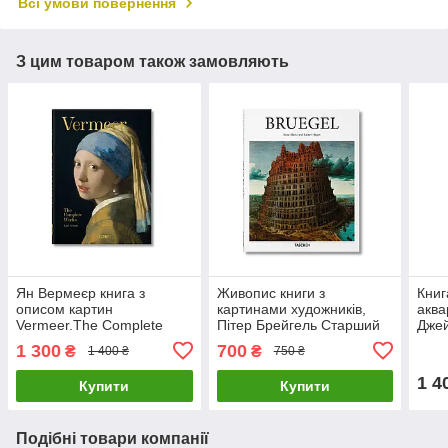
Всі умови повернення
З цим товаром також замовляють
Ян Вермеєр книга з
Живопис книги з
Книг
описом картин
картинами художників,
аква
Vermeer.The Complete
Пітер Брейгель Старший
Джей
Works. Karl Schutz Великі
Bruegel. Rainer & Rose-
in W
1 300
700
₴
₴
1 400 ₴
750 ₴
художники книги про
Marie Hagen, Taschen
худо
живопис
1 4
Купити
Купити
Подібні товари компанії