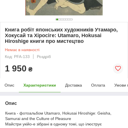
Книга робіт японських художників Утамаро,
Хокусай та Хіросіге: Utamaro, Hokusai
Hiroshige книги про мистецтво
Немає в наявності
Код: PFA-133
Роздріб
1 950
₴
Опис
Характеристики
Доставка
Оплата
Умови 
Опис
Книга - фотоальбом Utamaro, Hokusai Hiroshige: Geisha,
Samurai and the Culture of Pleasure
Майстри укійо-е зібрані в одному томі, що ілюструє