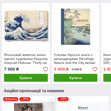
Японський живопис книги
Утагава Хіросіге книга з
Книг
картин художника Кацусіка
репродукціями Hiroshige:
худо
Хокусай Hokusai. Thirty-six
Nature and the City великі
500 
Views of Mount
художники книги про
mast
7 000
3 400
1 8
₴
₴
3 500 ₴
Fuji,Taschen
мистецтво
книг
Купити
Купити
Акційні пропозиції та новинки
Новинка
–25%
–25%