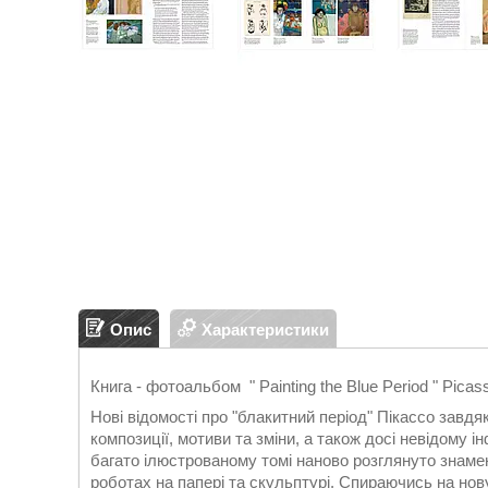
Опис
Характеристики
Книга - фотоальбом " Painting the Blue Period " Picas
Нові відомості про "блакитний період" Пікассо завдяк
композиції, мотиви та зміни, а також досі невідому
багато ілюстрованому томі наново розглянуто знамен
роботах на папері та скульптурі. Спираючись на нов