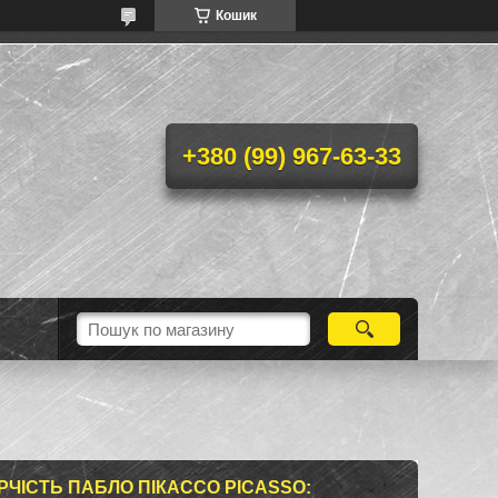
Кошик
+380 (99) 967-63-33
РЧІСТЬ ПАБЛО ПІКАССО PICASSO: