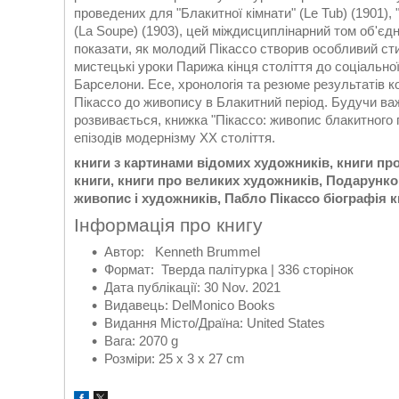
проведених для "Блакитної кімнати" (Le Tub) (1901), 
(La Soupe) (1903), цей міждисциплінарний том об'єд
показати, як молодий Пікассо створив особливий ст
мистецькі уроки Парижа кінця століття до соціальної
Барселони. Есе, хронологія та резюме результатів к
Пікассо до живопису в Блакитний період. Будучи важ
розвивається, книжка "Пікассо: живопис блакитного
епізодів модернізму XX століття.
книги з картинами відомих художників, книги пр
книги, книги про великих художників, Подарунко
живопис і художників, Пабло Пікассо
біографія к
Інформація про книгу
Автор: Kenneth Brummel
Формат: Тверда палітурка | 336 сторінок
Дата публікації: 30 Nov. 2021
Видавець: DelMonico Books
Видання Місто/Драїна: United States
Вага: 2070 g
Розміри: 25 x 3 x 27 cm