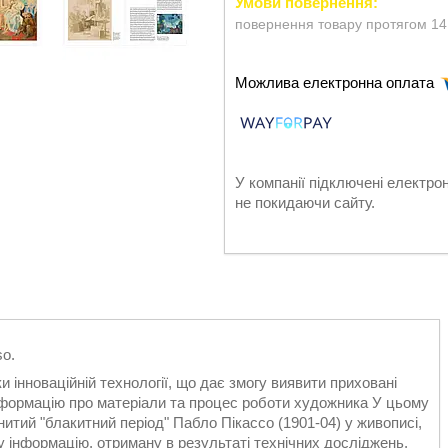
повернення товару протягом 14
У компанії підключені електро
не покидаючи сайту.
so.
и інноваційній технології, що дає змогу виявити приховані
 інформацію про матеріали та процес роботи художника У цьому
итий "блакитний період" Пабло Пікассо (1901-04) у живописі,
у інформацію, отриману в результаті технічних досліджень,