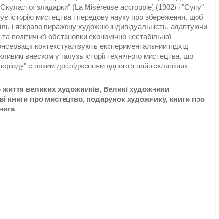
"Скуластої злидарки" (La Miséreuse accroupie) (1902) і "Супу"
нує історію мистецтва і передову науку про збереження, щоб
иль і яскраво виражену художню індивідуальність, адаптуючи
 та політичної обстановки економічно нестабільної
онсервації контекстуалізують експериментальний підхід
ливим внеском у галузь історії технічного мистецтва, що
 періоду" є новим дослідженням одного з найважливіших
о життя великих художників, Великі художники
ві книги про мистецтво, подарунок художнику, книги про
нига