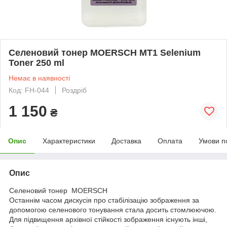
Селеновий тонер MOERSCH MT1 Selenium
Toner 250 ml
Немає в наявності
Код: FH-044
Роздріб
1 150
₴
Опис
Характеристики
Доставка
Оплата
Умови п
Опис
Селеновий тонер MOERSCH
Останнім часом дискусія про стабілізацію зображення за
допомогою селенового тонування стала досить стомлюючою.
Для підвищення архівної стійкості зображення існують інші,