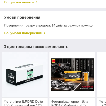
Всі умови оплати
Умови повернення
Повернення товару впродовж 14 днів за рахунок покупця
Всі умови повернення
З цим товаром також замовляють
Фотоплівка ILFORD Delta
Фотоплівка чорно - біла
Фото
400 Professional тип 120
KODAK Professional T-
ILFO