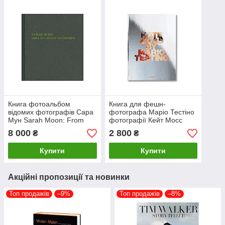
Книга фотоальбом
Книга для фешн-
відомих фотографів Сара
фотографа Маріо Тестіно
Мун Sarah Moon: From
фотографії Кейт Мосс
One Season to Another
Mario Testino. Kate Moss
8 000
2 800
₴
₴
(Signed) з афтографом
by Mario Testino
Купити
Купити
Акційні пропозиції та новинки
Топ продажів
–9%
Топ продажів
–8%