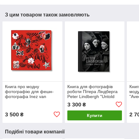
З цим товаром також замовляють
Книга про модну
Книга для фотографів
Книг
фотографію для фешн-
роботи Пітера Ліндберга
моду
фотографа Inez van
Peter Lindbergh "Untold
"Ave
Lamsweerde,Vinoodh
Stories" книги про
Найк
3 300
₴
Matadin "Pretty Much
портретну фотографію
книг
Everything" Б/У
Аве
3 500
2 7
₴
Купити
Подібні товари компанії