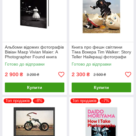
Альбоми відомих фотографів
Книга про фешн світлини
Вівіан Маєр Vivian Maier: A
Тіма Вокера Tim Walker: Story
Photographer Found книга
Teller Найкращі фотографи
про мистецтво фотографії
світу книги для фотографів
Готово до відправки
Готово до відправки
2 900
2 300
₴
₴
3 200 ₴
2 500 ₴
Купити
Купити
Топ продажів
–8%
Топ продажів
–7%