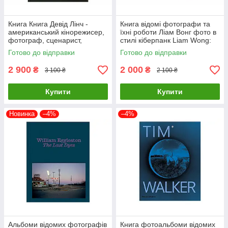
Книга Книга Девід Лінч -
Книга відомі фотографи та
американський кінорежисер,
їхні роботи Ліам Вонг фото в
фотограф, сценарист,
стилі кіберпанк Liam Wong:
художник, актор. David Lynch.
TOKYOO (М'яка палітурка)
Готово до відправки
Готово до відправки
Digital Nudes
2 900
2 000
₴
₴
3 100 ₴
2 100 ₴
Купити
Купити
Новинка
–4%
–4%
Альбоми відомих фотографів
Книга фотоальбоми відомих