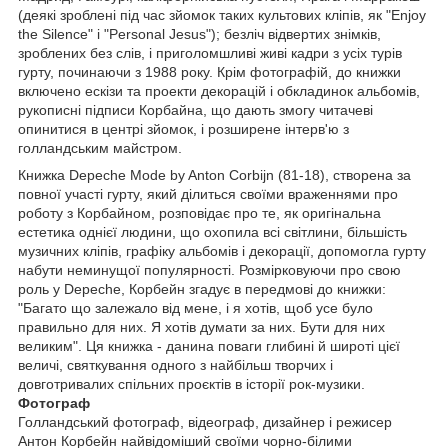
(деякі зроблені під час зйомок таких культових кліпів, як "Enjoy
the Silence" і "Personal Jesus"); безліч відвертих знімків,
зроблених без слів, і приголомшливі живі кадри з усіх турів
гурту, починаючи з 1988 року. Крім фотографій, до книжки
включено ескізи та проекти декорацій і обкладинок альбомів,
рукописні підписи Корбайна, що дають змогу читачеві
опинитися в центрі зйомок, і розширене інтерв'ю з
голландським майстром.
Книжка Depeche Mode by Anton Corbijn (81-18), створена за
повної участі гурту, який ділиться своїми враженнями про
роботу з Корбайном, розповідає про те, як оригінальна
естетика однієї людини, що охопила всі світлини, більшість
музичних кліпів, графіку альбомів і декорації, допомогла гурту
набути неминущої популярності. Розмірковуючи про свою
роль у Depeche, Корбейн згадує в передмові до книжки:
"Багато що залежало від мене, і я хотів, щоб усе було
правильно для них. Я хотів думати за них. Бути для них
великим". Ця книжка - данина поваги глибині й широті цієї
величі, святкування одного з найбільш творчих і
довготривалих спільних проєктів в історії рок-музики.
Фотограф
Голландський фотограф, відеограф, дизайнер і режисер
Антон Корбейн найвідоміший своїми чорно-білими