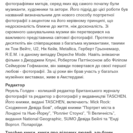
фотографіями митців, серед яких від самого початку були
музиканти, художники та актори. Його підхід до цієї роботи був
названий визначальним для нового способу портретної
фотографії з акцентом на його керівному принципі, що
недосконалість ближче до життя, ніж досконалість. Зі
скромного шанувальника музики він перетворився на
важливого представника світової фотографії. Протягом
десятиліть він співпрацював з багатьма музикантами, такими
як Том Вейтс, U2, Нік Кейв, Metallica, Герберт Грьонемаєр,
R.E.M. і в даному випадку Depeche Mode. Навіть знімаючи
фільми з Джорджем Клуні, Робертом Паттінсоном або Філіпом
Сеймуром Гофманом, він завжди повертався до своєї першої
любові - фотографії. За ці роки він брав участь у багатьох
музейних виставках, живе в Амстердамі.
Редактор
Реуель Голден - колишній редактор Британського журналу
фотографії та редактор з фотографії у видавництві TASCHEN.
Його книжки, видані TASCHEN, включають: Mick Rock:
Сходження Девіда Бові", обидві книжки "Портрет міста в
Лондоні та Нью-Йорку", "Роллінг Стоунз", "Її Величність",
видання National Geographic, SUMO Девіда Бейлі та "Енді
Воргол. Полароїди.
Taschen книги, книги про відомих людей, альбоми