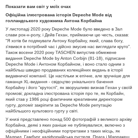
Показати вам світ у моїх очах
Офіційна ілюстрована історія Depeche Mode від
голландського художника Антона Корбайна
У листопаді 2020 року Depeche Mode було введено в Зал
слави рок-н-ролу, і Дейв Гехан, приймаючи цю честь, сказав:
"Я хотів би подякувати Антону Корбайну, який, слава богу,
з'явився в потрібний час і дійсно змусив нас виглядати круто".
Також восени 2020 року TASCHEN випустив обмежене
видання Depeche Mode by Anton Corbijn (81-18), підписане
Depeche Mode і Антоном Корбайном, і воно стало одним з
найбільш швидко продаваних колекційних видань в історії
видавничої компанії. Це настільки ж епічне, але зручніше для
гаманця XL-видання - свідоцтво унікального бачення
Корбайну і його "крутості", як зворушливо визнав Гехан у своїй
промові; докладна ілюстрована історія про те, як Корбайн,
який став у 1986 році фактичним креативним директором
гурту, допоміг закріпити за Depeche Mode репутацію
найбільшого культового гурту у світі.
У книзі представлено понад 500 фотографій з великого архіву
Корбайна, деякі з яких раніше не публікувалися, включно з
офіційними і неофіційними портретами з таких місць, як
Мадрид, Гамбург, каліфорнійська пустеля, Прага і Марракеш