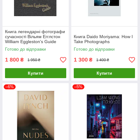
Книга легендарні фотографи
сучасності Вільям Егглстон
Книга Daido Moriyama: How I
William Eggleston's Guide
Take Photographs
книги з фотографії
Готово до відправки
Готово до відправки
1 800
1 300
₴
₴
1 950 ₴
1 400 ₴
Купити
Купити
–6%
–5%