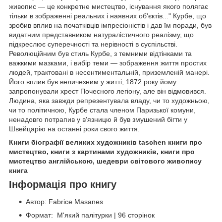
живопис — це конкретне мистецтво, існування якого полягає
тільки в зображенні реальних і наявних об'єктів..." Курбе, що
зробив вплив на початківців імпресіоністів і дав їм поради, був
видатним представником натуралістичного реалізму, що
підкреслює суперечності та нерівності в суспільстві.
Революційним був стиль Курбе, з темними відтінками та
важкими мазками, і вибір теми — зображення життя простих
людей, трактовані в несентиментальній, приземленій манері.
Його вплив був величезним у житті; 1872 року йому
запропонували хрест Почесного легіону, але він відмовився.
Людина, яка завжди репрезентувала владу, чи то художньою,
чи то політичною, Курбе стала членом Паризької комуни,
ненадовго потрапив у в'язницю й був змушений бігти у
Швейцарію на останні роки свого життя.
Книги біографії великих художників taschen книги про
мистецтво, книги з картинами художників, книги про
мистецтво англійською, шедеври світового живопису
книга
Інформація про книгу
Автор: Fabrice Masanes
Формат: М'який палітурки | 96 сторінок