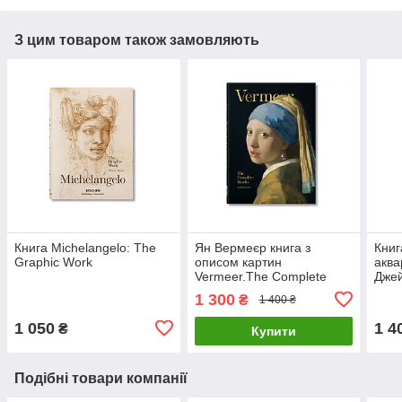
З цим товаром також замовляють
Книга Michelangelo: The
Ян Вермеєр книга з
Книг
Graphic Work
описом картин
аква
Vermeer.The Complete
Джей
Works. Karl Schutz Великі
in W
1 300
₴
1 400 ₴
художники книги про
худо
живопис
1 050
1 4
₴
Купити
Подібні товари компанії