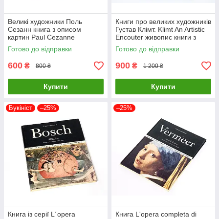
Великі художники Поль
Книги про великих художників
Сезанн книга з описом
Густав Клімт. Klimt An Artistic
картин Paul Cezanne
Encouter живопис книги з
Masterpieces of Art. Dr Julian
історії мистецтва
Готово до відправки
Готово до відправки
Beecroft
600
900
₴
₴
800 ₴
1 200 ₴
Купити
Купити
Букініст
–25%
–25%
Книга із серії L´opera
Книга L'opera completa di