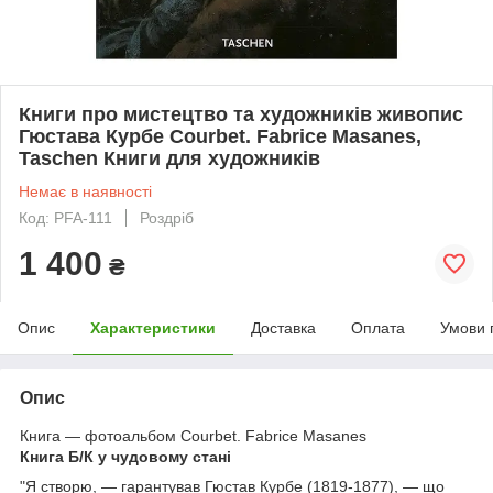
Книги про мистецтво та художників живопис
Гюстава Курбе Courbet. Fabrice Masanes,
Taschen Книги для художників
Немає в наявності
Код: PFA-111
Роздріб
1 400
₴
Опис
Характеристики
Доставка
Оплата
Умови 
Опис
Книга — фотоальбом Courbet. Fabrice Masanes
Книга Б/К у чудовому стані
"Я створю, — гарантував Гюстав Курбе (1819-1877), — що