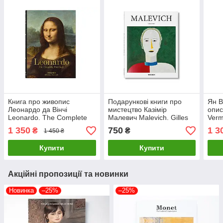
Книга про живопис
Подарункові книги про
Ян В
Леонардо да Вінчі
мистецтво Казімір
опис
Leonardo. The Complete
Малевич Malevich. Gilles
Verm
Paintings. Frank Zoellner
Néret, Taschen Книги для
Work
1 350
750
1 3
₴
₴
1 450 ₴
Великі художники книги
художників про живопис
худо
жив
Купити
Купити
Акційні пропозиції та новинки
Новинка
–25%
–25%