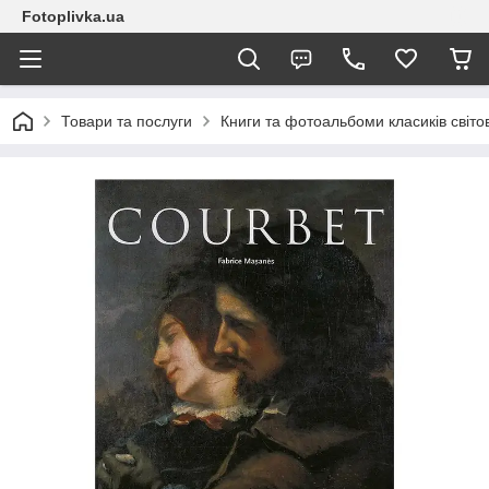
Fotoplivka.ua
Товари та послуги
Книги та фотоальбоми класиків світо