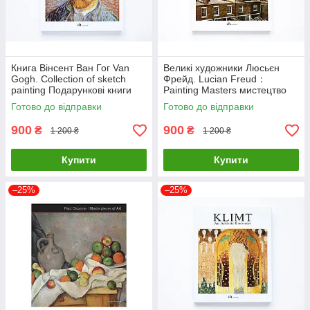
Книга Вінсент Ван Гог Van
Великі художники Люсьєн
Gogh. Collection of sketch
Фрейд. Lucian Freud：
painting Подарункові книги
Painting Masters мистецтво
про мистецтво та живопис
живопис книги для
Готово до відправки
Готово до відправки
художників
900
900
₴
₴
1 200 ₴
1 200 ₴
Купити
Купити
–25%
–25%