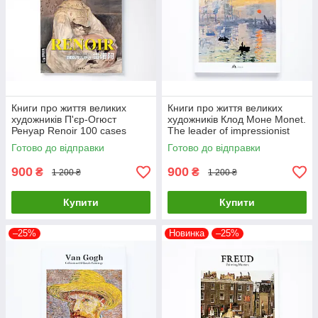
Книги про життя великих
Книги про життя великих
художників П'єр-Огюст
художників Клод Моне Monet.
Ренуар Renoir 100 cases
The leader of impressionist
classic selections Подарункові
Подарункові книги про
Готово до відправки
Готово до відправки
книги про мистецтво
мистецтво
900
900
₴
₴
1 200 ₴
1 200 ₴
Купити
Купити
–25%
Новинка
–25%