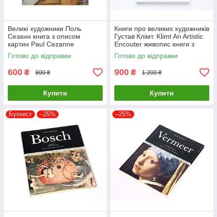
Великі художники Поль
Книги про великих художників
Сезанн книга з описом
Густав Клімт. Klimt An Artistic
картин Paul Cezanne
Encouter живопис книги з
Masterpieces of Art. Dr Julian
історії мистецтва
Готово до відправки
Готово до відправки
Beecroft
600
900
₴
₴
800 ₴
1 200 ₴
Купити
Купити
Букініст
–25%
–25%