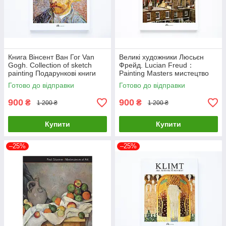
Книга Вінсент Ван Гог Van
Великі художники Люсьєн
Gogh. Collection of sketch
Фрейд. Lucian Freud：
painting Подарункові книги
Painting Masters мистецтво
про мистецтво та живопис
живопис книги для
Готово до відправки
Готово до відправки
художників
900
900
₴
₴
1 200 ₴
1 200 ₴
Купити
Купити
–25%
–25%