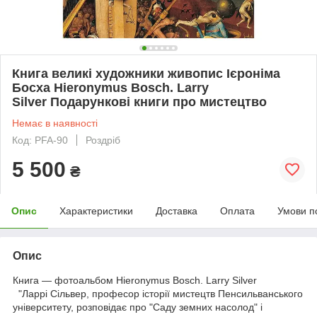
Книга великі художники живопис Ієроніма
Босха Hieronymus Bosch. Larry
Silver Подарункові книги про мистецтво
Немає в наявності
Код: PFA-90
Роздріб
5 500
₴
Опис
Характеристики
Доставка
Оплата
Умови п
Опис
Книга — фотоальбом Hieronymus Bosch. Larry Silver
"Ларрі Сільвер, професор історії мистецтв Пенсильванського
університету, розповідає про "Саду земних насолод" і