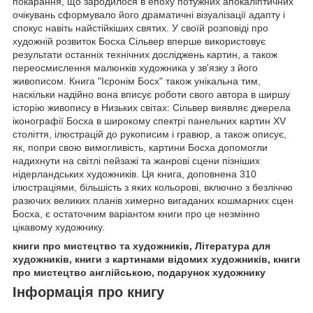
покарання, що зародилося в епоху потужних апокаліптичних
очікувань сформувало його драматичні візуалізації адапту і
спокус навіть найстійкіших святих. У своїй розповіді про
художній розвиток Босха Сільвер вперше використовує
результати останніх технічних досліджень картин, а також
переосмислення малюнків художника у зв'язку з його
живописом. Книга "Ієронім Босх" також унікальна тим,
наскільки надійно вона вписує роботи свого автора в ширшу
історію живопису в Низьких світах: Сільвер виявляє джерела
іконографії Босха в широкому спектрі панельних картин XV
століття, ілюстрацій до рукописим і гравюр, а також описує,
як, попри свою вимогливість, картини Босха допомогли
надихнути на світлі пейзажі та жанрові сцени пізніших
нідерландських художників. Ця книга, доповнена 310
ілюстраціями, більшість з яких кольорові, включно з безліччю
разючих великих планів химерно вигаданих кошмарних сцен
Босха, є остаточним варіантом книги про це незмінно
цікавому художнику.
книги про мистецтво та художників, Література для
художників, книги з картинами відомих художників, книги
про мистецтво англійською, подарунок художнику
Інформація про книгу