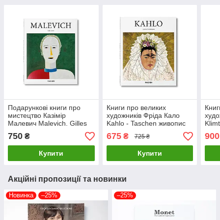
Подарункові книги про
Книги про великих
Книг
мистецтво Казімір
художників Фріда Кало
худо
Малевич Malevich. Gilles
Kahlo - Taschen живопис
Klimt
Néret, Taschen Книги для
книги з історії мистецтва
живо
750
675
900
₴
₴
725 ₴
художників про живопис
мист
Купити
Купити
Акційні пропозиції та новинки
Новинка
–25%
–25%