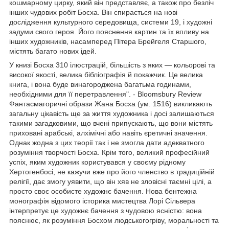
кошмарному цирку, який він представляє, а також про безліч
інших чудових робіт Босха. Він спирається на нові
дослідження культурного середовища, системи 19, і художні
задуми свого героя. Його пояснення картин та їх впливу на
інших художників, насамперед Пітера Брейгеля Старшого,
містять багато нових ідей.
У книзі Босха 310 ілюстрацій, більшість з яких — кольорові та
високої якості, велика бібліографія й покажчик. Це велика
книга, і вона буде винагороджена багатьма годинами,
необхідними для її перетравлення". - Bloomsbury Review
Фантасмагоричні образи Жана Босха (ум. 1516) викликають
загальну цікавість ще за життя художника і досі залишаються
такими загадковими, що вчені припускають, що вони містять
приховані арабські, алхімічні або навіть єретичні значення.
Однак жодна з цих теорії так і не змогла дати адекватного
розуміння творчості Босха. Крім того, великий професійний
успіх, яким художник користувався у своєму рідному
Хертогенбосі, не кажучи вже про його членство в традиційній
релігії, дає змогу уявити, що він xяв не зловісні таємні цілі, а
просто своє особисте художнє бачення. Нова бентежна
монографія відомого історика мистецтва Лорі Сільвера
інтерпретує це художнє бачення з чудовою ясністю: вона
пояснює, як розуміння Босхом людськогогріву, моральності та