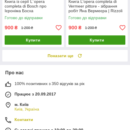
Книга із серії L´opera
Книга L'opera completa di
completa di Bosch про
Vermeer pittore - зібрання
Ієроніма Босха
робіт Яна Вермеєра | Rizzoli
нідерландського художника
Готово до відправки
Готово до відправки
900
900
₴
₴
1 200 ₴
1 200 ₴
Купити
Купити
Показати ще
Про нас
100% позитивних з 350 відгуків за рік
Працює з 20.09.2017
м. Київ
Київ, Україна
Контакти