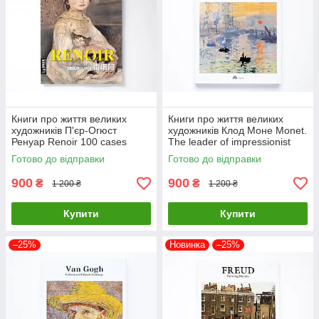
Книги про життя великих
Книги про життя великих
художників П'єр-Огюст
художників Клод Моне Monet.
Ренуар Renoir 100 cases
The leader of impressionist
classic selections Подарункові
Подарункові книги про
Готово до відправки
Готово до відправки
книги про мистецтво
мистецтво
900
900
₴
₴
1 200 ₴
1 200 ₴
Купити
Купити
–25%
Новинка
–25%