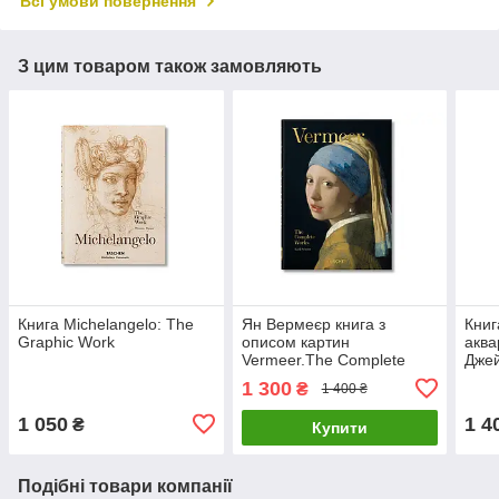
Всі умови повернення
З цим товаром також замовляють
Книга Michelangelo: The
Ян Вермеєр книга з
Книг
Graphic Work
описом картин
аква
Vermeer.The Complete
Джей
Works. Karl Schutz Великі
in W
1 300
₴
1 400 ₴
художники книги про
худо
живопис
1 050
1 4
₴
Купити
Подібні товари компанії