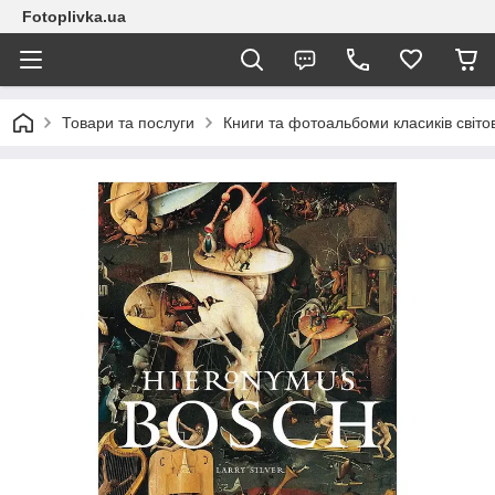
Fotoplivka.ua
Товари та послуги
Книги та фотоальбоми класиків світо