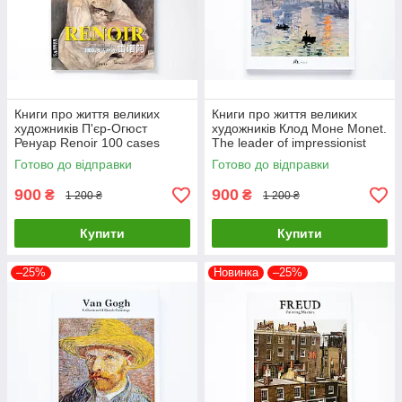
Книги про життя великих
Книги про життя великих
художників П'єр-Огюст
художників Клод Моне Monet.
Ренуар Renoir 100 cases
The leader of impressionist
classic selections Подарункові
Подарункові книги про
Готово до відправки
Готово до відправки
книги про мистецтво
мистецтво
900
900
₴
₴
1 200 ₴
1 200 ₴
Купити
Купити
–25%
Новинка
–25%