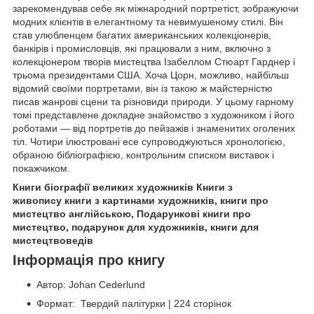
зарекомендував себе як міжнародний портретіст, зображуючи
модних клієнтів в елегантному та невимушеному стилі. Він
став улюбленцем багатих американських колекціонерів,
банкірів і промисловців, які працювали з ним, включно з
колекціонером творів мистецтва Ізабеллом Стюарт Гарднер і
трьома президентами США. Хоча Цорн, можливо, найбільш
відомий своїми портретами, він із такою ж майстерністю
писав жанрові сцени та різновиди природи. У цьому гарному
томі представлене докладне знайомство з художником і його
роботами — від портретів до пейзажів і знаменитих оголених
тіл. Чотири ілюстровані есе супроводжуються хронологією,
обраною бібліографією, контрольним списком виставок і
покажчиком.
Книги біографії великих художників Книги з
живопису книги з картинами художників, книги про
мистецтво англійською, Подарункові книги про
мистецтво, подарунок для художників, книги для
мистецтвоведів
Інформація про книгу
Автор: Johan Cederlund
Формат: Твердий палітурки | 224 сторінок