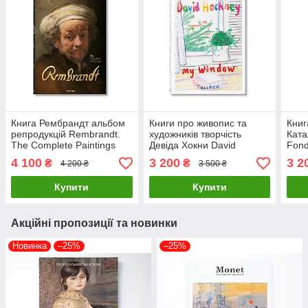
Книга Рембрандт альбом
Книги про живопис та
Книг
репродукцій Rembrandt.
художників творчість
Ката
The Complete Paintings
Девіда Хокни David
Fond
XL. Rudie van Leeuwen
Hockney. My Window Книги
4 100
3 200
3 2
₴
₴
4 200 ₴
3 500 ₴
книга о художниках
для художників
Купити
Купити
Акційні пропозиції та новинки
Новинка
–25%
–25%