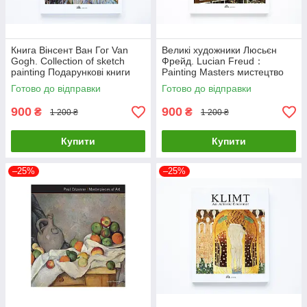
Книга Вінсент Ван Гог Van
Великі художники Люсьєн
Gogh. Collection of sketch
Фрейд. Lucian Freud：
painting Подарункові книги
Painting Masters мистецтво
про мистецтво та живопис
живопис книги для
Готово до відправки
Готово до відправки
художників
900
900
₴
₴
1 200 ₴
1 200 ₴
Купити
Купити
–25%
–25%