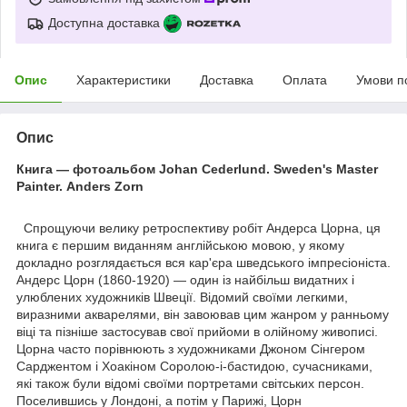
Доступна доставка
Опис
Характеристики
Доставка
Оплата
Умови п
Опис
Книга — фотоальбом Johan Cederlund. Sweden's Master
Painter. Anders Zorn
Спрощуючи велику ретроспективу робіт Андерса Цорна, ця
книга є першим виданням англійською мовою, у якому
докладно розглядається вся кар'єра шведського імпресіоніста.
Андерс Цорн (1860-1920) — один із найбільш видатних і
улюблених художників Швеції. Відомий своїми легкими,
виразними акварелями, він завоював цим жанром у ранньому
віці та пізніше застосував свої прийоми в олійному живописі.
Цорна часто порівнюють з художниками Джоном Сінгером
Сарджентом і Хоакіном Соролою-і-бастидою, сучасниками,
які також були відомі своїми портретами світських персон.
Поселившись у Лондоні, а потім у Парижі, Цорн