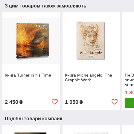
З цим товаром також замовляють
Книга Turner in his Time
Книга Michelangelo: The
Ян В
Graphic Work
опис
Verm
Work
1 3
худо
жив
2 450
1 050
₴
₴
Подібні товари компанії