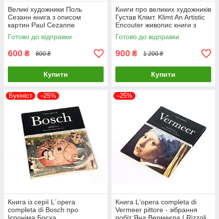
Великі художники Поль
Книги про великих художників
Сезанн книга з описом
Густав Клімт. Klimt An Artistic
картин Paul Cezanne
Encouter живопис книги з
Masterpieces of Art. Dr Julian
історії мистецтва
Готово до відправки
Готово до відправки
Beecroft
600
900
₴
₴
800 ₴
1 200 ₴
Купити
Купити
Букініст
–25%
–25%
Книга із серії L´opera
Книга L'opera completa di
completa di Bosch про
Vermeer pittore - зібрання
Ієроніма Босха
робіт Яна Вермеєра | Rizzoli