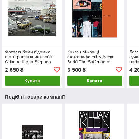
Фотоальбоми відомих
Книга найкращі
Леге
фотографів книга робіт
фотографи світу Алекс
суча
Стівена Шора Stephen
Вебб The Suffering of
робо
Shore "Uncommon Places
Light: Thirty Years of
Stev
2 650
3 500
4 2
₴
₴
The Complete Works"
Photographs by Alex Webb
Phot
Купити
Купити
Подібні товари компанії