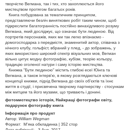
творчістю Вегмана, так і тих, хто захоплюється його
мистецтвом протягом багатьох років.
Книга побудована за тематичним принципом,
представляючи безліч виняткових робіт таким чином, щоб
підкреслити багатогранність постійно винахідливого розуму
Вегмана, який досліджує, що означає бути людиною. Від
портретів персонажів, яких ми так легко впізнаємо -
домогосподарка з передмістя, знаменитий актор, співачка з
нічного клубу, гольфіст, вбраний у плед, - до зображень, у
яких використано широкий спектр візуальних мов, Вегман
вільно цитує модну фотографію, кубізм, теорію кольору,
традицію оголеної натури і саму історію мистецтва.
Книжка "Бути людиною" містить глибокі есеї Юінга та
Вегмана, а також інтерв'ю, в якому розглядаються ключові
концепції книжки, підхід Вегмана до своїх об'єктів та їхнє
життя в студії, і присвячена творчому партнерству - стосункам
між митцем та його музами, що тривають і донині.
фотомистецтво історія, Найкращі фотографи світу,
подарунок фотографу книга
Інформація про продукт
Автор:
William Wegman
Формат: М'яка обкладинка | 352 стор
Дата публікації: 3 Aug. 2017