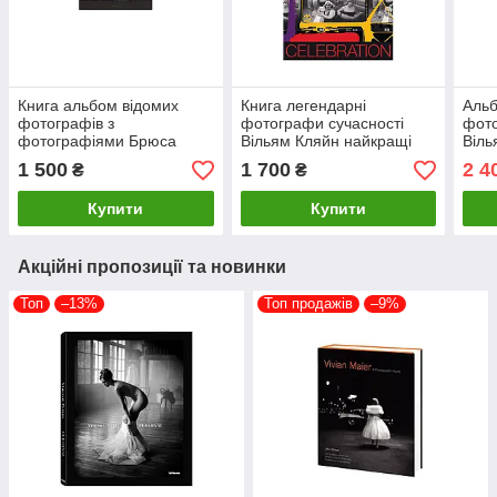
Книга альбом відомих
Книга легендарні
Альб
фотографів з
фотографи сучасності
фото
фотографіями Брюса
Вільям Кляйн найкращі
Віль
Девідсона Bruce Davidson
фотографії William Klein:
Eggl
1 500
1 700
2 4
₴
₴
"Central Park" Б/У
Celebration
книг
Купити
Купити
Акційні пропозиції та новинки
Топ
–13%
Топ продажів
–9%