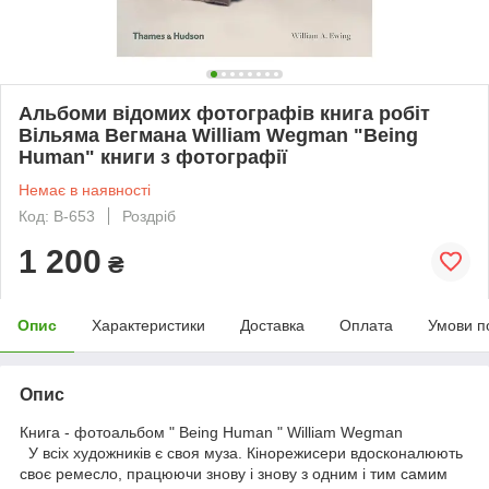
Альбоми відомих фотографів книга робіт
Вільяма Вегмана William Wegman "Being
Human" книги з фотографії
Немає в наявності
Код: B-653
Роздріб
1 200
₴
Опис
Характеристики
Доставка
Оплата
Умови п
Опис
Книга - фотоальбом " Being Human " William Wegman
У всіх художників є своя муза. Кінорежисери вдосконалюють
своє ремесло, працюючи знову і знову з одним і тим самим