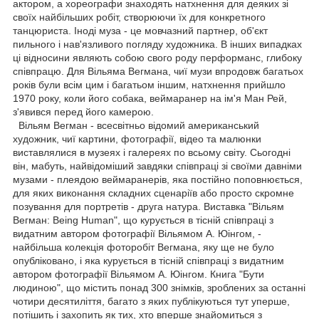
актором, а хореографи знаходять натхнення для деяких зі
своїх найбільших робіт, створюючи їх для конкретного
танцюриста. Іноді муза - це мовчазний партнер, об'єкт
пильного і нав'язливого погляду художника. В інших випадках
ці відносини являють собою свого роду перформанс, глибоку
співпрацю. Для Вільяма Вегмана, чиї музи впродовж багатьох
років були всім цим і багатьом іншим, натхнення прийшло
1970 року, коли його собака, веймаранер на ім'я Ман Рей,
з'явився перед його камерою.
Вільям Вегман - всесвітньо відомий американський
художник, чиї картини, фотографії, відео та малюнки
виставлялися в музеях і галереях по всьому світу. Сьогодні
він, мабуть, найвідоміший завдяки співпраці зі своїми давніми
музами - плеядою веймаранерів, яка постійно поповнюється,
для яких виконання складних сценаріїв або просто скромне
позування для портретів - друга натура. Виставка "Вільям
Вегман: Being Human", що курується в тісній співпраці з
видатним автором фотографії Вільямом А. Юінгом, -
найбільша колекція фоторобіт Вегмана, яку ще не було
опубліковано, і яка курується в тісній співпраці з видатним
автором фотографії Вільямом А. Юінгом. Книга "Бути
людиною", що містить понад 300 знімків, зроблених за останні
чотири десятиліття, багато з яких публікуються тут уперше,
потішить і захопить як тих, хто вперше знайомиться з