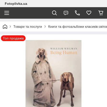
Fotoplivka.ua
Товари та послуги
Книги та фотоальбоми класиків світо
Топ продажів