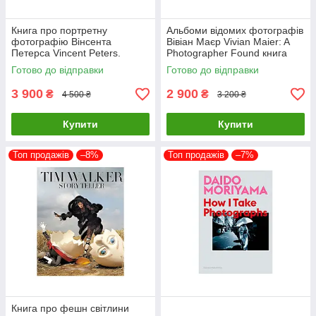
Книга про портретну
Альбоми відомих фотографів
фотографію Вінсента
Вівіан Маєр Vivian Maier: A
Петерса Vincent Peters.
Photographer Found книга
Personal Фотоальбоми
про мистецтво фотографії
Готово до відправки
Готово до відправки
відомих фотографів
3 900
2 900
₴
₴
4 500 ₴
3 200 ₴
Купити
Купити
Топ продажів
–8%
Топ продажів
–7%
Книга про фешн світлини