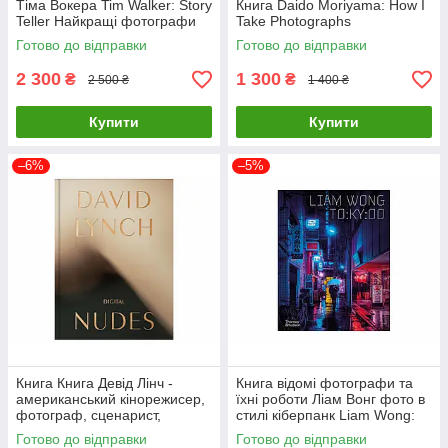
Тіма Вокера Tim Walker: Story
Книга Daido Moriyama: How I
Teller Найкращі фотографи
Take Photographs
світу книги для фотографів
Готово до відправки
Готово до відправки
2 300
1 300
₴
₴
2 500 ₴
1 400 ₴
Купити
Купити
–6%
–5%
Книга Книга Девід Лінч -
Книга відомі фотографи та
американський кінорежисер,
їхні роботи Ліам Вонг фото в
фотограф, сценарист,
стилі кіберпанк Liam Wong:
художник, актор. David Lynch.
TOKYOO (М'яка палітурка)
Готово до відправки
Готово до відправки
Digital Nudes