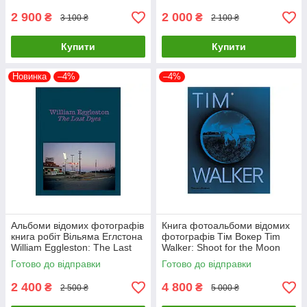
2 900
2 000
₴
₴
3 100 ₴
2 100 ₴
Купити
Купити
Новинка
–4%
–4%
Альбоми відомих фотографів
Книга фотоальбоми відомих
книга робіт Вільяма Еглстона
фотографів Тім Вокер Tim
William Eggleston: The Last
Walker: Shoot for the Moon
Dyes книги про фотографію
книги про фешн світлини
Готово до відправки
Готово до відправки
2 400
4 800
₴
₴
2 500 ₴
5 000 ₴