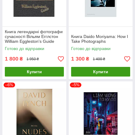
Книга легендарні фотографи
сучасності Вільям Егглстон
Книга Daido Moriyama: How I
William Eggleston's Guide
Take Photographs
книги з фотографії
Готово до відправки
Готово до відправки
1 800
1 300
₴
₴
1 950 ₴
1 400 ₴
Купити
Купити
–6%
–5%