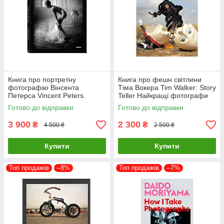
Книга про портретну
Книга про фешн світлини
фотографію Вінсента
Тіма Вокера Tim Walker: Story
Петерса Vincent Peters.
Teller Найкращі фотографи
Personal Фотоальбоми
світу книги для фотографів
Готово до відправки
Готово до відправки
відомих фотографів
3 900
2 300
₴
₴
4 500 ₴
2 500 ₴
Купити
Купити
Топ продажів
–8%
Топ продажів
–7%