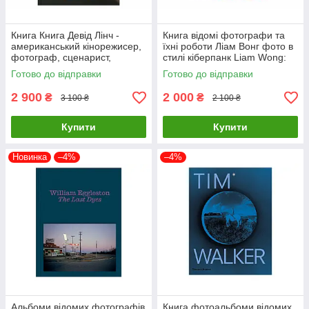
Книга Книга Девід Лінч -
Книга відомі фотографи та
американський кінорежисер,
їхні роботи Ліам Вонг фото в
фотограф, сценарист,
стилі кіберпанк Liam Wong:
художник, актор. David Lynch.
TOKYOO (М'яка палітурка)
Готово до відправки
Готово до відправки
Digital Nudes
2 900
2 000
₴
₴
3 100 ₴
2 100 ₴
Купити
Купити
Новинка
–4%
–4%
Альбоми відомих фотографів
Книга фотоальбоми відомих