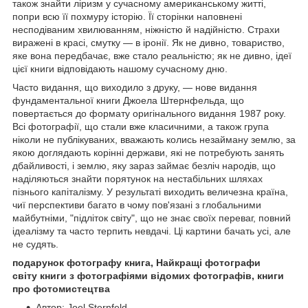
також знайти ліризм у сучасному американському житті,
попри всю її похмуру історію. Її сторінки наповнені
несподіваним хвилюванням, ніжністю й надійністю. Страхи
виражені в красі, смутку — в іронії. Як не дивно, товариство,
яке вона передбачає, вже стало реальністю; як не дивно, ідеї
цієї книги відповідають нашому сучасному дню.
Часто видання, що виходило з друку, — нове видання
фундаментальної книги Джоела Штернфельда, що
повертається до формату оригінального видання 1987 року.
Всі фотографії, що стали вже класичними, а також група
ніколи не публікуваних, вважають колись незайману землю, за
якою доглядають корінні держави, які не потребують занять
дбайливості, і землю, яку зараз займає безліч народів, що
наділяються знайти порятунок на нестабільних шляхах
пізнього капіталізму. У результаті виходить величезна країна,
чиї перспективи багато в чому пов'язані з глобальними
майбутніми, "підліток світу", що не знає своїх переваг, повний
ідеалізму та часто терпить невдачі. Ці картини бачать усі, але
не судять.
подарунок фотографу книга, Найкращі фотографи
світу книги з фотографіями відомих фотографів, книги
про фотомистецтва
Автор: Joel Sternfeld