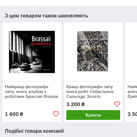
З цим товаром також замовляють
Найкращі фотографи
Кращі фотографи світу
Найк
світу, книга альбом з
книга робіт Себастьяна
книг
роботами Брассая Brassai
Сальгадо Золото
Ервіт
in America, 1957 Книга для
Sebastiao Salgado. Gold
фото
3 200
₴
фотографів
книги для фотографів
фот
1 600
3 5
₴
Купити
Подібні товари компанії