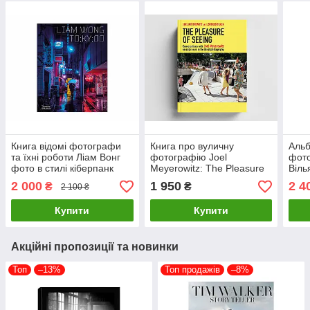
Книга відомі фотографи
Книга про вуличну
Альб
та їхні роботи Ліам Вонг
фотографію Joel
фото
фото в стилі кіберпанк
Meyerowitz: The Pleasure
Віль
Liam Wong: TOKYOO
of Seeing книги з
Eggl
2 000
1 950
2 4
₴
₴
2 100 ₴
(М'яка палітурка)
фотографіями відомих
книг
фотографів
Купити
Купити
Акційні пропозиції та новинки
Топ
–13%
Топ продажів
–8%