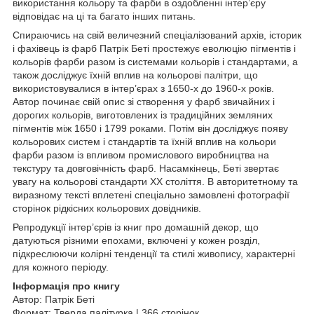
використання кольору та фарби в оздобленні інтер’єру
відповідає на ці та багато інших питань.
Спираючись на свій величезний спеціалізований архів, історик
і фахівець із фарб Патрік Беті простежує еволюцію пігментів і
кольорів фарби разом із системами кольорів і стандартами, а
також досліджує їхній вплив на кольорові палітри, що
використовувалися в інтер’єрах з 1650-х до 1960-х років.
Автор починає свій опис зі створення у фарб звичайних і
дорогих кольорів, виготовлених із традиційних земляних
пігментів між 1650 і 1799 роками. Потім він досліджує появу
кольорових систем і стандартів та їхній вплив на кольори
фарби разом із впливом промислового виробництва на
текстуру та довговічність фарб. Насамкінець, Беті звертає
увагу на кольорові стандарти ХХ століття. В авторитетному та
виразному тексті вплетені спеціально замовлені фотографії
сторінок рідкісних кольорових довідників.
Репродукції інтер’єрів із книг про домашній декор, що
датуються різними епохами, включені у кожен розділ,
підкреслюючи колірні тенденції та стилі живопису, характерні
для кожного періоду.
Інформація про книгу
Автор: Патрік Беті
Формат: Тверда палітурка | 366 сторінок