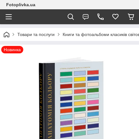
Fotoplivka.ua
Товари та послуги
Книги та фотоальбоми класиків світо
Новинка