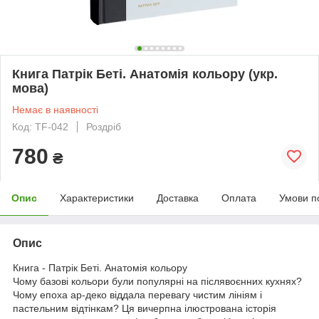
Книга Патрік Беті. Анатомія кольору (укр.
мова)
Немає в наявності
Код: TF-042
Роздріб
780
₴
Опис
Характеристики
Доставка
Оплата
Умови п
Опис
Книга - Патрік Беті. Анатомія кольору
Чому базові кольори були популярні на післявоєнних кухнях?
Чому епоха ар-деко віддала перевагу чистим лініям і
пастельним відтінкам? Ця вичерпна ілюстрована історія