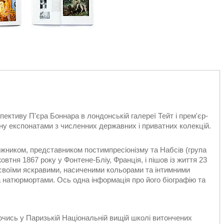
ктиву П'єра Боннара в лондонській галереї Тейт і прем'єр-
у експонатами з численних державних і приватних колекцій.
жником, представником постимпресіонізму та Набсів (група
жовтня 1867 року у Фонтене-Бліу, Франція, і пішов із життя 23
й своїми яскравими, насиченими кольорами та інтимними
 натюрмортами. Ось одна інформація про його біографію та
ючись у Паризькій Національній вищій школі витончених