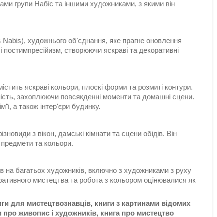
ами групи Набіс та іншими художниками, з якими він
 Nabis), художнього об'єднання, яке прагне оновлення
 і постимпресійизм, створюючи яскраві та декоративні
істить яскраві кольори, плоскі форми та розмиті контури.
ність, захоплюючи повсякденні моменти та домашні сцени.
'ї, а також інтер'єри будинку.
новиди з вікон, дамські кімнати та сцени обідів. Він
а предмети та кольори.
в на багатьох художників, включно з художниками з руху
оративного мистецтва та робота з кольором оцінювалися як
ги для мистецтвознавців, книги з картинами відомих
и про живопис і художників, книга про мистецтво