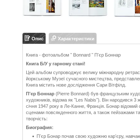
Опис
Характеристики
Книга - фотоальбом " Bonnard " П'єр Боннар
Книга Б/У у гарному стані!
Цей альбом супроводжує велику міжнародну ретраспе
йоркському Музеї сучасного мистецтва, представлен
Книга містить нове дослідження Сари Вітфілд.
П'єр Боннар
(Pierre Bonnard) був французьким худо
художників, відома як "Les Nabis"). Він народився 3 
січня 1947 року в Ле-Канне, Франція. Бонар відоми
сценами повсякденного життя, а також пейзажами та
творчість:
Биография:
П'єр Бонар почав свою художню кар'єру, навча