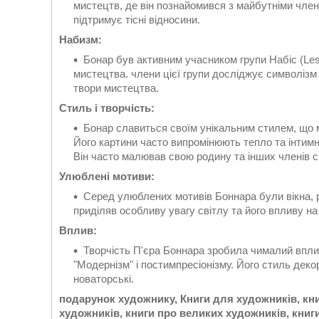
мистецтв, де він познайомився з майбутніми член
підтримує тісні відносини.
Набизм:
Бонар був активним учасником групи Набіс (Les
мистецтва. члени цієї групи досліджує символізм
твори мистецтва.
Стиль і творчість:
Бонар славиться своїм унікальним стилем, що м
Його картини часто випромінюють тепло та інтим
Він часто малював свою родину та інших членів сім
Улюблені мотиви:
Серед улюблених мотивів Боннара були вікна, різ
приділяв особливу увагу світлу та його впливу н
Вплив:
Творчість П'єра Боннара зробила чималий впли
"Модернізм" і постимпресіонізму. Його стиль дек
новаторські.
подарунок художнику, Книги для художників, кни
художників, книги про великих художників, книг