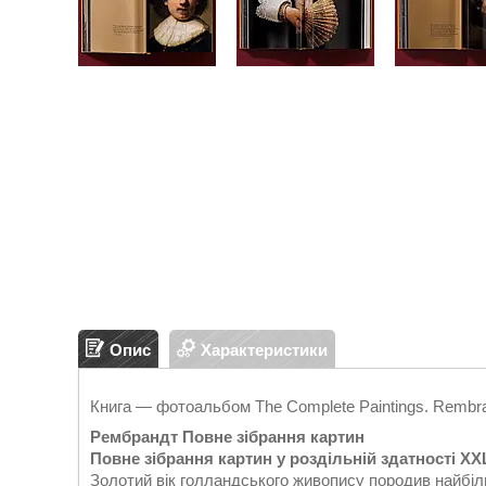
Опис
Характеристики
Книга — фотоальбом The Complete Paintings. Rembr
Рембрандт Повне зібрання картин
Повне зібрання картин у роздільній здатності XX
Золотий вік голландського живопису породив найбіл