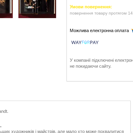
повернення товару протягом 14
У компанії підключені електро
не покидаючи сайту.
andt.
L
ьших художників і майстрів, але мало хто може похвалитися