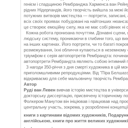
генієм і спадщиною Рембранджа Харменса ван Рейну 
рідних Нідерландів, його творчість вийшла за межі йог
потужних витворів мистецтва — портрети, записані, 
всіх своїх проявах побудовані на найтонших нюанса
це створює емоційну силу, яка не має собі рівних ні 
Кожна робота пронизана почуттям. Дізнавні сцени, як
людську систему, проникаючи в глибини того, що вих
на інших картинах. Його портрети, чи то багаті покр
розмежування, їхні обличчя купаються в неземному с
тріумфом є серія автопортретів Рембрандта: починаюч
автопортрети Рембрандта являють собою інтимний по
З нагоди 350-річчя з дня смерті художника в цій мон
приголомшливими репродукціями. Від "Піра Белшазза
відкриваємо для себе мальовничу творчість Рембран
Автор
Руді ван Левен
вивчав історію мистецтва в універси
докторську диссертацію, присвячену історичному пор
Фолкером Манутом він ініціював і працював над про
центральну участь, зокрема, у розробленні концепції 
книги з картинами відомих художників, Подарунк
англійською, книги про життя великих художникі