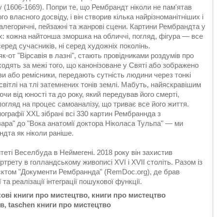
(1606-1669). Попри те, що Рембрандт ніколи не пам'ятав
о власного досвіду, і він створив кілька найрізноманітніших і
алегоричні, пейзажні та жанрові сцени. Картини Рембрандта у
х: кожна найтонша зморшка на обличчі, погляд, фігура — все
серед сучасників, ні серед художніх поколінь.
-от "Вірсавія в лазні", стають провідниками роздумів про
одять за межі того, що канонізоване у Святі або зображено
ови або ремісники, передають сутність людини через тонкі
вітлі на тлі затемнених тонів землі. Мабуть, найяскравішим
и від юності та до року, який передував його смерті,
гляд на процес самоаналізу, що триває все його життя.
ографії XXL зібрані всі 330 картин Рембраннда з
ра" до "Вока анатомії доктора Ніколаса Тульпа" — ми
дта як ніколи раніше.
теті Веселбуда в Неймегені. 2018 року він захистив
трету в голландському живописі XVI і XVII століть. Разом із
єктом "Документи Рембраннда" (RemDoc.org), де брав
та реалізації інтеграції пошукової функції.
ові книги про мистецтво, книги про мистецтво
в, taschen книги про мистецтво