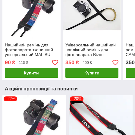
Нашийний ремінь для
Універсальний нашийний
Наши
фотоапарата тканинний
наплічний ремінь для
ремі
універсальний MALIBU
фотоапарата Bizoe
CAM
вінтажний на шию для
текстильний тканинний
для
90
350
350
₴
₴
115 ₴
400 ₴
фотокамери
чорний для фотокамери
текс
Купити
Купити
Акційні пропозиції та новинки
–22%
–20%