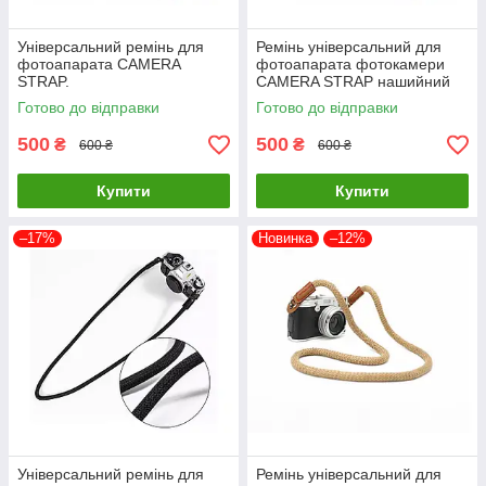
Універсальний ремінь для
Ремінь універсальний для
фотоапарата CAMERA
фотоапарата фотокамери
STRAP.
CAMERA STRAP нашийний
плечовий з тканини червоний
Готово до відправки
Готово до відправки
500
500
₴
₴
600 ₴
600 ₴
Купити
Купити
–17%
Новинка
–12%
Універсальний ремінь для
Ремінь універсальний для