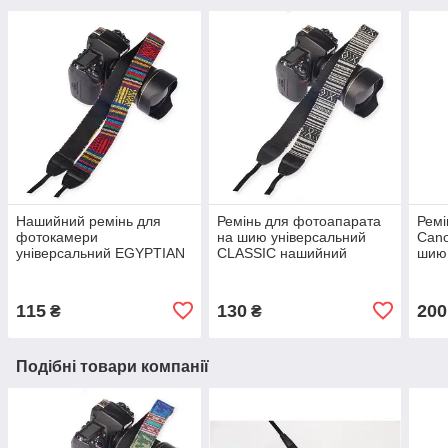
Нашийний ремінь для
Ремінь для фотоапарата
Ремі
фотокамери
на шию універсальний
Cano
універсальний EGYPTIAN
CLASSIC нашийний
шию
ремінець на шию для
текстильний тканинний
унів
фотоапарата тканинний
для фотокамери
ткан
вінтажний
115
130
200
₴
₴
Подібні товари компанії