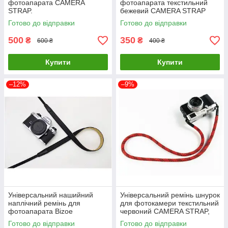
фотоапарата CAMERA
фотоапарата текстильний
STRAP.
бежевий CAMERA STRAP
ремені для фотокамери з
Готово до відправки
Готово до відправки
тканини
500
350
₴
₴
600 ₴
400 ₴
Купити
Купити
–12%
–9%
Універсальний нашийний
Універсальний ремінь шнурок
наплічний ремінь для
для фотокамери текстильний
фотоапарата Bizoe
червоний CAMERA STRAP,
текстильний тканинний
ремені на фотоапарат
Готово до відправки
Готово до відправки
чорний для фотокамери