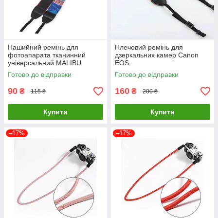
Нашийний ремінь для
Плечовий ремінь для
фотоапарата тканинний
дзеркальних камер Canon
універсальний MALIBU
EOS.
вінтажний на шию для
Готово до відправки
Готово до відправки
фотокамери
90
160
₴
₴
115 ₴
200 ₴
Купити
Купити
–17%
–17%