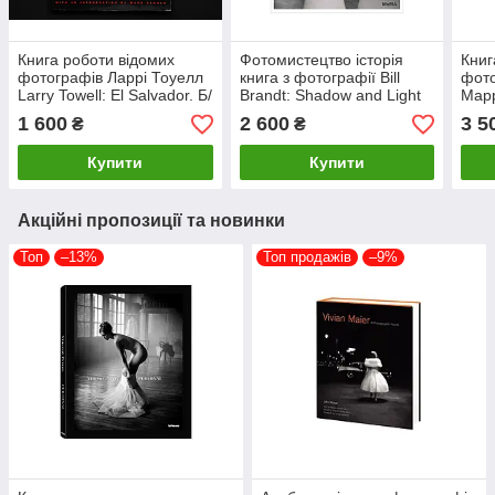
Книга роботи відомих
Фотомистецтво історія
Книг
фотографів Ларрі Тоуелл
книга з фотографії Bill
фото
Larry Towell: El Salvador. Б/
Brandt: Shadow and Light
Mapp
У книги про мистецтво
Найкращі фотографи світу
Phot
1 600
2 600
3 5
₴
₴
фотографії
Білл Брандт
фото
Меп
Купити
Купити
Акційні пропозиції та новинки
Топ
–13%
Топ продажів
–9%