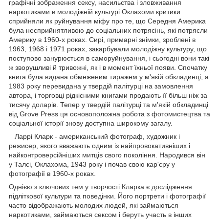
графічні зображення сексу, насильства і зловживання
наркотиками в молодіжній культурі Оклахоми критики
сприйняли як руйнування міфу про те, що Середня Америка
була несприйнятливою до соціальних потрясінь, які потрясли
Америку в 1960-х роках. Сирі, примарні знімки, зроблені в
1963, 1968 і 1971 роках, закарбували молодіжну культуру, що
поступово занурюється в саморуйнування, і сьогодні вони такі
ж зворушливі й тривожні, як і в момент їхньої появи. Спочатку
книга була видана обмеженим тиражем у м'якій обкладинці, а
1983 року перевидана у твердій палітурці на замовлення
автора, і торговці рідкісними книгами продають її більш ніж за
тисячу доларів. Тепер у твердій палітурці та м'якій обкладинці
від Grove Press ця основоположна робота з фотомистецтва та
соціальної історії знову доступна широкому загалу.
Ларрі Кларк - американський фотограф, художник і
режисер, якого вважають одним із найпровокативніших і
найконтроверсійніших митців свого покоління. Народився він
у Талсі, Оклахома, 1943 року і почав свою кар'єру у
фотографії в 1960-х роках.
Однією з ключових тем у творчості Кларка є дослідження
підліткової культури та поведінки. Його портрети і фотографії
часто відображають молодих людей, які займаються
наркотиками, займаються сексом і беруть участь в інших