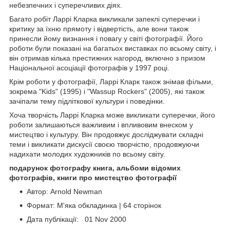
небезпечних і суперечливих діях.
Багато робіт Ларрі Кларка викликали запеклі суперечки і
критику за їхню прямоту і відвертість, але вони також
принесли йому визнання і повагу у світі фотографії. Його
роботи були показані на багатьох виставках по всьому світу, і
він отримав кілька престижних нагород, включно з призом
Національної асоціації фотографів у 1997 році.
Крім роботи у фотографії, Ларрі Кларк також знімав фільми,
зокрема "Kids" (1995) і "Wassup Rockers" (2005), які також
зачіпали тему підліткової культури і поведінки.
Хоча творчість Ларрі Кларка може викликати суперечки, його
роботи залишаються важливим і впливовим внеском у
мистецтво і культуру. Він продовжує досліджувати складні
теми і викликати дискусії своєю творчістю, продовжуючи
надихати молодих художників по всьому світу.
подарунок фотографу книга, альбоми відомих
фотографів, книги про мистецтво фотографії
Автор: Arnold Newman
Формат: М'яка обкладинка | 64 сторінок
Дата публікації: 01 Nov 2000