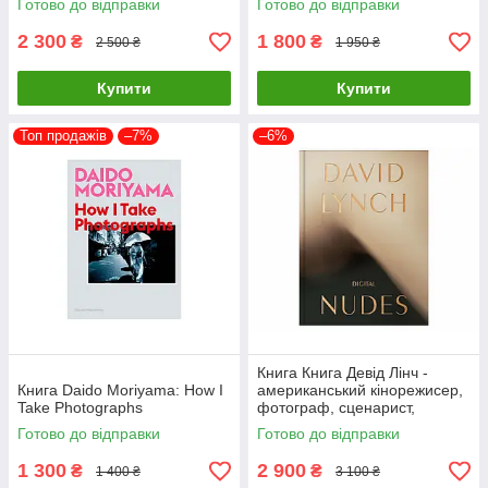
Готово до відправки
Готово до відправки
2 300
1 800
₴
₴
2 500 ₴
1 950 ₴
Купити
Купити
Топ продажів
–7%
–6%
Книга Книга Девід Лінч -
Книга Daido Moriyama: How I
американський кінорежисер,
Take Photographs
фотограф, сценарист,
художник, актор. David Lynch.
Готово до відправки
Готово до відправки
Digital Nudes
1 300
2 900
₴
₴
1 400 ₴
3 100 ₴