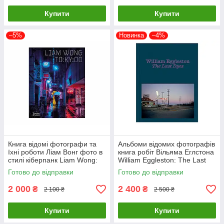
Купити
Купити
–5%
Новинка
–4%
Книга відомі фотографи та
Альбоми відомих фотографів
їхні роботи Ліам Вонг фото в
книга робіт Вільяма Еглстона
стилі кіберпанк Liam Wong:
William Eggleston: The Last
TOKYOO (М'яка палітурка)
Dyes книги про фотографію
Готово до відправки
Готово до відправки
2 000
2 400
₴
₴
2 100 ₴
2 500 ₴
Купити
Купити