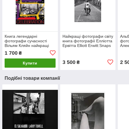
Книга легендарні
Найкращі фотографи світу
Альб
фотографи сучасності
книга фотографії Елліотта
фото
Вільям Кляйн найкращі
Ервітта Elliott Erwitt:Snaps
Алек
фотографії William Klein:
фотомистецтво книги для
the 
1 700
₴
Celebration
фотографа
книг
3 500
2 5
₴
Купити
Подібні товари компанії