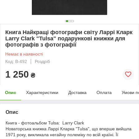
Книга Найкращі фотографи світу Ларрі Кларк
Larry Clark "Tulsa" подарункові книжки для
фотографів з фотографії
Немає в наявності
Код: B-492
Роздріб
1 250
₴
Опис
Характеристики
Доставка
Оплата
Умови п
Опис
Книга - фотоальбом Tulsa: Larry Clark
Новаторська книжка Ларрі Кларка "Tulsa", що вперше вийшла
1971 року, викликала негайну полеміку по всій країні. Її