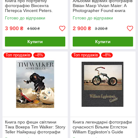
Книга про портретну
Альбоми відомих фотографів
фотографію Вінсента
Вівіан Маєр Vivian Maier: A
Петерса Vincent Peters.
Photographer Found книга
Personal Фотоальбоми
про мистецтво фотографії
Готово до відправки
Готово до відправки
відомих фотографів
3 900
2 900
₴
₴
4 500 ₴
3 200 ₴
Купити
Купити
Топ продажів
–8%
Топ продажів
–8%
Книга про фешн світлини
Книга легендарні фотографи
Тіма Вокера Tim Walker: Story
сучасності Вільям Егглстон
Teller Найкращі фотографи
William Eggleston's Guide
світу книги для фотографів
книги з фотографії