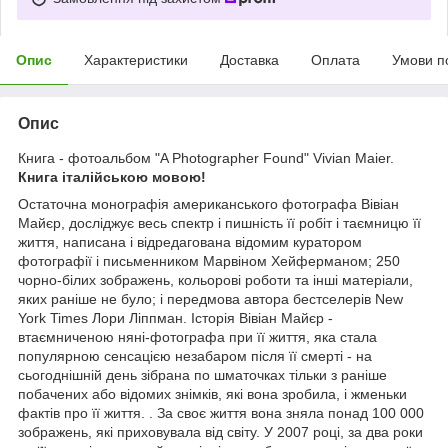
Опис
Характеристики
Доставка
Оплата
Умови п
Опис
Книга - фотоальбом "A Photographer Found" Vivian Maier.
Книга італійською мовою!
Остаточна монографія американського фотографа Вівіан
Майєр, досліджує весь спектр і пишність її робіт і таємницю її
життя, написана і відредагована відомим куратором
фотографії і письменником Марвіном Хейферманом; 250
чорно-білих зображень, кольорові роботи та інші матеріали,
яких раніше не було; і передмова автора бестселерів New
York Times Лори Ліппман. Історія Вівіан Майєр -
втаємниченою няні-фотографа при її життя, яка стала
популярною сенсацією незабаром після її смерті - на
сьогоднішній день зібрана по шматочках тільки з раніше
побачених або відомих знімків, які вона зробила, і жменьки
фактів про її життя. . За своє життя вона зняла понад 100 000
зображень, які приховувала від світу. У 2007 році, за два роки