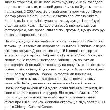
здають старі речі, які їм заважають будинку. А коли господарі
перестають платити, весь цей древній мотлох йде з молотка
на аукціоні. У 2007 році 26-річний агент з нерухомості Джон
Малуф (John Maloof), що пише статтю про історію Чикаго і
його жителів, «наосліп» купив на такому аукціоні коробку зі
старими негативами. До цього він особливо не цікавився
фотографією, але проявивши плівки, зрозумів, що до його рук
потрапив справжній скарб.
На тому ж аукціоні він знайшов та викупив інші коробки з того
ж сховища із тисячами непроявлених плівок. Приблизно через
рік після покупки Джон виявив в одній із ящиків конверт із
ім'ям господині архіву. Набравши в Гуглі ім'я Vivian Maier, він
виявив лише короткий некролог. Зайнявшись пошуками
фотографа, Джон вийшов спочатку на одну сім'ю, з якою жила
Вівіан, потім на іншу. Одна з них передала йому особисті речі
няні – валізу з одягом, коробки з газетними вирізками,
виявленими знімками та її фототехніку, зокрема ту саму
камеру Rolleiflex, на яку вона знімала майже всі сюжети.
Потім Малуф виклав деякі відскановані знімки в Інтернеті, де
вони справили справжній фурор. Він отримав близько 200
пропозицій зробити виставку або зняти документальний
фільм про Вівіан Майєр. Дебютна експозиція відбулася у 2011
році в Chicago Cultural Center.