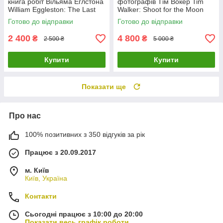
книга робіт Вільяма Еглстона
фотографів Тім Вокер Tim
William Eggleston: The Last
Walker: Shoot for the Moon
Dyes книги про фотографію
книги про фешн світлини
Готово до відправки
Готово до відправки
2 400
4 800
₴
₴
2 500 ₴
5 000 ₴
Купити
Купити
Показати ще
Про нас
100% позитивних з 350 відгуків за рік
Працює з 20.09.2017
м. Київ
Київ, Україна
Контакти
Сьогодні працює з 10:00 до 20:00
Показати весь графік роботи