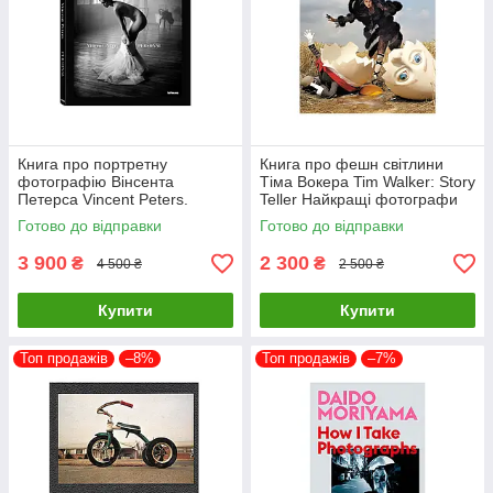
Книга про портретну
Книга про фешн світлини
фотографію Вінсента
Тіма Вокера Tim Walker: Story
Петерса Vincent Peters.
Teller Найкращі фотографи
Personal Фотоальбоми
світу книги для фотографів
Готово до відправки
Готово до відправки
відомих фотографів
3 900
2 300
₴
₴
4 500 ₴
2 500 ₴
Купити
Купити
Топ продажів
–8%
Топ продажів
–7%