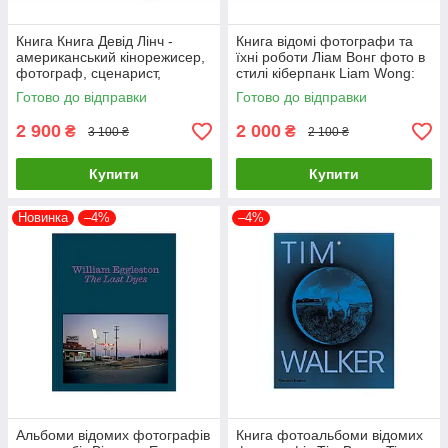
Книга Книга Девід Лінч -
Книга відомі фотографи та
американський кінорежисер,
їхні роботи Ліам Вонг фото в
фотограф, сценарист,
стилі кіберпанк Liam Wong:
художник, актор. David Lynch.
TOKYOO (М'яка палітурка)
Готово до відправки
Готово до відправки
Digital Nudes
2 900
2 000
₴
₴
3 100 ₴
2 100 ₴
Купити
Купити
Новинка
–4%
–4%
Альбоми відомих фотографів
Книга фотоальбоми відомих