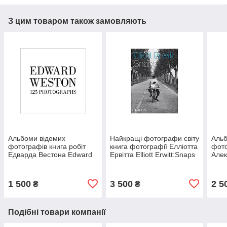
З цим товаром також замовляють
Альбоми відомих
Найкращі фотографи світу
Альб
фотографів книга робіт
книга фотографії Елліотта
фото
Едварда Вестона Edward
Ервітта Elliott Erwitt:Snaps
Алек
Weston: One Hundred
фотомистецтво книги для
the 
Twenty-five Photographs
фотографа
книг
1 500
3 500
2 5
₴
₴
Подібні товари компанії