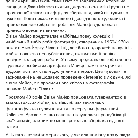
до її смерті, чиказький спеціаліст по збереженню історичної
спадщини Джон Малоф виявив джерело негативів і рулон не
проявленої плівки в шафці для зберігання, який він купив на
аукціоні. Вони показали дивного і досвідченого художника і
приголомшливе зібрання робіт, які Малоф відстоював і
принесло всесвітнє визнання.
Вівіан Майєр представляє найбільш повну колекцію і
найбільший вибір робіт фотографа, створених у 1950-1970-х
роках в Нью-Йорку, Чикаго і під час його подорожей по країні -
майже повністю неопублікованих, включаючи її раніше
невідомі кольорові роботи. У ньому представлені зображення
і уривки з особистих артефактів Майєр, пам'ятних речей і
аудіозаписів, які стали доступними вперше. Цей чудовий те
заснований на нещодавно проведених інтерв'ю з людьми, які
знали Майєр, які пролили нове світло на фотографічні
навички Майєр і її життя.
Протягом 40 років Вівіан Майєр працювала гувернанткою в
американських сім'ях, а у вільний час захоплено
фотографувала вуличне життя на середньоформатний
Rolleiflex. Вражає те, що вона не піклувалася про публікації
своїх знімків, але тим не менш ретельно зберігала відзняті
плівки.
У Чикаго є великі камери схову, у яких за помірну плату люди