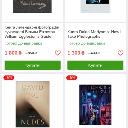
Книга легендарні фотографи
сучасності Вільям Егглстон
Книга Daido Moriyama: How I
William Eggleston's Guide
Take Photographs
книги з фотографії
Готово до відправки
Готово до відправки
1 800
1 300
₴
₴
1 950 ₴
1 400 ₴
Купити
Купити
–6%
–5%