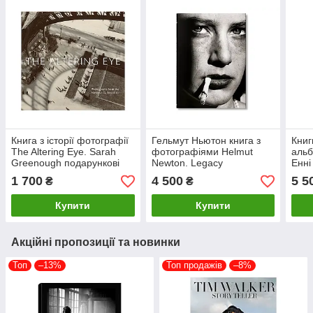
Книга з історії фотографії
Гельмут Ньютон книга з
Книг
The Altering Eye. Sarah
фотографіями Helmut
альб
Greenough подарункові
Newton. Legacy
Енні
книги для фотографів з
подарункові книги для
Leib
1 700
4 500
5 5
₴
₴
ілюстраціями
фотографів з фотографії
пода
фот
Купити
Купити
Акційні пропозиції та новинки
Топ
–13%
Топ продажів
–8%