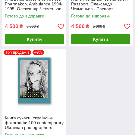
Pharmakon. Ambulance 1994-
Passport. Олександр
1995. Олександр Чекменьов -
Чекменьов - Паспорт
Фармакон / Швидка допомога
Готово до відправки
Готово до відправки
4 500
4 500
₴
₴
5 000 ₴
5 000 ₴
Купити
Купити
Топ продажів
–9%
Книга сучасні Українськи
фотографи 100 contemporary
Ukrainian photographers
Готово до відправки