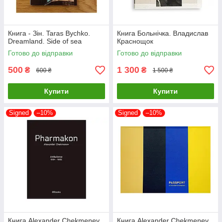
Книга - Зін. Taras Bychko.
Книга Больнічка. Владислав
Dreamland. Side of sea
Краснощок
Готово до відправки
Готово до відправки
500
1 300
₴
₴
600 ₴
1 500 ₴
Купити
Купити
Signed
–10%
Signed
–10%
Книга Alexander Chekmenev.
Книга Alexander Chekmenev.