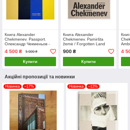
Книга Alexander
Книга Alexander
Книг
Chekmenev. Passport.
Chekmenev. Pamiršta
Chek
Олександр Чекменьов -
žemė / Forgotten Land
Ambu
Паспорт
Олек
4 500
900
4 5
₴
₴
5 000 ₴
Фарм
доп
Купити
Купити
Акційні пропозиції та новинки
Новинка
–17%
Новинка
–13%