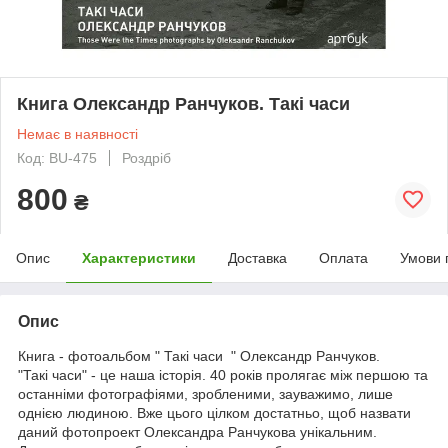
Книга Олександр Ранчуков. Такі часи
Немає в наявності
Код: BU-475
Роздріб
800
₴
Опис
Характеристики
Доставка
Оплата
Умови 
Опис
Книга - фотоальбом " Такі часи " Олександр Ранчуков.
"Такі часи" - це наша історія. 40 років пролягає між першою та
останніми фотографіями, зробленими, зауважимо, лише
однією людиною. Вже цього цілком достатньо, щоб назвати
даний фотопроект Олександра Ранчукова унікальним.