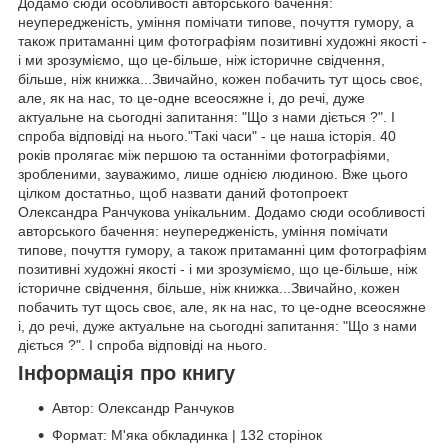
Додамо сюди особливості авторського бачення:
неупередженість, уміння помічати типове, почуття гумору, а
також притаманні цим фотографіям позитивні художні якості -
і ми зрозуміємо, що це-більше, ніж історичне свідчення,
більше, ніж книжка...Звичайно, кожен побачить тут щось своє,
але, як на нас, то це-одне всеосяжне і, до речі, дуже
актуальне на сьогодні запитання: "Що з нами діється ?". І
спроба відповіді на нього."Такі часи" - це наша історія. 40
років пролягає між першою та останніми фотографіями,
зробленими, зауважимо, лише однією людиною. Вже цього
цілком достатньо, щоб назвати даний фотопроект
Олександра Ранчукова унікальним. Додамо сюди особливості
авторського бачення: неупередженість, уміння помічати
типове, почуття гумору, а також притаманні цим фотографіям
позитивні художні якості - і ми зрозуміємо, що це-більше, ніж
історичне свідчення, більше, ніж книжка...Звичайно, кожен
побачить тут щось своє, але, як на нас, то це-одне всеосяжне
і, до речі, дуже актуальне на сьогодні запитання: "Що з нами
діється ?". І спроба відповіді на нього.
Інформація про книгу
Автор: Олександр Ранчуков
Формат: М'яка обкладинка | 132 сторінок