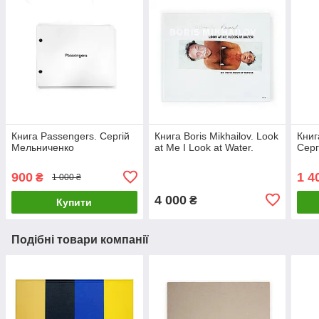
Книга Passengers. Сергій
Книга Boris Mikhailov. Look
Книг
Мельниченко
at Me I Look at Water.
Серг
900
1 4
₴
1 000 ₴
4 000
₴
Купити
Подібні товари компанії