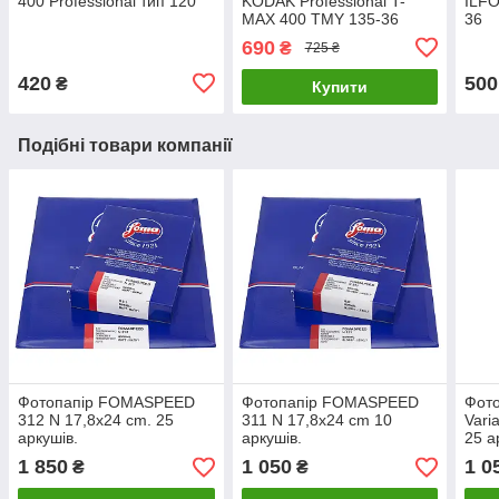
400 Professional тип 120
KODAK Professional T-
ILFO
MAX 400 TMY 135-36
36
(04/2028)
690
₴
725 ₴
420
500
₴
Купити
Подібні товари компанії
Фотопапір FOMASPEED
Фотопапір FOMASPEED
Фот
312 N 17,8x24 cm. 25
311 N 17,8x24 cm 10
Vari
аркушів.
аркушів.
25 а
1 850
1 050
1 0
₴
₴