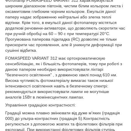
Фотопапір FOMASPEED VARIANT 312 характеризується
широким діапазоном півтонів, чистим білим кольором листа і
оксамитовим глибоким чорним кольором. Емульсія даної
паперу надає зображенню нейтральні або злегка теплі
відтінки. Крім того, в емульсії даної фотопаперу містяться
додаткові речовини-активатори, що дозволяють скоротити час
при ручній обробці на 60 – 90 с при температурі 20°C.
Прогумована паперова підкладка (RC) дозволяє не тільки
прискорити час проявлення, але й уникнути деформації при
сушінні відбитка.
FOMASPEED VARIANT 312 має ортохроматическую
сенсибілізацію, як і більшість фотопаперів, тому при роботі з
даною папером необхідно використовувати ліхтарі
"безпечного освітлення" , з довжиною хвилі понад 610 нм.
Висока чутливість фотоматеріалу вимагає також низької
інтенсивності освітлення навіть в безпечному спектрі:
рекомендується використовувати лампи не могутніше
аналогів 15Вт в люмінесцентних лампах.
Управління градацією контрастності:
Градації можна плавно змінювати від дуже м'яких (градація
000) до ультра-контрастних (градація 5).Контрастність
регулюється з допомогою жовтих та фіолетових фільтрів при
експозиції. При використанні фіолетових фільтрів ступінь