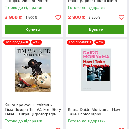
Петерса Vincent Peters.
Photographer Found книга
Personal Фотоальбоми
про мистецтво фотографії
Готово до відправки
Готово до відправки
відомих фотографів
3 900
2 900
₴
₴
4 500 ₴
3 200 ₴
Купити
Купити
Топ продажів
–8%
Топ продажів
–7%
Книга про фешн світлини
Тіма Вокера Tim Walker: Story
Книга Daido Moriyama: How I
Teller Найкращі фотографи
Take Photographs
світу книги для фотографів
Готово до відправки
Готово до відправки