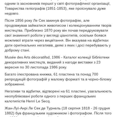
одним із засновників першої у світі фотографічної організації,
Товариства геліографів (1851-1853), яке проіснувало дуже
недовго.
Після 1856 року Ле Сек закинув фотографію, але
продовжував займатися живописом і колекціонуванням творів
мистецтва. Приблизно 1870 року він почав передруковувати
свої знамениті роботи у вигляді ціанотипів, оскільки боявся
можливої втрати через вицвітання. Він вказував на відбитках
дати оригінальних негативів, деякі з яких і досі перебувають у
доброму стані.
Musée des Arts décoratifsd, 1986 - Каталог колекції Бібліотеки
декоративних мистецтв, виданий з нагоди виставки з 23
вересня по 30 листопада 1986 року.
Багато ілюстрована книжка, 61 пластина та понад 700
репродукцій фотографій у малому форматі та в чорно-білому
зображенні.
Негативи та відбитки, відтворені на 61 пластині, узагальнюють
неопубліковані роботи одного з перших французьких
калотипістів Henri Le Secq.
Жан-Луї-Анрі Ле Сек де Турнель (18 серпня 1818 - 26 грудня
1882) був французьким художником і фотографом. Після того