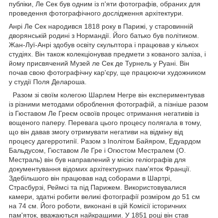
публіки, Ле Сек був одним із п'яти фотографів, обраних для
проведення фотографічного дослідження архітектури.
Анрі Ле Сек народився 1818 року в Парижі, у старовинній
дворянській родині з Нормандії. Його батько був політиком.
Жан-Луї-Анрі здобув освіту скульптора і працював у кількох
студіях. Він також колекціонував предмети з кованого заліза, і
йому присвячений Музей ле Сек де Турнель у Руані. Він
почав свою фотографічну кар'єру, ще працюючи художником
у студії Поля Делароша.
Разом зі своїм колегою Шарлем Негре він експериментував
із різними методами оброблення фотографій, а пізніше разом
із Гюставом Ле Греєм освоїв процес отримання негативів із
вощеного паперу. Перевага цього процесу полягала в тому,
що він давав змогу отримувати негативи на відміну від
процесу дагерротипії. Разом з Іполітом Байяром, Едуардом
Бальдусом, Гюставом Ле Гре і Огюстом Местралем (О.
Местраль) він був направлений у місію геліографів для
документування відомих архітектурних пам'яток Франції.
Здебільшого він працював над соборами в Шартрі,
Страсбурзі, Реймсі та під Парижем. Використовувалися
камери, здатні робити великі фотографії розміром до 51 см
на 74 см. Його роботи, виконані в цій Комісії історичних
пам'яток, вважаються найкращими. У 1851 році він став