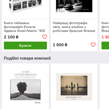
Книга пейзажна
Найкращі фотографи
Книг
фотографія Енсела
світу, книга альбом з
фото
Адамса Ansel Adams "400
роботами Брассая Brassai
Віль
Photographs" (Тверда
in America, 1957 Книга для
Eggl
2 100
1 8
₴
палітурка) книги для
фотографів
фото
фотографів
1 600
₴
Купити
Подібні товари компанії