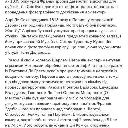
як 1839 року уряд Франції зробив дагеротип відкритим для
публіки, Ле Сек був одним із п'яти фотографів, обраних для
проведення фотографічного дослідження архітектури.
Анрі Ле Сек народився 1818 року в Парижі, у старовинній
дворянській родині з Нормандії. Його батько був політиком.
Жан-Луї-Анрі здобув освіту скульптора і працював у кількох
студіях. Він також колекціонував предмети з кованого заліза, і
йому присвячений Музей ле Сек де Турнель у Руані. Він
почав свою фотографічну кар'єру, ще працюючи художником
у студії Поля Делароша.
Разом зі своїм колегою Шарлем Негре він експериментував
із різними методами оброблення фотографій, а пізніше разом
із Гюставом Ле Греєм освоїв процес отримання негативів із
вощеного паперу. Перевага цього процесу полягала в тому,
що він давав змогу отримувати негативи на відміну від
процесу дагерротипії. Разом з Іполітом Байяром, Едуардом
Бальдусом, Гюставом Ле Гре і Огюстом Местралем (О.
Местраль) він був направлений у місію геліографів для
документування відомих архітектурних пам'яток Франції.
Здебільшого він працював над соборами в Шартрі,
Страсбурзі, Реймсі та під Парижем. Використовувалися
камери, здатні робити великі фотографії розміром до 51 см
на 74 см. Його роботи, виконані в цій Комісії історичних