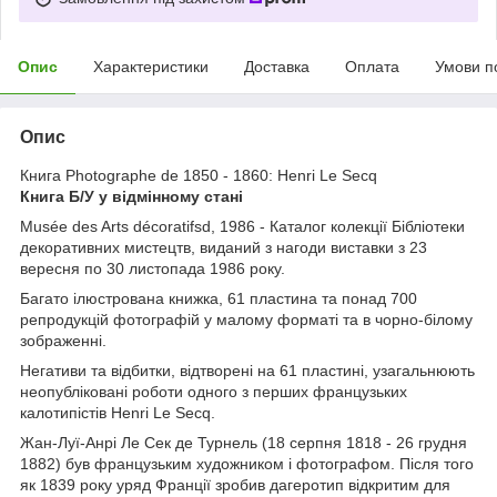
Опис
Характеристики
Доставка
Оплата
Умови п
Опис
Книга Photographe de 1850 - 1860: Henri Le Secq
Книга Б/У у відмінному стані
Musée des Arts décoratifsd, 1986 - Каталог колекції Бібліотеки
декоративних мистецтв, виданий з нагоди виставки з 23
вересня по 30 листопада 1986 року.
Багато ілюстрована книжка, 61 пластина та понад 700
репродукцій фотографій у малому форматі та в чорно-білому
зображенні.
Негативи та відбитки, відтворені на 61 пластині, узагальнюють
неопубліковані роботи одного з перших французьких
калотипістів Henri Le Secq.
Жан-Луї-Анрі Ле Сек де Турнель (18 серпня 1818 - 26 грудня
1882) був французьким художником і фотографом. Після того
як 1839 року уряд Франції зробив дагеротип відкритим для