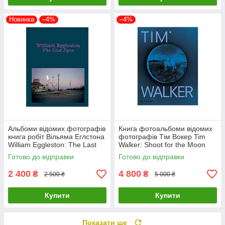
Новинка
–4%
–4%
Альбоми відомих фотографів
Книга фотоальбоми відомих
книга робіт Вільяма Еглстона
фотографів Тім Вокер Tim
William Eggleston: The Last
Walker: Shoot for the Moon
Dyes книги про фотографію
книги про фешн світлини
Готово до відправки
Готово до відправки
2 400
4 800
₴
₴
2 500 ₴
5 000 ₴
Купити
Купити
Показати ще