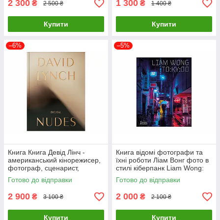
2 300
1 300
₴
₴
2 500 ₴
1 400 ₴
Купити
Купити
–6%
–5%
Книга Книга Девід Лінч -
Книга відомі фотографи та
американський кінорежисер,
їхні роботи Ліам Вонг фото в
фотограф, сценарист,
стилі кіберпанк Liam Wong:
художник, актор. David Lynch.
TOKYOO (М'яка палітурка)
Готово до відправки
Готово до відправки
Digital Nudes
2 900
2 000
₴
₴
3 100 ₴
2 100 ₴
Купити
Купити