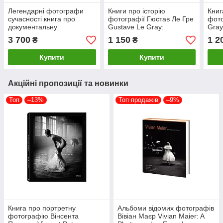
Легендарні фотографи
Книги про історію
Книг
сучасності книга про
фотографії Гюстав Ле Гре
фото
документальну
Gustave Le Gray:
Gray
фотографію Henri Cartier-
Seascapes фотомистецтво
Кращ
3 700
1 150
1 2
₴
₴
Bresson: Photographer
книги з ілюстраціями
робо
Купити
Купити
Акційні пропозиції та новинки
Топ
–13%
Топ продажів
–9%
Книга про портретну
Альбоми відомих фотографів
фотографію Вінсента
Вівіан Маєр Vivian Maier: A