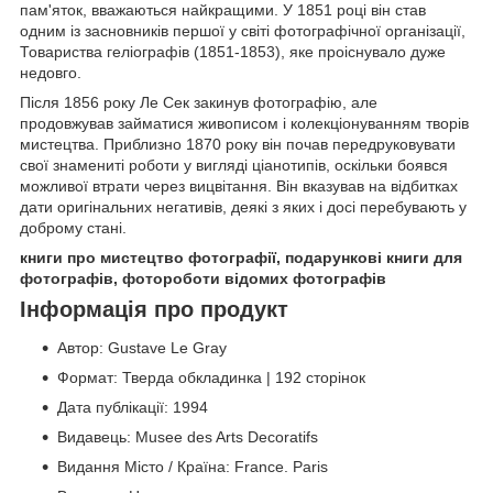
пам'яток, вважаються найкращими. У 1851 році він став
одним із засновників першої у світі фотографічної організації,
Товариства геліографів (1851-1853), яке проіснувало дуже
недовго.
Після 1856 року Ле Сек закинув фотографію, але
продовжував займатися живописом і колекціонуванням творів
мистецтва. Приблизно 1870 року він почав передруковувати
свої знамениті роботи у вигляді ціанотипів, оскільки боявся
можливої втрати через вицвітання. Він вказував на відбитках
дати оригінальних негативів, деякі з яких і досі перебувають у
доброму стані.
книги про мистецтво фотографії, подарункові книги для
фотографів, фотороботи відомих фотографів
Інформація про продукт
Автор: Gustave Le Gray
Формат: Тверда обкладинка | 192 сторінок
Дата публікації: 1994
Видавець: Musee des Arts Decoratifs
Видання Місто / Країна: France. Paris