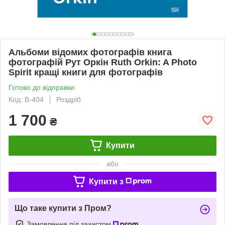
Альбоми відомих фотографів книга
фотографій Рут Оркін Ruth Orkin: A Photo
Spirit кращі книги для фотографів
Готово до відправки
Код: B-404
Роздріб
1 700
₴
Купити
або
Купити з
Що таке купити з Пром?
Замовлення під захистом