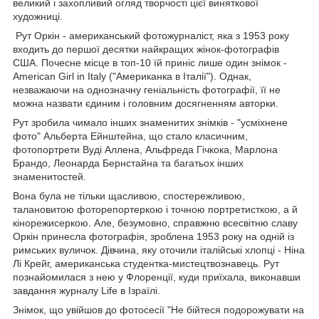
великий і захопливий огляд творчості цієї виняткової
художниці.
Рут Оркін - американський фотожурналіст, яка з 1953 року
входить до першої десятки найкращих жінок-фотографів
США. Почесне місце в топ-10 їй приніс лише один знімок -
American Girl in Italy ("Американка в Італії"). Однак,
незважаючи на однозначну геніальність фотографії, її не
можна назвати єдиним і головним досягненням авторки.
Рут зробила чимало інших знаменитих знімків - "усміхнене
фото" Альберта Ейнштейна, що стало класичним,
фотопортрети Вуді Аллена, Альфреда Гічкока, Марлона
Брандо, Леонарда Бернстайна та багатьох інших
знаменитостей.
Вона була не тільки щасливою, спостережливою,
талановитою фоторепортеркою і точною портретисткою, а й
кінорежисеркою. Але, безумовно, справжню всесвітню славу
Оркін принесла фотографія, зроблена 1953 року на одній із
римських вуличок. Дівчина, яку оточили італійські хлопці - Ніна
Лі Крейг, американська студентка-мистецтвознавець. Рут
познайомилася з нею у Флоренції, куди приїхала, виконавши
завдання журналу Life в Ізраїлі.
Знімок, що увійшов до фотосесії "Не бійтеся подорожувати на