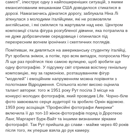
самоті", ілюструє одну з найпоширеніших ситуацій, з якими
емансипованим мешканкам США доводилося стикатися в
дорозі. Намагаючись дізнатися дорогу, заблукала Ніна Лі
зіткнулася з молодими італійцями, які не розмовляли
англійською, і які сміялися та жартували над нею. Центром
композиції стала фігура розгубленої дівчини, яка потрапила в
не дуже доброзичливе середовище і опинилася під
перехресним вогнем іронічних і скептичних поглядів.
Помітивши, як дивляться на американську студентку італійці,
Рут зробила знімок, а потім, про всяк випадок, попросила Ніну
Лі ще раз пройтися тією самою вулицею, щоб зробити ще
одну фотографію. У підсумку світ отримав воістину геніальну
композицію, яку за гармонією, розташуванням фігур
"моделей" і емоційним напруженням можна порівняти з
полотнами Відродження. Спільнота колег високо оцінила
талант авторки: того ж 1951 року Рут посіла 3 місце на
конкурсі молодих фотографів, який проводив Life. Чорно-біле
фото завоювало серця аудиторії та зробило Оркін відомою.
1959 року асоціація "Професійні фотографи Америки"
включила її до топ-10 жінок-фотографів поряд із Доротеєю
Ланг, Маргарет Бурк-Вайт та іншими визнаними зірками
фотографії. Так Рут прийшла до слави - майже через 40 років
після того, як уперше взяла до рук камеру.