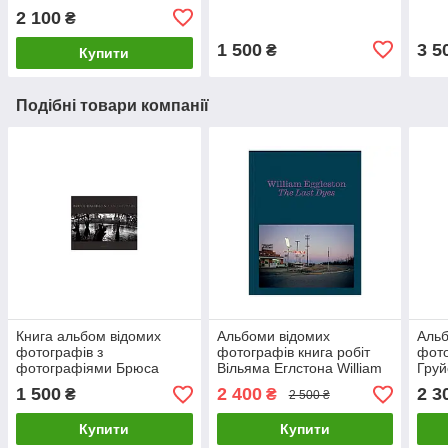
Photographs" (Тверда
Weston: One Hundred
фото
2 100
₴
палітурка) книги для
Twenty-five Photographs
фот
фотографів
1 500
3 5
₴
Купити
Подібні товари компанії
Книга альбом відомих
Альбоми відомих
Альб
фотографів з
фотографів книга робіт
фото
фотографіями Брюса
Вільяма Еглстона William
Груй
Девідсона Bruce Davidson
Eggleston: The Last Dyes
Betw
1 500
2 400
2 3
₴
₴
2 500 ₴
"Central Park" Б/У
книги про фотографію
книг
Купити
Купити