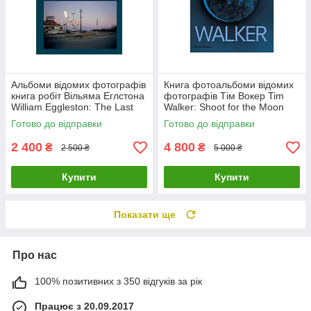
Альбоми відомих фотографів
Книга фотоальбоми відомих
книга робіт Вільяма Еглстона
фотографів Тім Вокер Tim
William Eggleston: The Last
Walker: Shoot for the Moon
Dyes книги про фотографію
книги про фешн світлини
Готово до відправки
Готово до відправки
2 400
4 800
₴
₴
2 500 ₴
5 000 ₴
Купити
Купити
Показати ще
Про нас
100% позитивних з 350 відгуків за рік
Працює з 20.09.2017