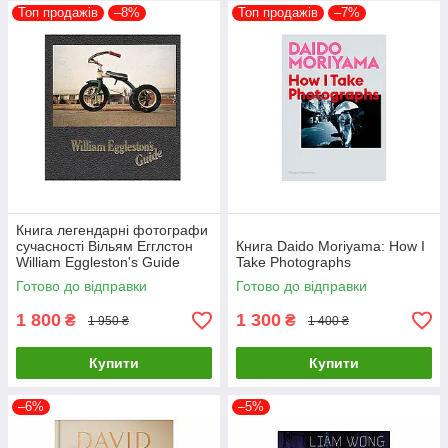
Топ продажів
–8%
Топ продажів
–7%
Книга легендарні фотографи
сучасності Вільям Егглстон
Книга Daido Moriyama: How I
William Eggleston's Guide
Take Photographs
книги з фотографії
Готово до відправки
Готово до відправки
1 800
1 300
₴
₴
1 950 ₴
1 400 ₴
Купити
Купити
–6%
–5%