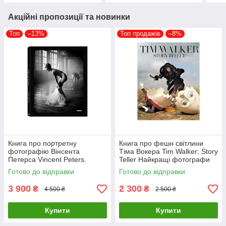
Акційні пропозиції та новинки
Топ
–13%
Топ продажів
–8%
Книга про портретну
Книга про фешн світлини
фотографію Вінсента
Тіма Вокера Tim Walker: Story
Петерса Vincent Peters.
Teller Найкращі фотографи
Personal Фотоальбоми
світу книги для фотографів
Готово до відправки
Готово до відправки
відомих фотографів
3 900
2 300
₴
₴
4 500 ₴
2 500 ₴
Купити
Купити