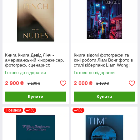
Книга Книга Девід Лінч -
Книга відомі фотографи та
американський кінорежисер,
їхні роботи Ліам Вонг фото в
фотограф, сценарист,
стилі кіберпанк Liam Wong:
художник, актор. David Lynch.
TOKYOO (М'яка палітурка)
Готово до відправки
Готово до відправки
Digital Nudes
2 900
2 000
₴
₴
3 100 ₴
2 100 ₴
Купити
Купити
Новинка
–4%
–4%