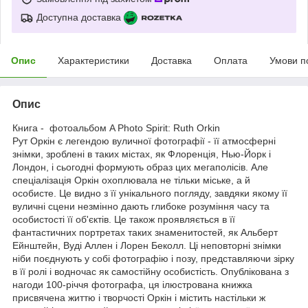
Доступна доставка
Опис
Характеристики
Доставка
Оплата
Умови п
Опис
Книга - фотоальбом A Photo Spirit: Ruth Orkin
Рут Оркін є легендою вуличної фотографії - її атмосферні
знімки, зроблені в таких містах, як Флоренція, Нью-Йорк і
Лондон, і сьогодні формують образ цих мегаполісів. Але
спеціалізація Оркін охоплювала не тільки міське, а й
особисте. Це видно з її унікального погляду, завдяки якому її
вуличні сцени незмінно дають глибоке розуміння часу та
особистості її об'єктів. Це також проявляється в її
фантастичних портретах таких знаменитостей, як Альберт
Ейнштейн, Вуді Аллен і Лорен Беколл. Ці неповторні знімки
ніби поєднують у собі фотографію і позу, представляючи зірку
в її ролі і водночас як самостійну особистість. Опублікована з
нагоди 100-річчя фотографа, ця ілюстрована книжка
присвячена життю і творчості Оркін і містить настільки ж