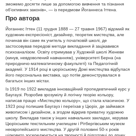
зможемо досягти лише за допомогою вивчення та пізнання
об’єктивних законів», — із передмови Йоганнеса Іттена.
Про автора
Йоганнес Іттен (11 грудня 1888 — 27 травня 1967) відомий як
художник-експресіоніст, дизайнер, теоретик мистецтва, але
починав він саме як учитель у початковій школі, де
застосовував передові методи викладання й зацікавився
психоаналізом. Освіту отримував у Художній школі Женеви
(кинув, невдоволений навчанням), університеті Берна (на
природничо-математичному факультеті) та Педагогічній
академії. У 1914 році в цюріхському Домі мистецтва відбулася
його персональна виставка, що потім демонструвалася в
багатьох інших містах.
Із 1919 по 1922 викладав інноваційний пропедевтичний курс у
Баугаузі. Розробив зрозумілу й логічну теорію кольору,
написав працю «Мистецтво кольору», що стала класичною. У
1923 році полишив Баугауз і переїхав у Цюріх, де займався
живописом і дизайном, а згодом відкрив приватну художню
школу. Викладав також у інших навчальних закладах, керував
Цюріхським текстильним училищем і Рітбергівським музеєм
неєвропейського мистецтва. У другій половині 50-х років
цілковито зосереджується на творчості й підготовці до друку