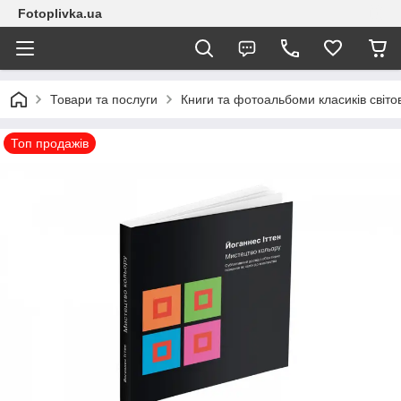
Fotoplivka.ua
Товари та послуги
Книги та фотоальбоми класиків світо
Топ продажів