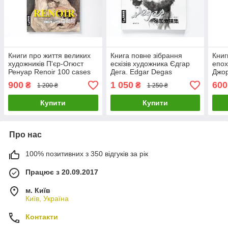
Книги про життя великих
Книга повне зібрання
Книг
художників П'єр-Огюст
ескізів художника Єдгар
епох
Ренуар Renoir 100 cases
Дега. Edgar Degas
Джор
classic selections
подарункові книги про
Mora
900
1 050
600
₴
₴
1 200 ₴
1 250 ₴
Подарункові книги про
мистецтво
мистецтво
Купити
Купити
Про нас
100% позитивних з 350 відгуків за рік
Працює з 20.09.2017
м. Київ
Київ, Україна
Контакти