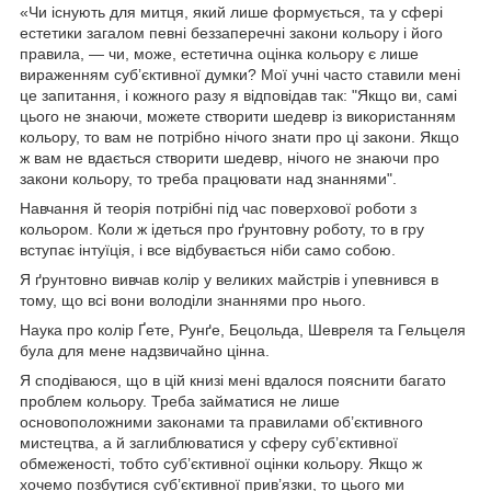
«Чи існують для митця, який лише формується, та у сфері
естетики загалом певні беззаперечні закони кольору і його
правила, — чи, може, естетична оцінка кольору є лише
вираженням суб’єктивної думки? Мої учні часто ставили мені
це запитання, і кожного разу я відповідав так: "Якщо ви, самі
цього не знаючи, можете створити шедевр із використанням
кольору, то вам не потрібно нічого знати про ці закони. Якщо
ж вам не вдається створити шедевр, нічого не знаючи про
закони кольору, то треба працювати над знаннями".
Навчання й теорія потрібні під час поверхової роботи з
кольором. Коли ж ідеться про ґрунтовну роботу, то в гру
вступає інтуїція, і все відбувається ніби само собою.
Я ґрунтовно вивчав колір у великих майстрів і упевнився в
тому, що всі вони володіли знаннями про нього.
Наука про колір Ґете, Рунґе, Бецольда, Шевреля та Гельцеля
була для мене надзвичайно цінна.
Я сподіваюся, що в цій книзі мені вдалося пояснити багато
проблем кольору. Треба займатися не лише
основоположними законами та правилами об’єктивного
мистецтва, а й заглиблюватися у сферу суб’єктивної
обмеженості, тобто суб’єктивної оцінки кольору. Якщо ж
хочемо позбутися суб’єктивної прив’язки, то цього ми