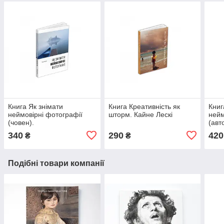
Книга Як знімати
Книга Креативність як
Книг
неймовірні фотографії
шторм. Кайне Лескі
нейм
(човен).
(авт
340
290
420
₴
₴
Подібні товари компанії