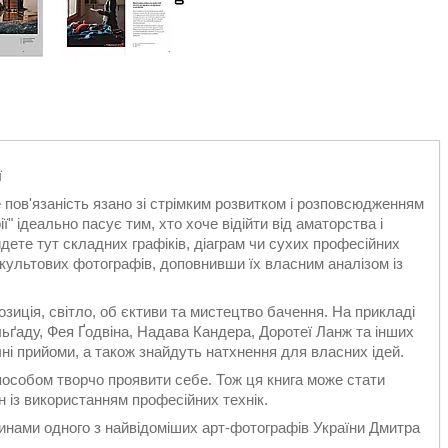
ї
 пов'язаність язано зі стрімким розвитком і розповсюдженням
ї" ідеально пасує тим, хто хоче відійти від аматорства і
ете тут складних графіків, діаграм чи сухих професійних
 культових фотографів, доповнивши їх власним аналізом із
зиція, світло, об єктиви та мистецтво бачення. На прикладі
ьґаду, Фея Ґодвіна, Надава Кандера, Доротеї Ланж та інших
ні прийоми, а також знайдуть натхнення для власних ідей.
особом творчо проявити себе. Тож ця книга може стати
н із використанням професійних технік.
линами одного з найвідоміших арт-фотографів України Дмитра