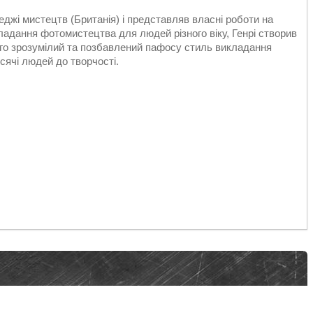
джі мистецтв (Британія) і представляв власні роботи на
ладання фотомистецтва для людей різного віку, Генрі створив
. Його зрозумілий та позбавлений пафосу стиль викладання
ячі людей до творчості.