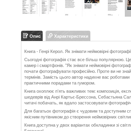
Опис
Характеристики
Книга - Генрі Керол. Як знімати неймовірні фотографі
Сьогодні фотографія стає все більш популярною. Це
камер і смартфонів. "Як знімати неймовірні фотографі
почати фотографувати професійно. Проте ви не знайд
термінів. Замість цього автор надихне вас роботами
практичними порадами та гумором.
Книга охоплює п'ять важливих тем: композиція, експо
шедеврів від Анрі Картьє-Брессона, Себастьяна Сал
читачі побачать, як вдало застосовувати фотографіч
Для багатьох фотографія є чудовим та доступним сп
якісним путівником до створення неймовірних світли
Книга доступна у двох варіантах обкладинки зі світ
Богачука!