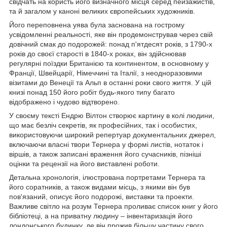
свідчать на користь його визначного місця серед пейзажистів,
та й загалом у каноні великих європейських художників.
Його переповнена уява була заснована на гострому
усвідомленні реальності, яке він продемонстрував через свій
довічний смак до подорожей: понад п'ятдесят років, з 1790-х
років до своєї старості в 1840-х роках, він здійснював
регулярні поїздки Британією та континентом, в основному у
Франції, Швейцарії, Німеччині та Італії, з неодноразовими
візитами до Венеції та Альп в останні роки свого життя. У цій
книзі понад 150 його робіт будь-якого типу багато
відображено і чудово відтворено.
У своєму тексті Ендрю Вілтон створює картину в колі людини,
що має безліч секретів, як професійних, так і особистих,
використовуючи широкий репертуар документальних джерел,
включаючи власні твори Тернера у формі листів, нотаток і
віршів, а також записані враження його сучасників, пізніші
оцінки та рецензії на його виставлені роботи.
Детальна хронологія, ілюстрована портретами Тернера та
його соратників, а також видами місць, з якими він був
пов'язаний, описує його подорожі, виставки та проекти.
Важливе світло на розум Тернера проливає список книг у його
бібліотеці, а на приватну людину – інвентаризація його
лондонського будинку, де він прожив більшу частину свого