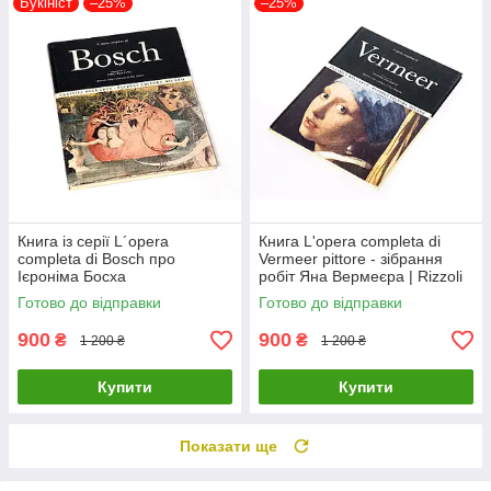
Букініст
–25%
–25%
Книга із серії L´opera
Книга L'opera completa di
completa di Bosch про
Vermeer pittore - зібрання
Ієроніма Босха
робіт Яна Вермеєра | Rizzoli
нідерландського художника
Готово до відправки
Готово до відправки
900
900
₴
₴
1 200 ₴
1 200 ₴
Купити
Купити
Показати ще