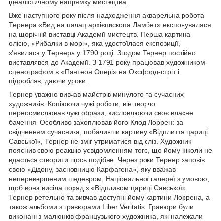
ідеалістичному напрямку мистецтва.
Вже наступного року після надходження акварельна робота
Тернера «Вид на палац архієпископа Ламбет» експонувалася
на щорічній виставці Академії мистецтв. Перша картина
олією, «Рибалки в морі», яка удостоїлася експозиції,
з'явилася у Тернера у 1790 році. Згодом Тернер постійно
виставлявся до Академії. З 1791 року працював художником-
сценографом в «Пантеон Опері» на Оксфорд-стріт і
підробляв, даючи уроки.
Тернер уважно вивчав майстрів минулого та сучасних
художників. Копіюючи чужі роботи, він творчо
переосмислював чужі образи, висловлюючи своє власне
бачення. Особливо захоплював його Клод Лоррен: за
свідченням сучасника, побачивши картину «Відплиття цариці
Савської», Тернер не зміг утриматися від сліз. Художник
пояснив свою реакцію усвідомленням того, що йому ніколи не
вдасться створити щось подібне. Через роки Тернер заповів
свою «Дідону, засновницю Карфагена», яку вважав
неперевершеним шедевром, Національної галереї з умовою,
щоб вона висіла поряд з «Відпливом цариці Савської».
Тернер ретельно та вивчав доступні йому картини Лоррена, а
також альбоми з гравюрами Liber Veritatis. Гравюри були
виконані з малюнків французького художника, які належали