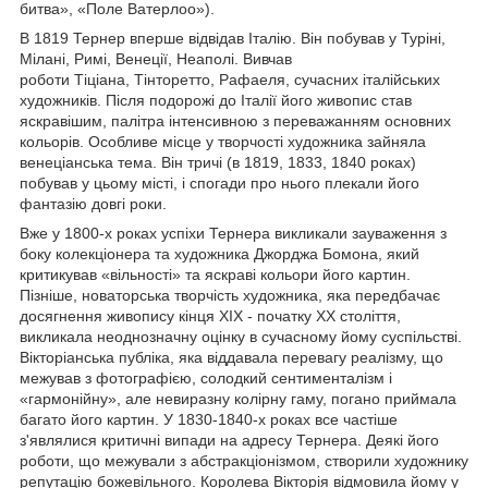
битва», «Поле Ватерлоо»).
В 1819 Тернер вперше відвідав Італію. Він побував у Туріні,
Мілані, Римі, Венеції, Неаполі. Вивчав
роботи Тіціана, Тінторетто, Рафаеля, сучасних італійських
художників. Після подорожі до Італії його живопис став
яскравішим, палітра інтенсивною з переважанням основних
кольорів. Особливе місце у творчості художника зайняла
венеціанська тема. Він тричі (в 1819, 1833, 1840 роках)
побував у цьому місті, і спогади про нього плекали його
фантазію довгі роки.
Вже у 1800-х роках успіхи Тернера викликали зауваження з
боку колекціонера та художника Джорджа Бомона, який
критикував «вільності» та яскраві кольори його картин.
Пізніше, новаторська творчість художника, яка передбачає
досягнення живопису кінця XIX - початку XX століття,
викликала неоднозначну оцінку в сучасному йому суспільстві.
Вікторіанська публіка, яка віддавала перевагу реалізму, що
межував з фотографією, солодкий сентименталізм і
«гармонійну», але невиразну колірну гаму, погано приймала
багато його картин. У 1830-1840-х роках все частіше
з'являлися критичні випади на адресу Тернера. Деякі його
роботи, що межували з абстракціонізмом, створили художнику
репутацію божевільного. Королева Вікторія відмовила йому у