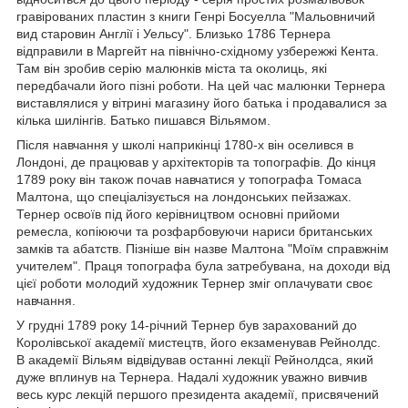
гравірованих пластин з книги Генрі Босуелла "Мальовничий
вид старовин Англії і Уельсу". Близько 1786 Тернера
відправили в Маргейт на північно-східному узбережжі Кента.
Там він зробив серію малюнків міста та околиць, які
передбачали його пізні роботи. На цей час малюнки Тернера
виставлялися у вітрині магазину його батька і продавалися за
кілька шилінгів. Батько пишався Вільямом.
Після навчання у школі наприкінці 1780-х він оселився в
Лондоні, де працював у архітекторів та топографів. До кінця
1789 року він також почав навчатися у топографа Томаса
Малтона, що спеціалізується на лондонських пейзажах.
Тернер освоїв під його керівництвом основні прийоми
ремесла, копіюючи та розфарбовуючи нариси британських
замків та абатств. Пізніше він назве Малтона "Моїм справжнім
учителем". Праця топографа була затребувана, на доходи від
цієї роботи молодий художник Тернер зміг оплачувати своє
навчання.
У грудні 1789 року 14-річний Тернер був зарахований до
Королівської академії мистецтв, його екзаменував Рейнолдс.
В академії Вільям відвідував останні лекції Рейнолдса, який
дуже вплинув на Тернера. Надалі художник уважно вивчив
весь курс лекцій першого президента академії, присвячений