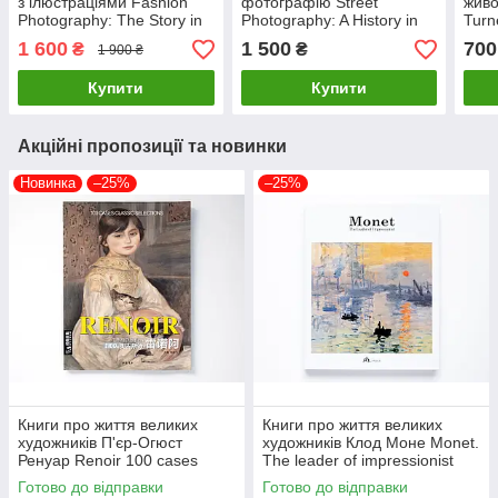
з ілюстраціями Fashion
фотографію Street
живо
Photography: The Story in
Photography: A History in
Turn
180 Pictures. Eugénie
100 Iconic Images: David
Tasc
1 600
1 500
700
₴
₴
1 900 ₴
Shinkle
Gibson (М'яка обкладинка)
худо
Купити
Купити
Акційні пропозиції та новинки
Новинка
–25%
–25%
Книги про життя великих
Книги про життя великих
художників П'єр-Огюст
художників Клод Моне Monet.
Ренуар Renoir 100 cases
The leader of impressionist
classic selections Подарункові
Подарункові книги про
Готово до відправки
Готово до відправки
книги про мистецтво
мистецтво