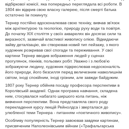
відбіркової комісії, яка попередньо переглядала всі роботи. В
1804 він відкрив свою власну галерею, після смерті батька
остаточно їм покинуту.
Тернер постійно вдосконалював свою техніку, вивчав зв'язок
між архітектурою та геологією, природу руху води та повітря.
До початку XIX століття у своїх акварелях він досягає сили та
виразності, зазвичай властивої живопису олією. Відкидаючи
зайву деталізацію, він створював новий тип пейзажу, з якого
художник розкривав свої спогади та переживання. У свої
картини Тернер вводив зображення людей у сценах
прогулянок, пікніків, польових робіт. Уважно і з любов'ю
зображуючи людину, художник підкреслював недосконалість
його природи, його безсилля перед величезним навколишнім
світом, іноді спокійним, іноді грізним, але завжди байдужим.
1807 року Тернер обійняв посаду професора перспективи в
Королівській академії. Однак програма навчання, складена
ним, стосувалася набагато ширшого кола питань, ніж
вивчення перспективи. Вона представляла свого роду
перекладення курсу лекцій Рейнолдса і зверталася до
улюбленої теми Тернера - питанням «поетичного живопису».
Особливу популярність Тернер завоював завдяки картинам,
присвяченим Наполеонівським війнам («Трафальгарська