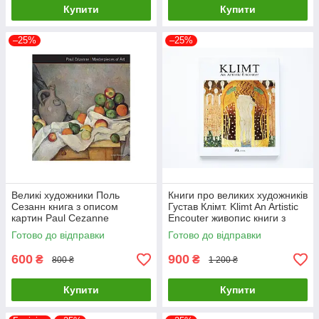
Купити
Купити
–25%
–25%
Великі художники Поль
Книги про великих художників
Сезанн книга з описом
Густав Клімт. Klimt An Artistic
картин Paul Cezanne
Encouter живопис книги з
Masterpieces of Art. Dr Julian
історії мистецтва
Готово до відправки
Готово до відправки
Beecroft
600
900
₴
₴
800 ₴
1 200 ₴
Купити
Купити