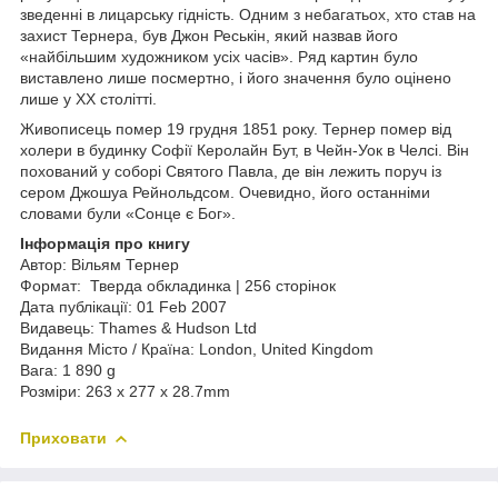
зведенні в лицарську гідність. Одним з небагатьох, хто став на
захист Тернера, був Джон Реськін, який назвав його
«найбільшим художником усіх часів». Ряд картин було
виставлено лише посмертно, і його значення було оцінено
лише у XX столітті.
Живописець помер 19 грудня 1851 року. Тернер помер від
холери в будинку Софії Керолайн Бут, в Чейн-Уок в Челсі. Він
похований у соборі Святого Павла, де він лежить поруч із
сером Джошуа Рейнольдсом. Очевидно, його останніми
словами були «Сонце є Бог».
Інформація про книгу
Автор: Вільям Тернер
Формат: Тверда обкладинка | 256 сторінок
Дата публікації: 01 Feb 2007
Видавець: Thames & Hudson Ltd
Видання Місто / Країна: London, United Kingdom
Вага: 1 890 g
Розміри: 263 x 277 x 28.7mm
Приховати