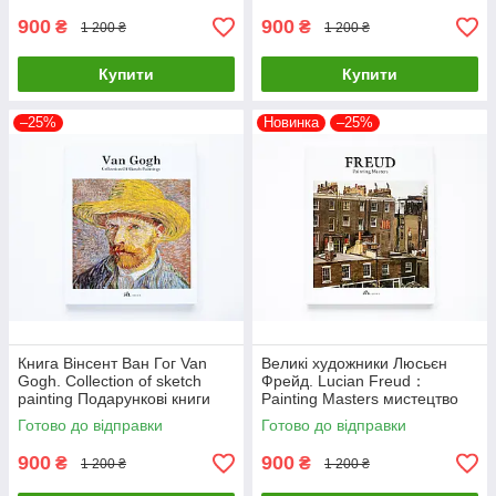
900
900
₴
₴
1 200 ₴
1 200 ₴
Купити
Купити
–25%
Новинка
–25%
Книга Вінсент Ван Гог Van
Великі художники Люсьєн
Gogh. Collection of sketch
Фрейд. Lucian Freud：
painting Подарункові книги
Painting Masters мистецтво
про мистецтво та живопис
живопис книги для
Готово до відправки
Готово до відправки
художників
900
900
₴
₴
1 200 ₴
1 200 ₴