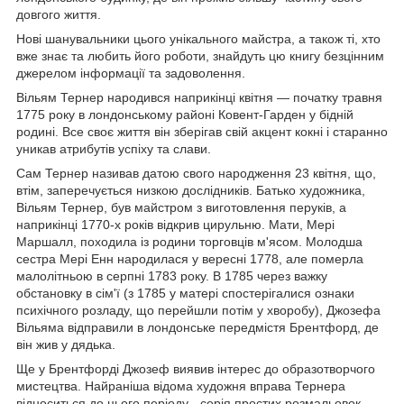
довгого життя.
Нові шанувальники цього унікального майстра, а також ті, хто
вже знає та любить його роботи, знайдуть цю книгу безцінним
джерелом інформації та задоволення.
Вільям Тернер народився наприкінці квітня — початку травня
1775 року в лондонському районі Ковент-Гарден у бідній
родині. Все своє життя він зберігав свій акцент кокні і старанно
уникав атрибутів успіху та слави.
Сам Тернер називав датою свого народження 23 квітня, що,
втім, заперечується низкою дослідників. Батько художника,
Вільям Тернер, був майстром з виготовлення перуків, а
наприкінці 1770-х років відкрив цирульню. Мати, Мері
Маршалл, походила із родини торговців м'ясом. Молодша
сестра Мері Енн народилася у вересні 1778, але померла
малолітньою в серпні 1783 року. В 1785 через важку
обстановку в сім'ї (з 1785 у матері спостерігалися ознаки
психічного розладу, що перейшли потім у хворобу), Джозефа
Вільяма відправили в лондонське передмістя Брентфорд, де
він жив у дядька.
Ще у Брентфорді Джозеф виявив інтерес до образотворчого
мистецтва. Найраніша відома художня вправа Тернера
відноситься до цього періоду - серія простих розмальовок