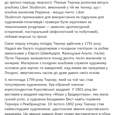
до зрілого періоду творчості. Пізніше Тернер розпочав випуск
альбому Liber Studiorum, виконаний у тій же техніці, що і
альбом малюнків Лоррена - меццо-тинто. Liber
Studiorum призначався для використання як підручник для
художників-початківців і гравюри були згруповані за
тематичними розділами — живопис архітектурний,
історичний, пасторальний (міфологічний та побутовий),
пейзажі морські та гірські.
Свою першу етюдну поїздку Тернер здійснив у 1791 році.
Надалі він багато подорожував з похідною палітрою та робив
замальовки у Європі (Швейцарія, Французькі Альпи, Італія).
Після Тернера залишилося понад десять тисяч малюнків та
начерків. Матеріали з похідних альбомів служили художнику
основою для картин та акварелей, над якими він працював у
Лондоні, звертаючись часом до дуже давніх своїх ескізів.
4 листопада 1799 року Тернер, який на той час став
популярним художником, був обраний членом-
кореспондентом Королівської академії. У 1801 році він
виставив в академії картину «Море у Бріджуотера», яка мала
гучний успіх, а художник Бенджамін Вест навіть порівняв
Тернера з Рембрандтом. 10 лютого 1802 року Тернер став
наймолодшим художником, удостоєним звання королівського
академіка. Це звання давало йому право виставлятися в обхід