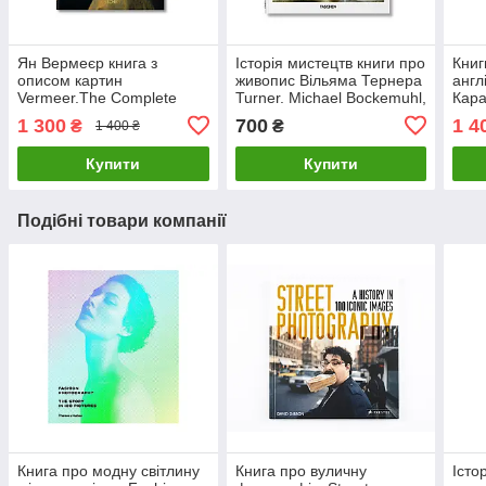
Ян Вермеєр книга з
Історія мистецтв книги про
Книг
описом картин
живопис Вільяма Тернера
англ
Vermeer.The Complete
Turner. Michael Bockemuhl,
Кара
Works. Karl Schutz Великі
Taschen книга для
The 
1 300
700
1 4
₴
₴
1 400 ₴
художники книги про
художника
Ed S
живопис
Купити
Купити
Подібні товари компанії
Книга про модну світлину
Книга про вуличну
Істо