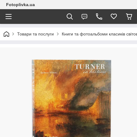
Fotoplivka.ua
Товари та послуги
Книги та фотоальбоми класиків світо